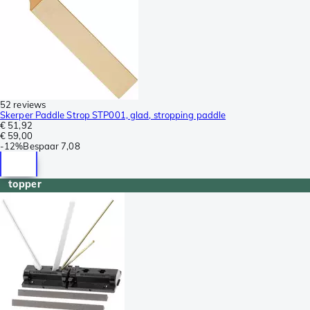
52 reviews
Skerper Paddle Strop STP001, glad, stropping paddle
€ 51,92
€ 59,00
-
12%
Bespaar
7,08
topper