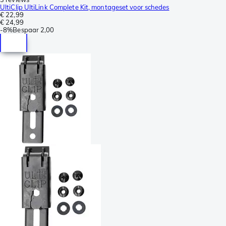
UltiClip UltiLink Complete Kit, montageset voor schedes
€ 22,99
€ 24,99
-
8%
Bespaar
2,00