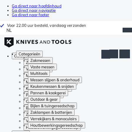
Ga direct naar hoofdinhoud
Ga direct naar navigatie
Ga direct naar footer
Voor 22.00 uur besteld, vandaag verzonden
NL
Categorieën
Categorieën
Zakmessen
Zakmessen
Vaste messen
Vaste messen
Multitools
Multitools
Messen slijpen & onderhoud
Messen slijpen & onderhoud
Keukenmessen & snijden
Keukenmessen & snijden
Pannen & kookgerei
Pannen & kookgerei
Outdoor & gear
Outdoor & gear
Bijlen & tuingereedschap
Bijlen & tuingereedschap
Zaklampen & batterijen
Zaklampen & batterijen
Verrekijkers & monoculairs
Verrekijkers & monoculairs
Houtbewerkingsgereedschap
Houtbewerkingsgereedschap