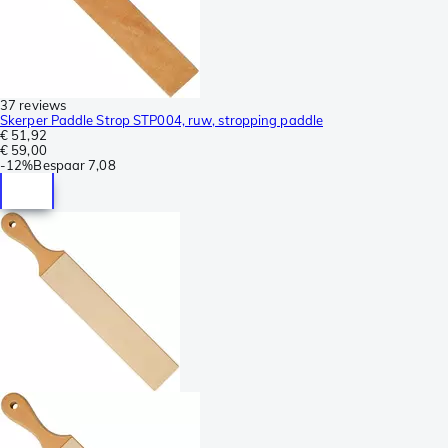
37 reviews
Skerper Paddle Strop STP004, ruw, stropping paddle
€ 51,92
€ 59,00
-
12%
Bespaar
7,08