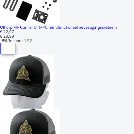
Ulticlip MP Carrier UTMPC multifunctioneel bevestigingssysteem
€ 22,07
€ 23,99
-
8%
Bespaar
1,92