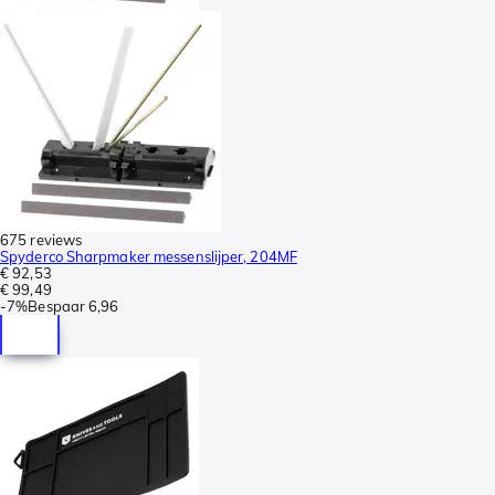
675 reviews
Spyderco Sharpmaker messenslijper, 204MF
€ 92,53
€ 99,49
-
7%
Bespaar
6,96