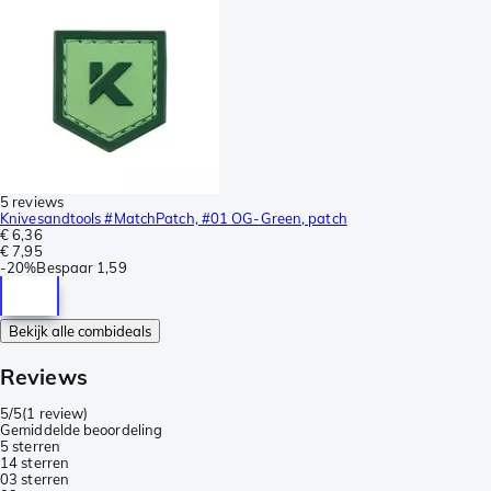
5 reviews
Knivesandtools #MatchPatch, #01 OG-Green, patch
€ 6,36
€ 7,95
-
20%
Bespaar
1,59
Bekijk alle combideals
Reviews
5/5
(
1 review
)
Gemiddelde beoordeling
5 sterren
1
4 sterren
0
3 sterren