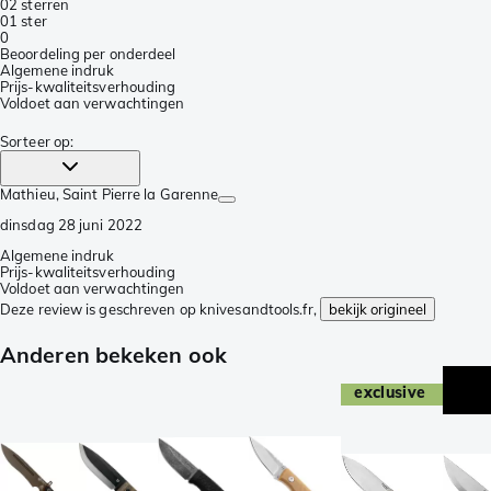
0
2 sterren
0
1 ster
0
Beoordeling per onderdeel
Algemene indruk
Prijs-kwaliteitsverhouding
Voldoet aan verwachtingen
Sorteer op
:
Mathieu
, Saint Pierre la Garenne
dinsdag 28 juni 2022
Algemene indruk
Prijs-kwaliteitsverhouding
Voldoet aan verwachtingen
Deze review is geschreven op knivesandtools.fr,
bekijk origineel
Anderen bekeken ook
exclusive
excl