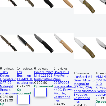
6 reviews
14 reviews
6 reviews
2 reviews
TOPS
Fox
Böker Bronco
Böker Plus
15 reviews
10 rev
Knives
Bushman
Mini 121505
Five Point
LionSteel M4
MKM N
Operator 7
FX-609 OD
bushcraftmes
Nine
Green Micarta
CPM 3V
OP7-03
outdoormes
€ 102,90
02BP0008
MagnaCut
G10,
Midnight
€ 212,99
Op voorraad
Stonewashed
M4-MC-CVG,
Knives
Bronze,
Op
440C, Brown
Knivesandtools
Exclusi
survivalmes
voorraad
Micarta,
Exclusive,
bushcr
€ 289,99
vaststaand
vaststaand
€ 139,
€ 319,99
mes
mes
Op voo
Op
€ 44,95
€ 204,95