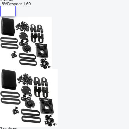
-
8%
Bespaar
1,60
3 reviews