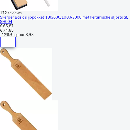
172 reviews
Skerper Basic slijppakket 180/600/1000/3000 met keramische slijpstaaf,
SH004
€ 65,87
€ 74,85
-
12%
Bespaar
8,98