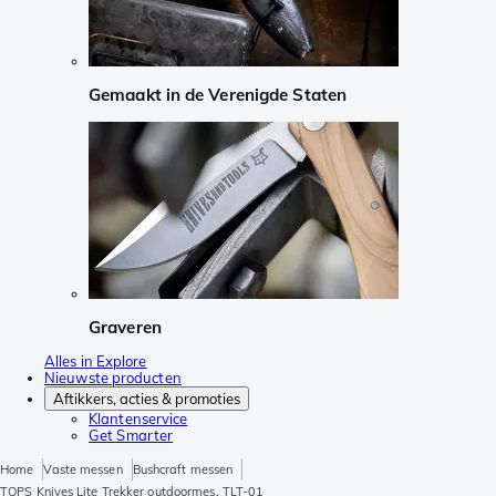
Gemaakt in de Verenigde Staten
Graveren
Alles in Explore
Nieuwste producten
Aftikkers, acties & promoties
Klantenservice
Get Smarter
Home
Vaste messen
Bushcraft messen
TOPS Knives Lite Trekker outdoormes, TLT-01