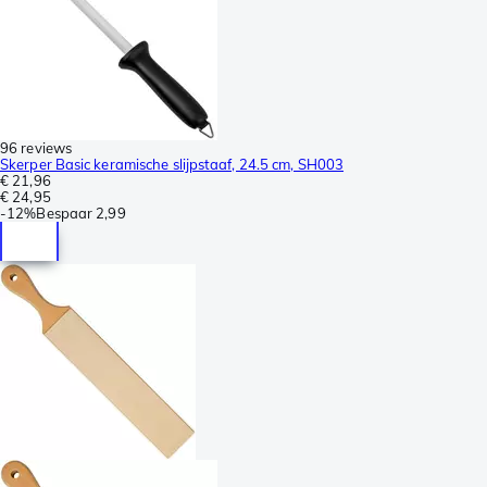
96 reviews
Skerper Basic keramische slijpstaaf, 24.5 cm, SH003
€ 21,96
€ 24,95
-
12%
Bespaar
2,99