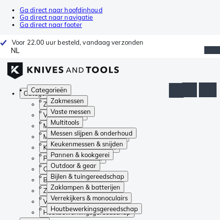
Ga direct naar hoofdinhoud
Ga direct naar navigatie
Ga direct naar footer
Voor 22.00 uur besteld, vandaag verzonden
NL
Categorieën
Categorieën
Zakmessen
Zakmessen
Vaste messen
Vaste messen
Multitools
Multitools
Messen slijpen & onderhoud
Messen slijpen & onderhoud
Keukenmessen & snijden
Keukenmessen & snijden
Pannen & kookgerei
Pannen & kookgerei
Outdoor & gear
Outdoor & gear
Bijlen & tuingereedschap
Bijlen & tuingereedschap
Zaklampen & batterijen
Zaklampen & batterijen
Verrekijkers & monoculairs
Verrekijkers & monoculairs
Houtbewerkingsgereedschap
Houtbewerkingsgereedschap