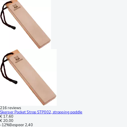
216 reviews
Skerper Pocket Strop STP002, stropping paddle
€ 17,60
€ 20,00
-
12%
Bespaar
2,40