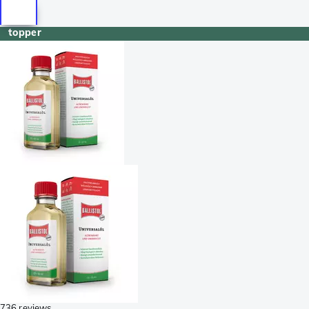
topper
736 reviews