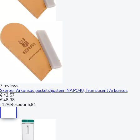
7 reviews
Skerper Arkansas pocketslijpsteen NAPO40, Translucent Arkansas
€ 42,57
€ 48,38
-
12%
Bespaar
5,81