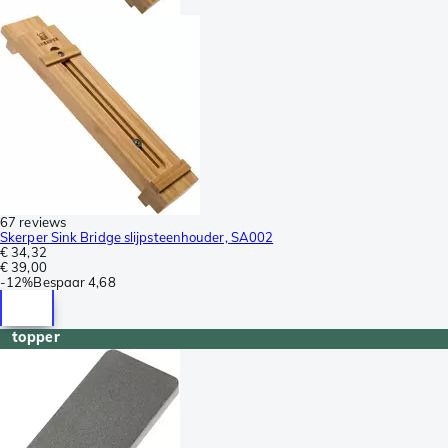
67 reviews
Skerper Sink Bridge slijpsteenhouder, SA002
€ 34,32
€ 39,00
-
12%
Bespaar
4,68
topper