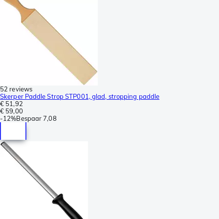
52 reviews
Skerper Paddle Strop STP001, glad, stropping paddle
€ 51,92
€ 59,00
-
12%
Bespaar
7,08