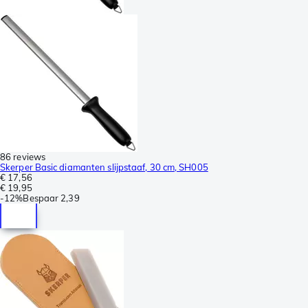
86 reviews
Skerper Basic diamanten slijpstaaf, 30 cm, SH005
€ 17,56
€ 19,95
-
12%
Bespaar
2,39