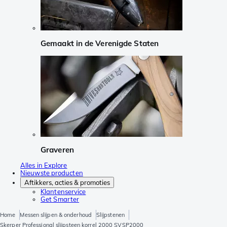
Gemaakt in de Verenigde Staten
Graveren
Alles in Explore
Nieuwste producten
Aftikkers, acties & promoties
Klantenservice
Get Smarter
Home
Messen slijpen & onderhoud
Slijpstenen
Skerper Professional slijpsteen korrel 2000 SVSP2000