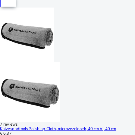
7 reviews
Knivesandtools Polishing Cloth, microvezeldoek, 40 cm bij 40 cm
€ 6,37