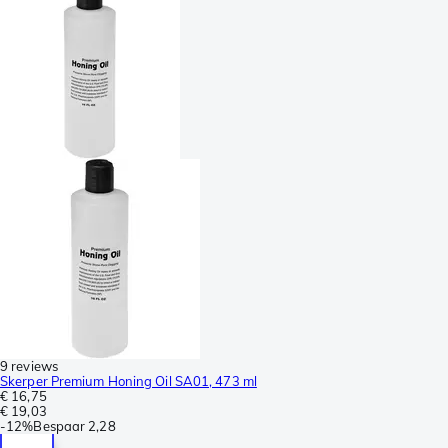
9 reviews
Skerper Premium Honing Oil SA01, 473 ml
€ 16,75
€ 19,03
-
12%
Bespaar
2,28