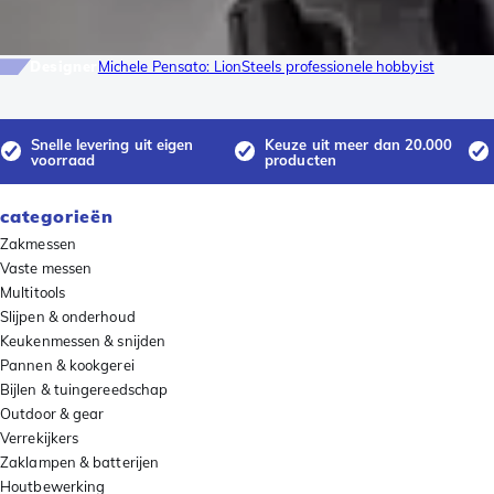
Designer
Michele Pensato: LionSteels professionele hobbyist
Snelle levering uit eigen
Keuze uit meer dan 20.000
voorraad
producten
categorieën
Zakmessen
Vaste messen
Multitools
Slijpen & onderhoud
Keukenmessen & snijden
Pannen & kookgerei
Bijlen & tuingereedschap
Outdoor & gear
Verrekijkers
Zaklampen & batterijen
Houtbewerking