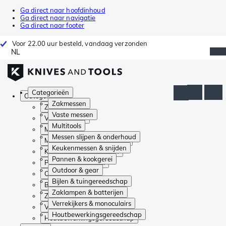
Ga direct naar hoofdinhoud
Ga direct naar navigatie
Ga direct naar footer
Voor 22.00 uur besteld, vandaag verzonden
NL
Categorieën
Categorieën
Zakmessen
Zakmessen
Vaste messen
Vaste messen
Multitools
Multitools
Messen slijpen & onderhoud
Messen slijpen & onderhoud
Keukenmessen & snijden
Keukenmessen & snijden
Pannen & kookgerei
Pannen & kookgerei
Outdoor & gear
Outdoor & gear
Bijlen & tuingereedschap
Bijlen & tuingereedschap
Zaklampen & batterijen
Zaklampen & batterijen
Verrekijkers & monoculairs
Verrekijkers & monoculairs
Houtbewerkingsgereedschap
Houtbewerkingsgereedschap