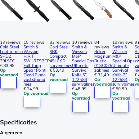
13 reviews
15 reviews
33 reviews
10 reviews
84
19 reviews
9 
Cold Steel
Smith &
Cold Steel
Smith &
reviews
Smith &
S
Leatherneck
Wesson
SRK
Wesson
Böker
Wesson
R
SF D2,
H.R.T.
Compact
M&P
Magnum
M&P
1
39LSFC
SWHRT9BCP
49LCKD
Special Ops
Rustic
Special Ops
zw
€ 83,99
Full Tang
survivalmes
Ultimate
01SC075
Ultimate
v
Op
Spear Point
€ 53,49
Survival
zakmes
Survival
m
voorraad
Fixed Blade,
Op
Knife 5”
€ 31,49
Knife 7”
€ 
vaststaand
voorraad
122583
Op
122584
O
mes
survivalmes
voorraad
survivalmes
v
€ 24,99
€ 48,99
€ 50,99
Op voorraad
Op
Op
voorraad
voorraad
Specificaties
Algemeen