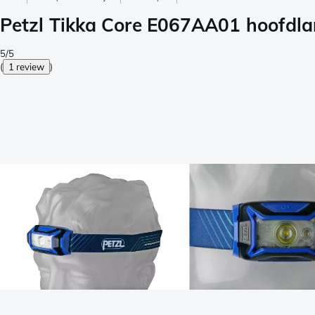
Petzl Tikka Core E067AA01 hoofdl
5/5
(
1 review
)