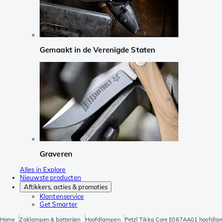
Gemaakt in de Verenigde Staten
Graveren
Alles in Explore
Nieuwste producten
Aftikkers, acties & promoties
Klantenservice
Get Smarter
Home
Zaklampen & batterijen
Hoofdlampen
Petzl Tikka Core E067AA01 hoofdla