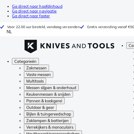
Ga direct naar hoofdinhoud
Ga direct naar navigatie
Ga direct naar footer
Voor 22.00 uur besteld, vandaag verzonden
Gratis verzending vanaf €5
NL
Ca
Categorieën
Zakmessen
Vaste messen
Multitools
Messen slijpen & onderhoud
Keukenmessen & snijden
Pannen & kookgerei
Outdoor & gear
Bijlen & tuingereedschap
Zaklampen & batterijen
Verrekijkers & monoculairs
Houtbewerkingsgereedschap