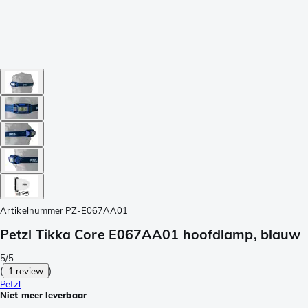
Artikelnummer
PZ-E067AA01
Petzl Tikka Core E067AA01 hoofdlamp, blauw
5/5
(
1 review
)
Petzl
Niet meer leverbaar