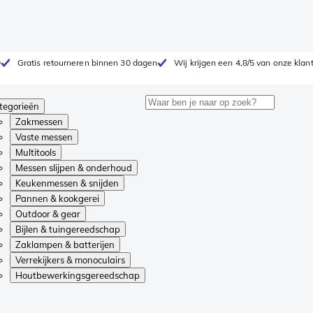
0
Gratis retourneren binnen 30 dagen
Wij krijgen een 4,8/5 van onze klan
tegorieën
Zakmessen
Vaste messen
Multitools
Messen slijpen & onderhoud
Keukenmessen & snijden
Pannen & kookgerei
Outdoor & gear
Bijlen & tuingereedschap
Zaklampen & batterijen
Verrekijkers & monoculairs
Houtbewerkingsgereedschap