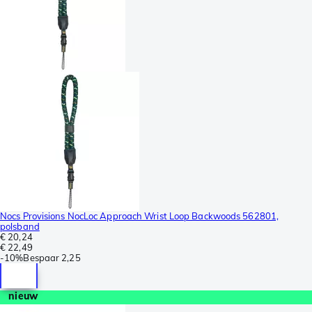
Nocs Provisions NocLoc Approach Wrist Loop Backwoods 562801,
polsband
€ 20,24
€ 22,49
-
10%
Bespaar
2,25
nieuw