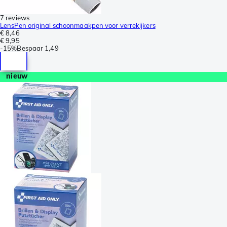
7 reviews
LensPen original schoonmaakpen voor verrekijkers
€ 8,46
€ 9,95
-
15%
Bespaar
1,49
nieuw