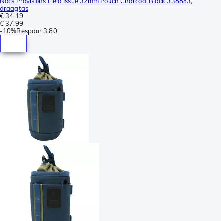
Nocs Provisions Field Issue 32mm Pouch Charcoal Black 338883,
draagtas
€ 34,19
€ 37,99
-
10%
Bespaar
3,80