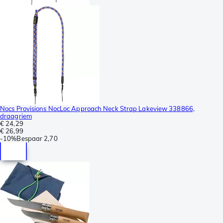
Nocs Provisions NocLoc Approach Neck Strap Lakeview 338866,
draagriem
€ 24,29
€ 26,99
-
10%
Bespaar
2,70