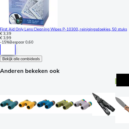
First Aid Only Lens Cleaning Wipes P-10300, reinigingsdoekjes, 50 stuks
€ 3,39
€ 3,99
-
15%
Bespaar
0,60
Bekijk alle combideals
Anderen bekeken ook
excl