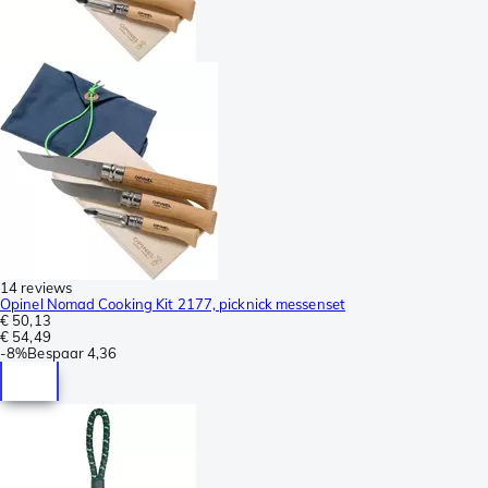
14 reviews
Opinel Nomad Cooking Kit 2177, picknick messenset
€ 50,13
€ 54,49
-
8%
Bespaar
4,36