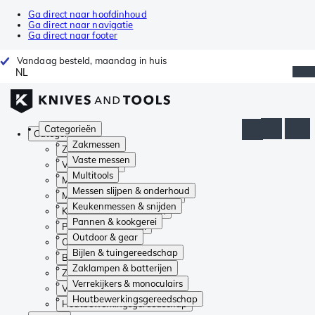
Ga direct naar hoofdinhoud
Ga direct naar navigatie
Ga direct naar footer
Vandaag besteld, maandag in huis
NL
Categorieën
Categorieën
Zakmessen
Zakmessen
Vaste messen
Vaste messen
Multitools
Multitools
Messen slijpen & onderhoud
Messen slijpen & onderhoud
Keukenmessen & snijden
Keukenmessen & snijden
Pannen & kookgerei
Pannen & kookgerei
Outdoor & gear
Outdoor & gear
Bijlen & tuingereedschap
Bijlen & tuingereedschap
Zaklampen & batterijen
Zaklampen & batterijen
Verrekijkers & monoculairs
Verrekijkers & monoculairs
Houtbewerkingsgereedschap
Houtbewerkingsgereedschap