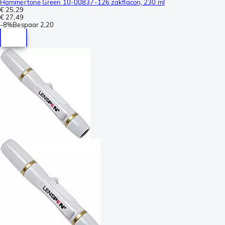
Hammertone Green 10-00837-126 zakflacon, 230 ml
€ 25,29
€ 27,49
-
8%
Bespaar
2,20