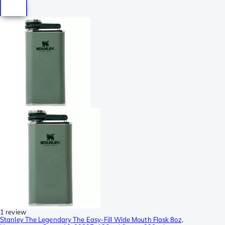
1 review
Stanley The Legendary The Easy-Fill Wide Mouth Flask 8oz,