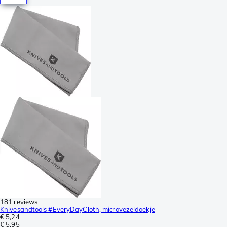
181 reviews
Knivesandtools #EveryDayCloth, microvezeldoekje
€ 5,24
€ 5,95