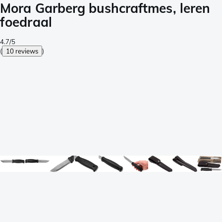
Mora Garberg bushcraftmes, leren
foedraal
4.7/5
(
10 reviews
)