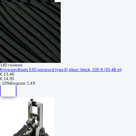
140 reviews
Knivesandtools 550 paracord type III, kleur: black, 100 ft (30,48 m)
€ 13,46
€ 14,95
-
10%
Bespaar
1,49