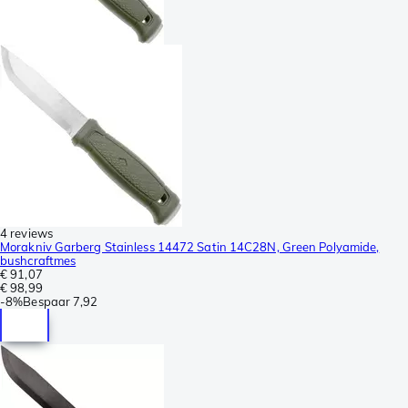
4 reviews
Morakniv Garberg Stainless 14472 Satin 14C28N, Green Polyamide,
bushcraftmes
€ 91,07
€ 98,99
-
8%
Bespaar
7,92