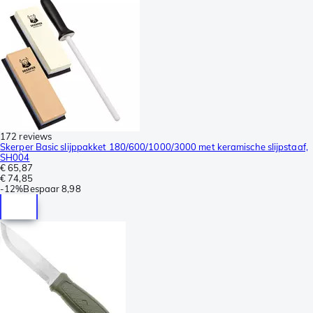
172 reviews
Skerper Basic slijppakket 180/600/1000/3000 met keramische slijpstaaf,
SH004
€ 65,87
€ 74,85
-
12%
Bespaar
8,98