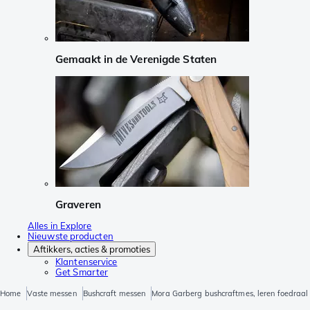
Gemaakt in de Verenigde Staten
Graveren
Alles in Explore
Nieuwste producten
Aftikkers, acties & promoties
Klantenservice
Get Smarter
Home
Vaste messen
Bushcraft messen
Mora Garberg bushcraftmes, leren foedraal