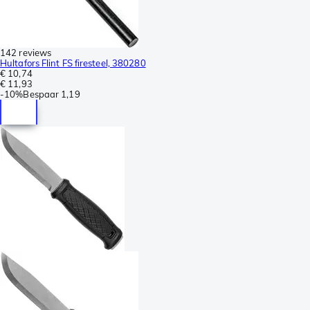
142 reviews
Hultafors Flint FS firesteel, 380280
€ 10,74
€ 11,93
-
10%
Bespaar
1,19