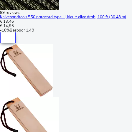
89 reviews
Knivesandtools 550 paracord type III, kleur: olive drab, 100 ft (30,48 m)
€ 13,46
€ 14,95
-
10%
Bespaar
1,49