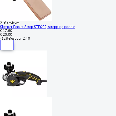
216 reviews
Skerper Pocket Strop STP002, stropping paddle
€ 17,60
€ 20,00
-
12%
Bespaar
2,40