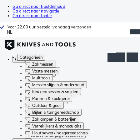
Ga direct naar hoofdinhoud
Ga direct naar navigatie
Ga direct naar footer
Voor 22.00 uur besteld, vandaag verzonden
NL
Categorieën
Categorieën
Zakmessen
Zakmessen
Vaste messen
Vaste messen
Multitools
Multitools
Messen slijpen & onderhoud
Messen slijpen & onderhoud
Keukenmessen & snijden
Keukenmessen & snijden
Pannen & kookgerei
Pannen & kookgerei
Outdoor & gear
Outdoor & gear
Bijlen & tuingereedschap
Bijlen & tuingereedschap
Zaklampen & batterijen
Zaklampen & batterijen
Verrekijkers & monoculairs
Verrekijkers & monoculairs
Houtbewerkingsgereedschap
Houtbewerkingsgereedschap