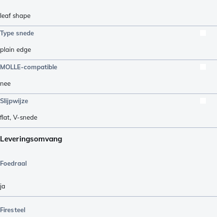
leaf shape
Type snede
plain edge
MOLLE-compatible
nee
Slijpwijze
flat
,
V-snede
Leveringsomvang
Foedraal
ja
Firesteel