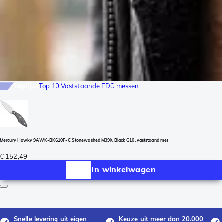
Toplijst
Top 10 Vaststaande EDC messen
Mercury Hawky 9AWK-BKG10F-C Stonewashed M390, Black G10, vaststaand mes
€ 152,49
In winkelwagen
Snelle levering uit eigen
Keuze uit meer dan 20.000