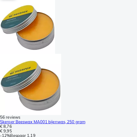
56 reviews
Skerper Beeswax MA001 bijenwas, 250 gram
€ 8,76
€ 9,95
-
12%
Bespaar
1,19