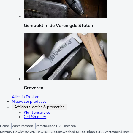
Gemaakt in de Verenigde Staten
Graveren
Alles in Explore
Nieuwste producten
Aftikkers, acties & promoties
Klantenservice
Get Smarter
Home
Vaste messen
Vaststaande EDC-messen
Mercury Hawky 9AWK-BKG10F-C Stonewashed M390, Black G10, vaststaand mes