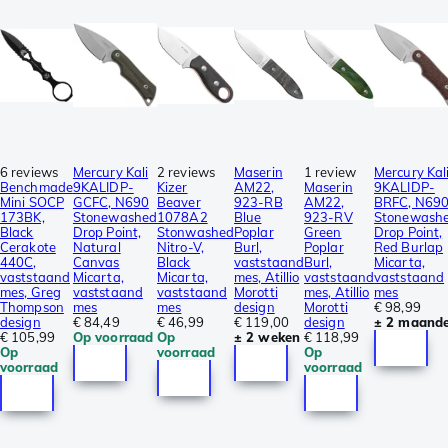
6 reviews
Mercury Kali
2 reviews
Maserin
1 review
Mercury Kal
Benchmade
9KALIDP-
Kizer
AM22,
Maserin
9KALIDP-
Mini SOCP
GCFC, N690
Beaver
923-RB
AM22,
BRFC, N69
173BK,
Stonewashed
1078A2
Blue
923-RV
Stonewash
Black
Drop Point,
Stonwashed
Poplar
Green
Drop Point,
Cerakote
Natural
Nitro-V,
Burl,
Poplar
Red Burlap
440C,
Canvas
Black
vaststaand
Burl,
Micarta,
vaststaand
Micarta,
Micarta,
mes, Atillio
vaststaand
vaststaand
mes, Greg
vaststaand
vaststaand
Morotti
mes, Atillio
mes
Thompson
mes
mes
design
Morotti
€ 98,99
design
€ 84,49
€ 46,99
€ 119,00
design
± 2 maand
€ 105,99
Op voorraad
Op
± 2 weken
€ 118,99
Op
voorraad
Op
voorraad
voorraad