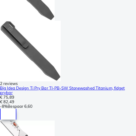
2 reviews
Big Idea Design Ti Pry Bar TI-PB-SW Stonewashed Titanium, fidget
prybar
€ 75,89
€ 82,49
-
8%
Bespaar
6,60