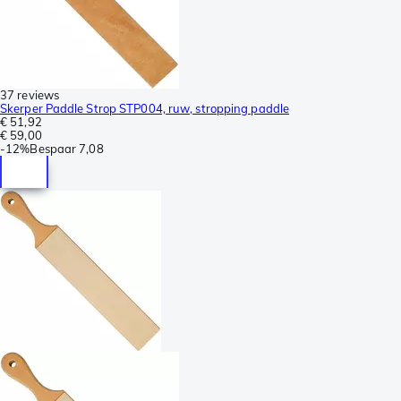
37 reviews
Skerper Paddle Strop STP004, ruw, stropping paddle
€ 51,92
€ 59,00
-
12%
Bespaar
7,08