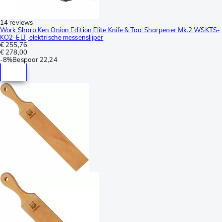
14 reviews
Work Sharp Ken Onion Edition Elite Knife & Tool Sharpener Mk.2 WSKTS-
KO2-ELT, elektrische messenslijper
€ 255,76
€ 278,00
-
8%
Bespaar
22,24