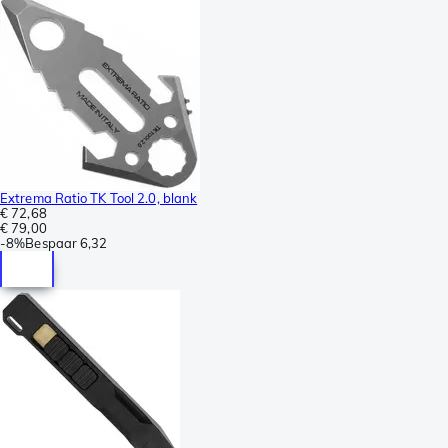
Extrema Ratio TK Tool 2.0, blank
€ 72,68
€ 79,00
-
8%
Bespaar
6,32