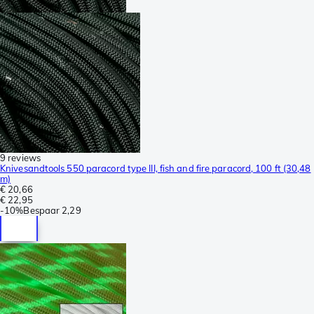
9 reviews
Knivesandtools 550 paracord type III, fish and fire paracord, 100 ft (30,48
m)
€ 20,66
€ 22,95
-
10%
Bespaar
2,29