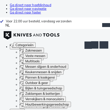
Ga direct naar hoofdinhoud
Ga direct naar navigatie
Ga direct naar footer
Voor 22.00 uur besteld, vandaag verzonden
NL
Categorieën
Categorieën
Zakmessen
Zakmessen
Vaste messen
Vaste messen
Multitools
Multitools
Messen slijpen & onderhoud
Messen slijpen & onderhoud
Keukenmessen & snijden
Keukenmessen & snijden
Pannen & kookgerei
Pannen & kookgerei
Outdoor & gear
Outdoor & gear
Bijlen & tuingereedschap
Bijlen & tuingereedschap
Zaklampen & batterijen
Zaklampen & batterijen
Verrekijkers & monoculairs
Verrekijkers & monoculairs
Houtbewerkingsgereedschap
Houtbewerkingsgereedschap