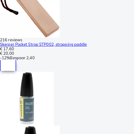
216 reviews
Skerper Pocket Strop STP002, stropping paddle
€ 17,60
€ 20,00
-
12%
Bespaar
2,40