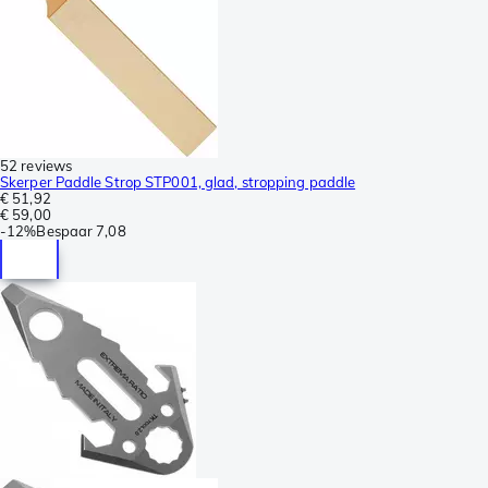
52 reviews
Skerper Paddle Strop STP001, glad, stropping paddle
€ 51,92
€ 59,00
-
12%
Bespaar
7,08