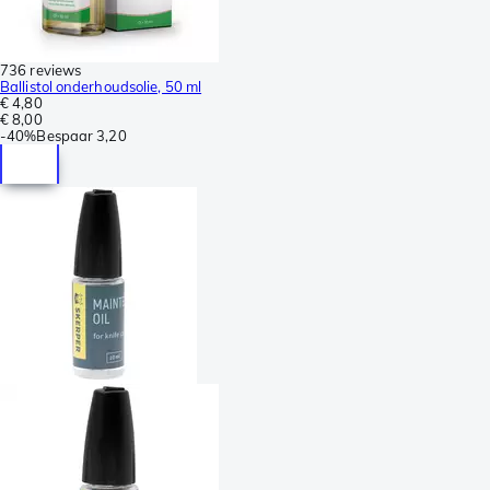
736 reviews
Ballistol onderhoudsolie, 50 ml
€ 4,80
€ 8,00
-
40%
Bespaar
3,20