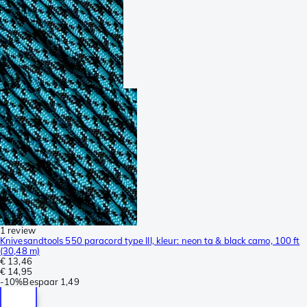
1 review
Knivesandtools 550 paracord type III, kleur: neon tq & black camo, 100 ft
(30,48 m)
€ 13,46
€ 14,95
-
10%
Bespaar
1,49