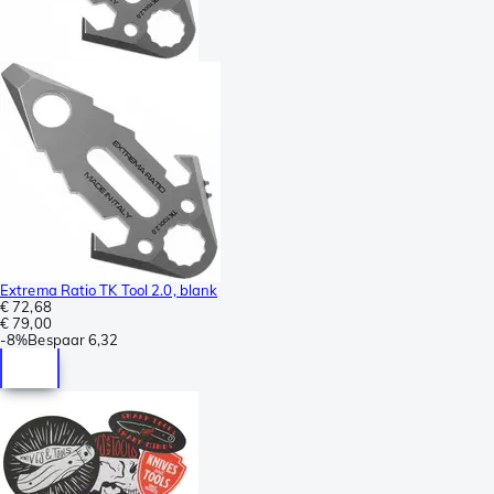
Extrema Ratio TK Tool 2.0, blank
€ 72,68
€ 79,00
-
8%
Bespaar
6,32