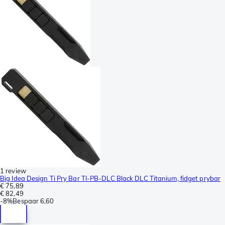
1 review
Big Idea Design Ti Pry Bar TI-PB-DLC Black DLC Titanium, fidget prybar
€ 75,89
€ 82,49
-
8%
Bespaar
6,60