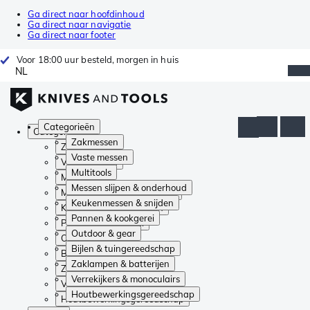
Ga direct naar hoofdinhoud
Ga direct naar navigatie
Ga direct naar footer
Voor 18:00 uur besteld, morgen in huis
NL
Categorieën
Categorieën
Zakmessen
Zakmessen
Vaste messen
Vaste messen
Multitools
Multitools
Messen slijpen & onderhoud
Messen slijpen & onderhoud
Keukenmessen & snijden
Keukenmessen & snijden
Pannen & kookgerei
Pannen & kookgerei
Outdoor & gear
Outdoor & gear
Bijlen & tuingereedschap
Bijlen & tuingereedschap
Zaklampen & batterijen
Zaklampen & batterijen
Verrekijkers & monoculairs
Verrekijkers & monoculairs
Houtbewerkingsgereedschap
Houtbewerkingsgereedschap