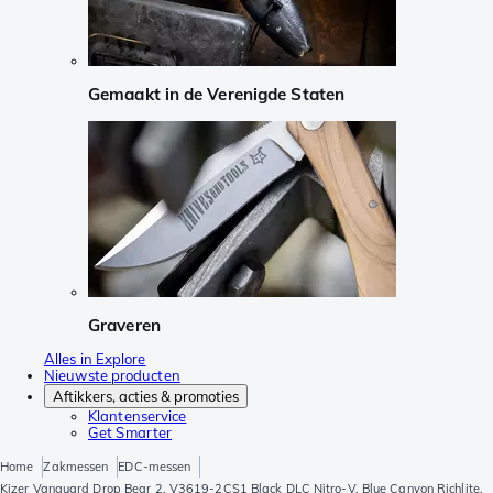
Gemaakt in de Verenigde Staten
Graveren
Alles in Explore
Nieuwste producten
Aftikkers, acties & promoties
Klantenservice
Get Smarter
Home
Zakmessen
EDC-messen
Kizer Vanguard Drop Bear 2, V3619-2CS1 Black DLC Nitro-V, Blue Canyon Richlite,