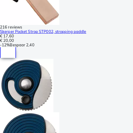
216 reviews
Skerper Pocket Strop STP002, stropping paddle
€ 17,60
€ 20,00
-
12%
Bespaar
2,40