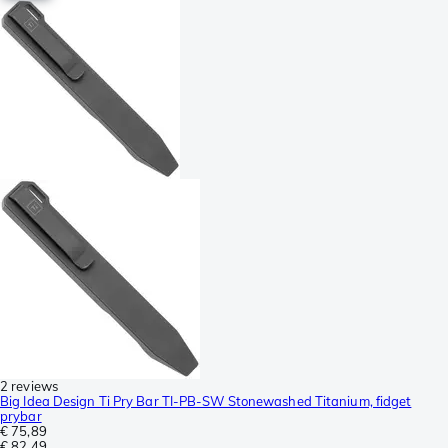
2 reviews
Big Idea Design Ti Pry Bar TI-PB-SW Stonewashed Titanium, fidget
prybar
€ 75,89
€ 82,49