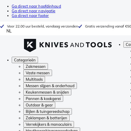
Ga direct naar hoofdinhoud
Ga direct naar navigatie
Ga direct naar footer
Voor 22.00 uur besteld, vandaag verzonden
Gratis verzending vanaf €5
NL
Ca
Categorieën
Zakmessen
Vaste messen
Multitools
Messen slijpen & onderhoud
Keukenmessen & snijden
Pannen & kookgerei
Outdoor & gear
Bijlen & tuingereedschap
Zaklampen & batterijen
Verrekijkers & monoculairs
Houtbewerkingsgereedschap