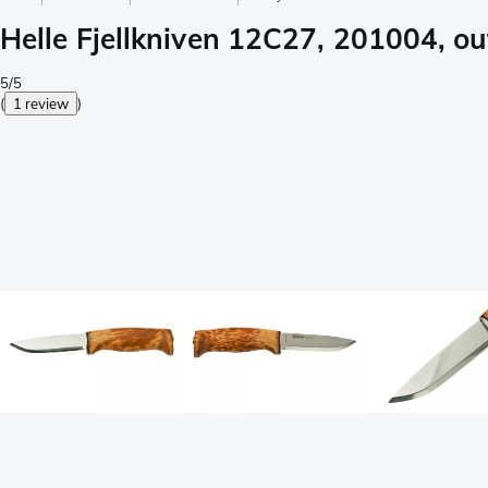
Helle Fjellkniven 12C27, 201004, o
5/5
(
1 review
)