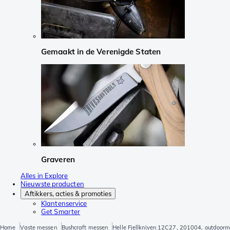
Gemaakt in de Verenigde Staten
Graveren
Alles in Explore
Nieuwste producten
Aftikkers, acties & promoties
Klantenservice
Get Smarter
Home
Vaste messen
Bushcraft messen
Helle Fjellkniven 12C27, 201004, outdoor