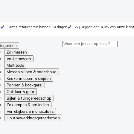
0
Gratis retourneren binnen 30 dagen
Wij krijgen een 4,8/5 van onze klan
tegorieën
Zakmessen
Vaste messen
Multitools
Messen slijpen & onderhoud
Keukenmessen & snijden
Pannen & kookgerei
Outdoor & gear
Bijlen & tuingereedschap
Zaklampen & batterijen
Verrekijkers & monoculairs
Houtbewerkingsgereedschap