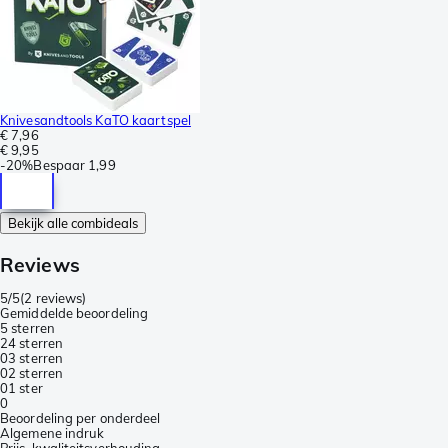
Knivesandtools KaTO kaartspel
€ 7,96
€ 9,95
-
20%
Bespaar
1,99
Bekijk alle combideals
Reviews
5/5
(
2 reviews
)
Gemiddelde beoordeling
5 sterren
2
4 sterren
0
3 sterren
0
2 sterren
0
1 ster
0
Beoordeling per onderdeel
Algemene indruk