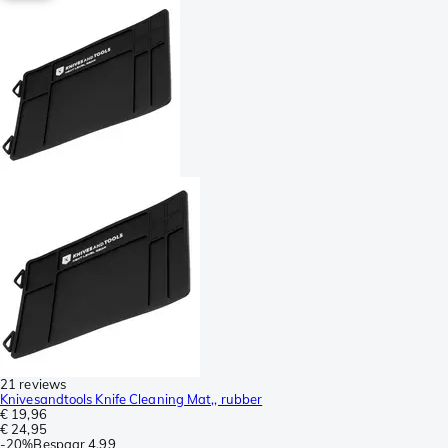
21 reviews
Knivesandtools Knife Cleaning Mat,, rubber
€ 19,96
€ 24,95
-
20%
Bespaar
4,99