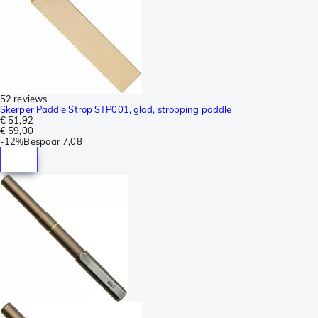
52 reviews
Skerper Paddle Strop STP001, glad, stropping paddle
€ 51,92
€ 59,00
-
12%
Bespaar
7,08