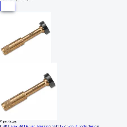
5 reviews
CRKT Hex Bit Driver, Messing, 9911-2, Scout Tools design