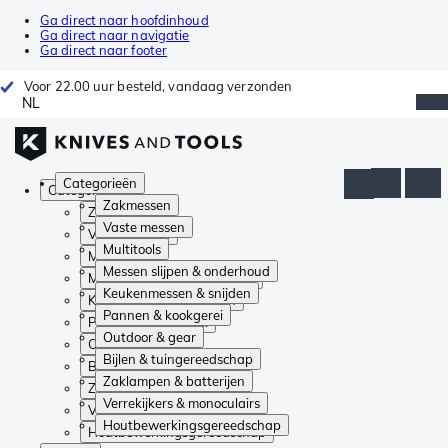
Ga direct naar hoofdinhoud
Ga direct naar navigatie
Ga direct naar footer
Voor 22.00 uur besteld, vandaag verzonden
NL
Categorieën
Categorieën
Zakmessen
Zakmessen
Vaste messen
Vaste messen
Multitools
Multitools
Messen slijpen & onderhoud
Messen slijpen & onderhoud
Keukenmessen & snijden
Keukenmessen & snijden
Pannen & kookgerei
Pannen & kookgerei
Outdoor & gear
Outdoor & gear
Bijlen & tuingereedschap
Bijlen & tuingereedschap
Zaklampen & batterijen
Zaklampen & batterijen
Verrekijkers & monoculairs
Verrekijkers & monoculairs
Houtbewerkingsgereedschap
Houtbewerkingsgereedschap