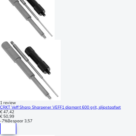
1 review
CRKT Veff Sharp Sharpener VEFF1 diamant 600 grit, slijpstaafset
€ 47,42
€ 50,99
-
7%
Bespaar
3,57