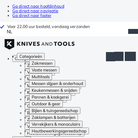
Ga direct naar hoofdinhoud
Ga direct naar navigatie
Ga direct naar footer
Voor 22.00 uur besteld, vandaag verzonden
NL
Categorieën
Categorieën
Zakmessen
Zakmessen
Vaste messen
Vaste messen
Multitools
Multitools
Messen slijpen & onderhoud
Messen slijpen & onderhoud
Keukenmessen & snijden
Keukenmessen & snijden
Pannen & kookgerei
Pannen & kookgerei
Outdoor & gear
Outdoor & gear
Bijlen & tuingereedschap
Bijlen & tuingereedschap
Zaklampen & batterijen
Zaklampen & batterijen
Verrekijkers & monoculairs
Verrekijkers & monoculairs
Houtbewerkingsgereedschap
Houtbewerkingsgereedschap