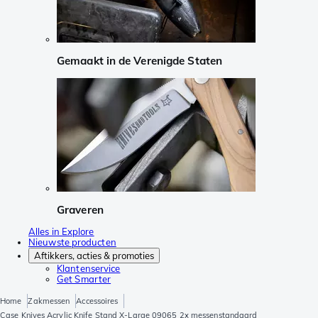
Gemaakt in de Verenigde Staten
Graveren
Alles in Explore
Nieuwste producten
Aftikkers, acties & promoties
Klantenservice
Get Smarter
Home
Zakmessen
Accessoires
Case Knives Acrylic Knife Stand X-Large 09065 2x messenstandaard