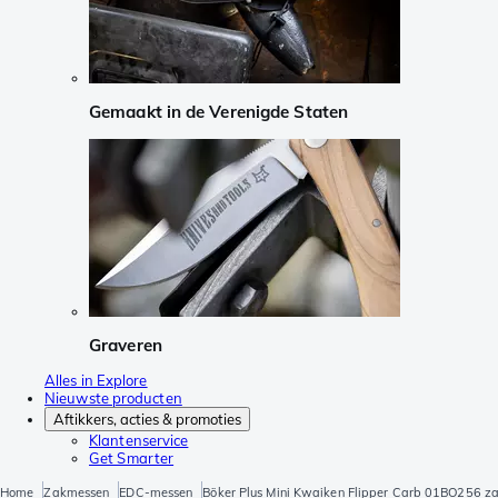
Gemaakt in de Verenigde Staten
Graveren
Alles in Explore
Nieuwste producten
Aftikkers, acties & promoties
Klantenservice
Get Smarter
Home
Zakmessen
EDC-messen
Böker Plus Mini Kwaiken Flipper Carb 01BO256 z