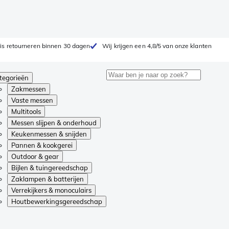
is retourneren binnen 30 dagen
Wij krijgen een 4,8/5 van onze klanten
tegorieën
Zakmessen
Vaste messen
Multitools
Messen slijpen & onderhoud
Keukenmessen & snijden
Pannen & kookgerei
Outdoor & gear
Bijlen & tuingereedschap
Zaklampen & batterijen
Verrekijkers & monoculairs
Houtbewerkingsgereedschap