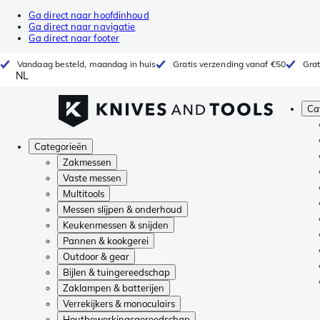
Ga direct naar hoofdinhoud
Ga direct naar navigatie
Ga direct naar footer
Vandaag besteld, maandag in huis
Gratis verzending vanaf €50
Grat
NL
Ca
Categorieën
Zakmessen
Vaste messen
Multitools
Messen slijpen & onderhoud
Keukenmessen & snijden
Pannen & kookgerei
Outdoor & gear
Bijlen & tuingereedschap
Zaklampen & batterijen
Verrekijkers & monoculairs
Houtbewerkingsgereedschap