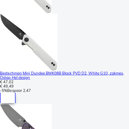
Bestechman Mini Dundee BMK08B Black PVD D2, White G10, zakmes,
Ostap Hel design
€ 47,02
€ 49,49
-
5%
Bespaar
2,47