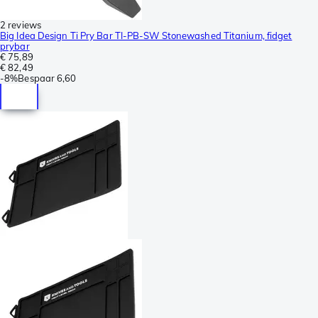
2 reviews
Big Idea Design Ti Pry Bar TI-PB-SW Stonewashed Titanium, fidget
prybar
€ 75,89
€ 82,49
-
8%
Bespaar
6,60