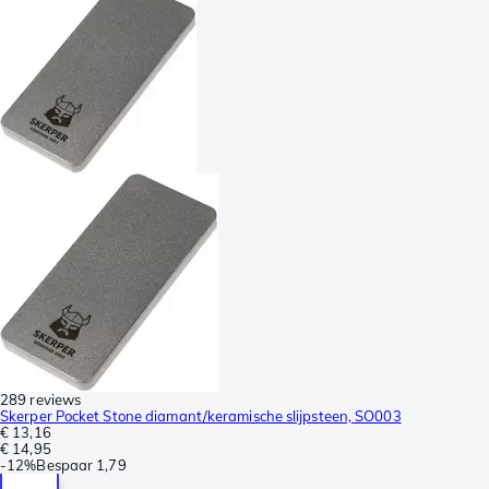
289 reviews
Skerper Pocket Stone diamant/keramische slijpsteen, SO003
€ 13,16
€ 14,95
-
12%
Bespaar
1,79