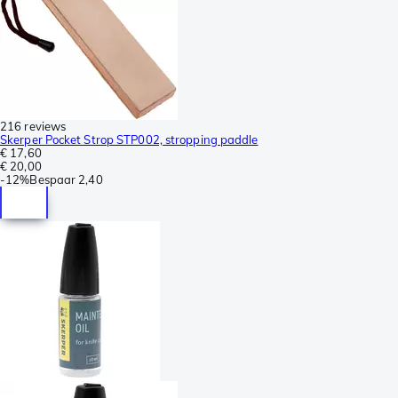
216 reviews
Skerper Pocket Strop STP002, stropping paddle
€ 17,60
€ 20,00
-
12%
Bespaar
2,40