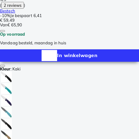
(
2 reviews
)
Bestech
-
10%
Je bespaart
6,41
€ 59,49
Van
€ 65,90
Op voorraad
Vandaag besteld, maandag in huis
In winkelwagen
Kleur
:
Kaki