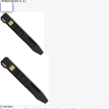
-
8%
Bespaar
6,32
1 review