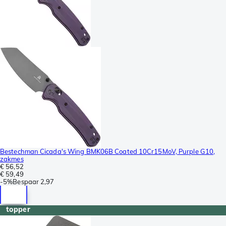
Bestechman Cicada's Wing BMK06B Coated 10Cr15MoV, Purple G10,
zakmes
€ 56,52
€ 59,49
-
5%
Bespaar
2,97
topper