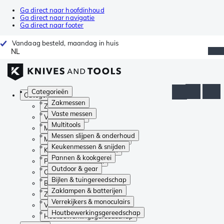
Ga direct naar hoofdinhoud
Ga direct naar navigatie
Ga direct naar footer
Vandaag besteld, maandag in huis
NL
Categorieën
Categorieën
Zakmessen
Zakmessen
Vaste messen
Vaste messen
Multitools
Multitools
Messen slijpen & onderhoud
Messen slijpen & onderhoud
Keukenmessen & snijden
Keukenmessen & snijden
Pannen & kookgerei
Pannen & kookgerei
Outdoor & gear
Outdoor & gear
Bijlen & tuingereedschap
Bijlen & tuingereedschap
Zaklampen & batterijen
Zaklampen & batterijen
Verrekijkers & monoculairs
Verrekijkers & monoculairs
Houtbewerkingsgereedschap
Houtbewerkingsgereedschap