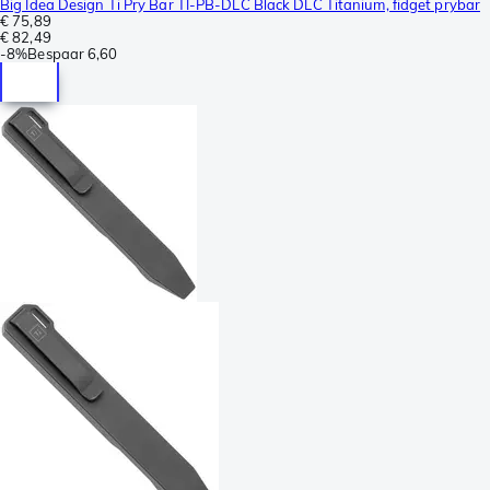
Big Idea Design Ti Pry Bar TI-PB-DLC Black DLC Titanium, fidget prybar
€ 75,89
€ 82,49
-
8%
Bespaar
6,60