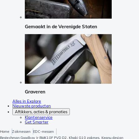
Gemaakt in de Verenigde Staten
Graveren
Alles in Explore
Nieuwste producten
Aftikkers, acties & promoties
Klantenservice
Get Smarter
Home
Zakmessen
EDC-messen
Bestechman Goodboy Jr BMK10F PVD D2, Khaki G10 zakmes, Keanu design