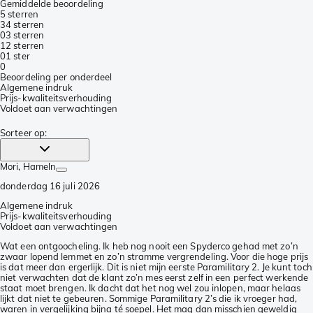
Gemiddelde beoordeling
5 sterren
3
4 sterren
0
3 sterren
1
2 sterren
0
1 ster
0
Beoordeling per onderdeel
Algemene indruk
Prijs-kwaliteitsverhouding
Voldoet aan verwachtingen
Sorteer op
:
Mori
, Hameln
donderdag 16 juli 2026
Algemene indruk
Prijs-kwaliteitsverhouding
Voldoet aan verwachtingen
Wat een ontgoocheling. Ik heb nog nooit een Spyderco gehad met zo’n
zwaar lopend lemmet en zo’n stramme vergrendeling. Voor die hoge prijs
is dat meer dan ergerlijk. Dit is niet mijn eerste Paramilitary 2. Je kunt toch
niet verwachten dat de klant zo’n mes eerst zelf in een perfect werkende
staat moet brengen. Ik dacht dat het nog wel zou inlopen, maar helaas
lijkt dat niet te gebeuren. Sommige Paramilitary 2’s die ik vroeger had,
waren in vergelijking bijna té soepel. Het mag dan misschien geweldig