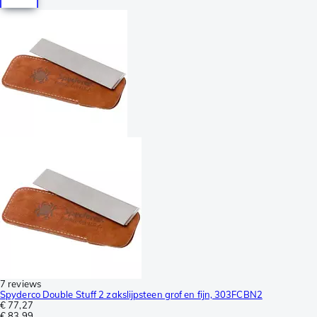
7 reviews
Spyderco Double Stuff 2 zakslijpsteen grof en fijn, 303FCBN2
€ 77,27
€ 83,99