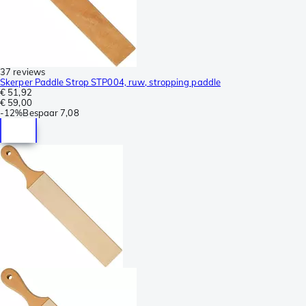
37 reviews
Skerper Paddle Strop STP004, ruw, stropping paddle
€ 51,92
€ 59,00
-
12%
Bespaar
7,08