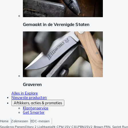
Gemaakt in de Verenigde Staten
Graveren
Alles in Explore
Nieuwste producten
Aftikkers, acties & promoties
Klantenservice
Get Smarter
Home
Zakmessen
EDC-messen
Spyderco Paramilitary 2 Lightweight CPM 15V C81PBN15V2 Brown FRN, Sprint Run