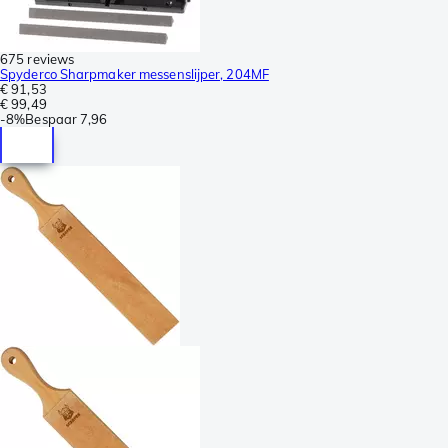
675 reviews
Spyderco Sharpmaker messenslijper, 204MF
€ 91,53
€ 99,49
-
8%
Bespaar
7,96