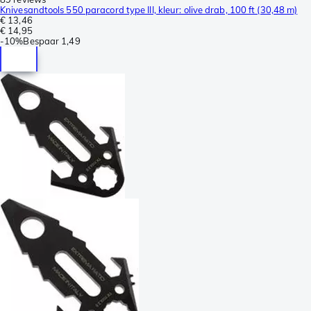
Knivesandtools 550 paracord type III, kleur: olive drab, 100 ft (30,48 m)
€ 13,46
€ 14,95
-
10%
Bespaar
1,49