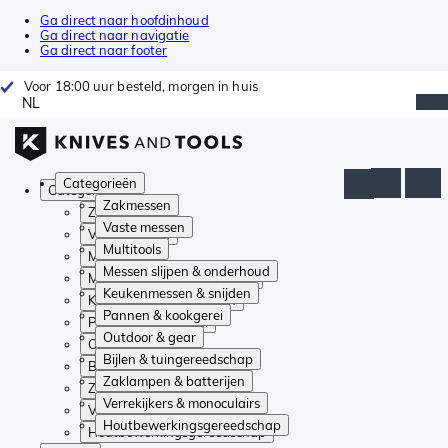
Ga direct naar hoofdinhoud
Ga direct naar navigatie
Ga direct naar footer
Voor 18:00 uur besteld, morgen in huis
NL
Categorieën
Categorieën
Zakmessen
Zakmessen
Vaste messen
Vaste messen
Multitools
Multitools
Messen slijpen & onderhoud
Messen slijpen & onderhoud
Keukenmessen & snijden
Keukenmessen & snijden
Pannen & kookgerei
Pannen & kookgerei
Outdoor & gear
Outdoor & gear
Bijlen & tuingereedschap
Bijlen & tuingereedschap
Zaklampen & batterijen
Zaklampen & batterijen
Verrekijkers & monoculairs
Verrekijkers & monoculairs
Houtbewerkingsgereedschap
Houtbewerkingsgereedschap