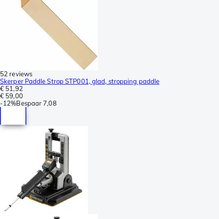
52 reviews
Skerper Paddle Strop STP001, glad, stropping paddle
€ 51,92
€ 59,00
-
12%
Bespaar
7,08