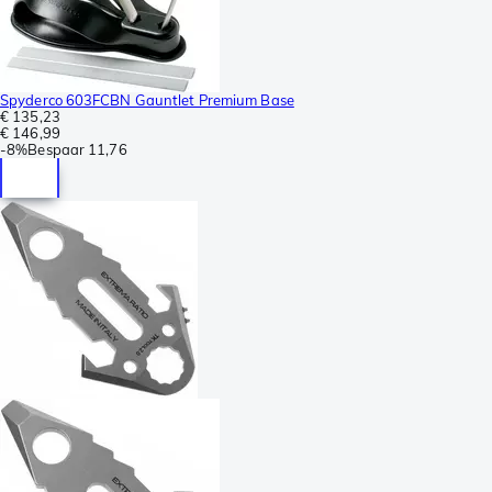
Spyderco 603FCBN Gauntlet Premium Base
€ 135,23
€ 146,99
-
8%
Bespaar
11,76