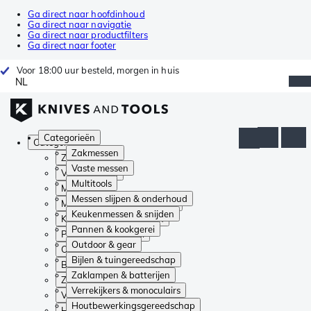
Ga direct naar hoofdinhoud
Ga direct naar navigatie
Ga direct naar productfilters
Ga direct naar footer
Voor 18:00 uur besteld, morgen in huis
NL
Categorieën
Categorieën
Zakmessen
Zakmessen
Vaste messen
Vaste messen
Multitools
Multitools
Messen slijpen & onderhoud
Messen slijpen & onderhoud
Keukenmessen & snijden
Keukenmessen & snijden
Pannen & kookgerei
Pannen & kookgerei
Outdoor & gear
Outdoor & gear
Bijlen & tuingereedschap
Bijlen & tuingereedschap
Zaklampen & batterijen
Zaklampen & batterijen
Verrekijkers & monoculairs
Verrekijkers & monoculairs
Houtbewerkingsgereedschap
Houtbewerkingsgereedschap