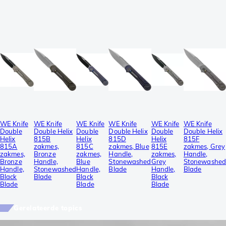
WE Knife
WE Knife
WE Knife
WE Knife
WE Knife
WE Knife
Double
Double Helix
Double
Double Helix
Double
Double Helix
Helix
815B
Helix
815D
Helix
815F
815A
zakmes,
815C
zakmes, Blue
815E
zakmes, Grey
zakmes,
Bronze
zakmes,
Handle,
zakmes,
Handle,
Bronze
Handle,
Blue
Stonewashed
Grey
Stonewashed
Handle,
Stonewashed
Handle,
Blade
Handle,
Blade
Black
Blade
Black
Black
Blade
Blade
Blade
Gerelateerde topics