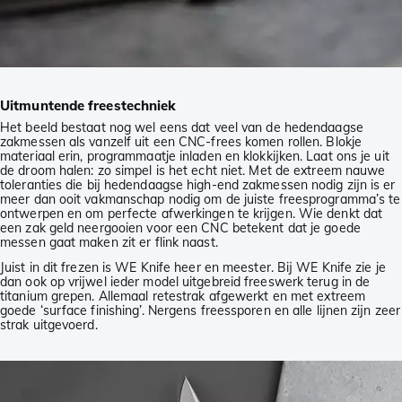
Uitmuntende freestechniek
Het beeld bestaat nog wel eens dat veel van de hedendaagse
zakmessen als vanzelf uit een CNC-frees komen rollen. Blokje
materiaal erin, programmaatje inladen en klokkijken. Laat ons je uit
de droom halen: zo simpel is het echt niet. Met de extreem nauwe
toleranties die bij hedendaagse high-end zakmessen nodig zijn is er
meer dan ooit vakmanschap nodig om de juiste freesprogramma’s te
ontwerpen en om perfecte afwerkingen te krijgen. Wie denkt dat
een zak geld neergooien voor een CNC betekent dat je goede
messen gaat maken zit er flink naast.
Juist in dit frezen is WE Knife heer en meester. Bij WE Knife zie je
dan ook op vrijwel ieder model uitgebreid freeswerk terug in de
titanium grepen. Allemaal retestrak afgewerkt en met extreem
goede ‘surface finishing’. Nergens freessporen en alle lijnen zijn zeer
strak uitgevoerd.