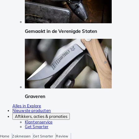
Gemaakt in de Verenigde Staten
Graveren
Alles in Explore
Nieuwste producten
Aftikkers, acties & promoties
Klantenservice
Get Smarter
Home
Zakmessen
Get Smarter
Review