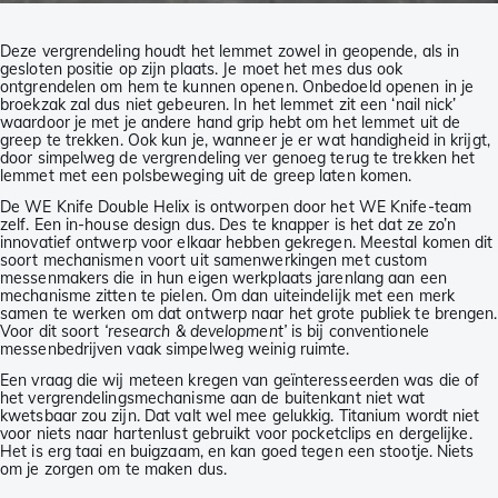
Deze vergrendeling houdt het lemmet zowel in geopende, als in
gesloten positie op zijn plaats. Je moet het mes dus ook
ontgrendelen om hem te kunnen openen. Onbedoeld openen in je
broekzak zal dus niet gebeuren. In het lemmet zit een ‘nail nick’
waardoor je met je andere hand grip hebt om het lemmet uit de
greep te trekken. Ook kun je, wanneer je er wat handigheid in krijgt,
door simpelweg de vergrendeling ver genoeg terug te trekken het
lemmet met een polsbeweging uit de greep laten komen.
De WE Knife Double Helix is ontworpen door het WE Knife-team
zelf. Een in-house design dus. Des te knapper is het dat ze zo’n
innovatief ontwerp voor elkaar hebben gekregen. Meestal komen dit
soort mechanismen voort uit samenwerkingen met custom
messenmakers die in hun eigen werkplaats jarenlang aan een
mechanisme zitten te pielen. Om dan uiteindelijk met een merk
samen te werken om dat ontwerp naar het grote publiek te brengen.
Voor dit soort
‘research & development’
is bij conventionele
messenbedrijven vaak simpelweg weinig ruimte.
Een vraag die wij meteen kregen van geïnteresseerden was die of
het vergrendelingsmechanisme aan de buitenkant niet wat
kwetsbaar zou zijn. Dat valt wel mee gelukkig. Titanium wordt niet
voor niets naar hartenlust gebruikt voor pocketclips en dergelijke.
Het is erg taai en buigzaam, en kan goed tegen een stootje. Niets
om je zorgen om te maken dus.