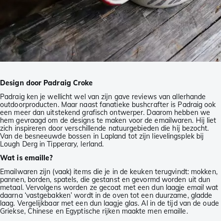
Design door Padraig Croke
Padraig ken je wellicht wel van zijn gave reviews van allerhande
outdoorproducten. Maar naast fanatieke bushcrafter is Padraig ook
een meer dan uitstekend grafisch ontwerper. Daarom hebben we
hem gevraagd om de designs te maken voor de emailwaren. Hij liet
zich inspireren door verschillende natuurgebieden die hij bezocht.
Van de besneeuwde bossen in Lapland tot zijn lievelingsplek bij
Lough Derg in Tipperary, Ierland.
Wat is emaille?
Emailwaren zijn (vaak) items die je in de keuken terugvindt: mokken,
pannen, borden, spatels, die gestanst en gevormd worden uit dun
metaal. Vervolgens worden ze gecoat met een dun laagje
email
wat
daarna ‘vastgebakken’ wordt in de oven tot een duurzame, gladde
laag. Vergelijkbaar met een dun laagje glas. Al in de tijd van de oude
Griekse, Chinese en Egyptische rijken maakte men emaille.