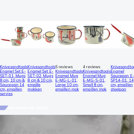
Knivesandtools
Knivesandtools
5 reviews
4 reviews
Knivesandto
Enamel Set E-
Enamel Set E-
Knivesandtools
Knivesandtools
Enamel
SET-01, Mugs
SET-02, Mugs
Enamel Mug
Enamel Mug
Saucepan E
8 cm, 10 cm &
8 cm & 10 cm,
E-MG-L-01,
E-MG-S-01,
SP14-01, 14
Saucepan 14
emaille
Large 10 cm,
Small 8 cm,
cm, emaillen
cm, emaillen
mokken
emaillen mok
emaillen mok
steelpan
servies
Gerelateerde topics