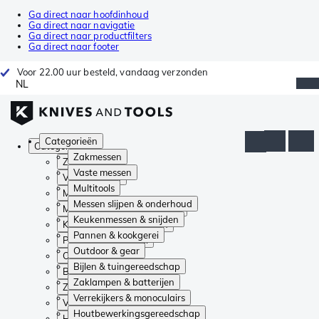
Ga direct naar hoofdinhoud
Ga direct naar navigatie
Ga direct naar productfilters
Ga direct naar footer
Voor 22.00 uur besteld, vandaag verzonden
NL
Categorieën
Categorieën
Zakmessen
Zakmessen
Vaste messen
Vaste messen
Multitools
Multitools
Messen slijpen & onderhoud
Messen slijpen & onderhoud
Keukenmessen & snijden
Keukenmessen & snijden
Pannen & kookgerei
Pannen & kookgerei
Outdoor & gear
Outdoor & gear
Bijlen & tuingereedschap
Bijlen & tuingereedschap
Zaklampen & batterijen
Zaklampen & batterijen
Verrekijkers & monoculairs
Verrekijkers & monoculairs
Houtbewerkingsgereedschap
Houtbewerkingsgereedschap