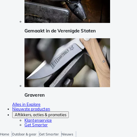
Gemaakt in de Verenigde Staten
Graveren
Alles in Explore
Nieuwste producten
Aftikkers, acties & promoties
Klantenservice
Get Smarter
Home
Outdoor & gear
Get Smarter
Nieuws