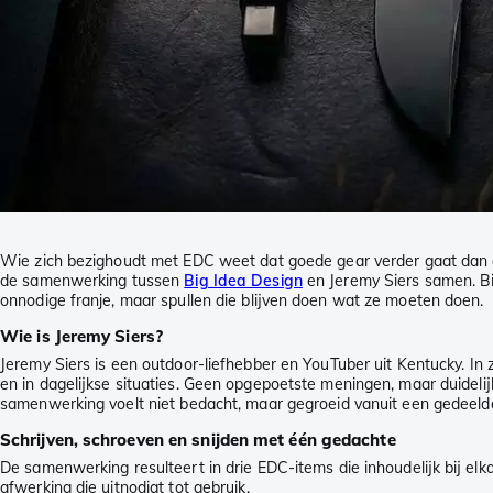
Wie zich bezighoudt met EDC weet dat goede gear verder gaat dan all
de samenwerking tussen
Big Idea Design
en Jeremy Siers samen. Bi
onnodige franje, maar spullen die blijven doen wat ze moeten doen.
Wie is Jeremy Siers?
Jeremy Siers is een outdoor-liefhebber en YouTuber uit Kentucky. In zi
en in dagelijkse situaties. Geen opgepoetste meningen, maar duideli
samenwerking voelt niet bedacht, maar gegroeid vanuit een gedeelde
Schrijven, schroeven en snijden met één gedachte
De samenwerking resulteert in drie EDC-items die inhoudelijk bij elk
afwerking die uitnodigt tot gebruik.