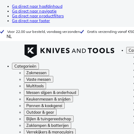
Ga direct naar hoofdinhoud
Ga direct naar navigatie
Ga direct naar productfilters
Ga direct naar footer
Voor 22.00 uur besteld, vandaag verzonden
Gratis verzending vanaf €5
NL
Ca
Categorieën
Zakmessen
Vaste messen
Multitools
Messen slijpen & onderhoud
Keukenmessen & snijden
Pannen & kookgerei
Outdoor & gear
Bijlen & tuingereedschap
Zaklampen & batterijen
Verrekijkers & monoculairs