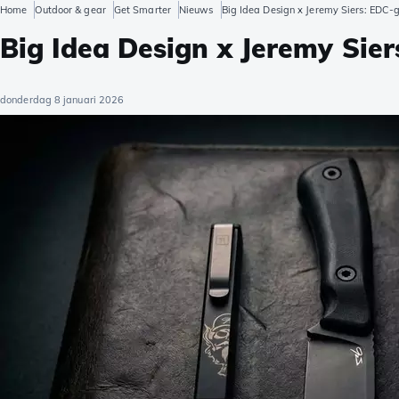
Home
Outdoor & gear
Get Smarter
Nieuws
Big Idea Design x Jeremy Siers: EDC-
Big Idea Design x Jeremy Sie
donderdag 8 januari 2026