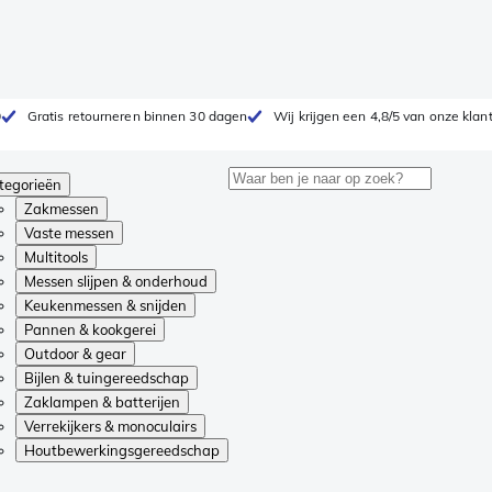
0
Gratis retourneren binnen 30 dagen
Wij krijgen een 4,8/5 van onze klan
tegorieën
Zakmessen
Vaste messen
Multitools
Messen slijpen & onderhoud
Keukenmessen & snijden
Pannen & kookgerei
Outdoor & gear
Bijlen & tuingereedschap
Zaklampen & batterijen
Verrekijkers & monoculairs
Houtbewerkingsgereedschap