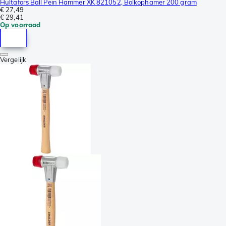
Hultafors Ball Pein Hammer XK 821052, Bolkophamer 200 gram
€ 27,49
€ 29,41
Op voorraad
Vergelijk