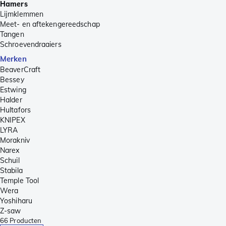
Hamers
Lijmklemmen
Meet- en aftekengereedschap
Tangen
Schroevendraaiers
Merken
BeaverCraft
Bessey
Estwing
Halder
Hultafors
KNIPEX
LYRA
Morakniv
Narex
Schuil
Stabila
Temple Tool
Wera
Yoshiharu
Z-saw
66
Producten