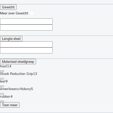
Gewicht
Meer over Gewicht
Lengte steel
Materiaal steel/greep
hout
14
Shock Reduction Grip
13
leer
9
Amerikaans Hickory
5
rubber
4
Toon meer