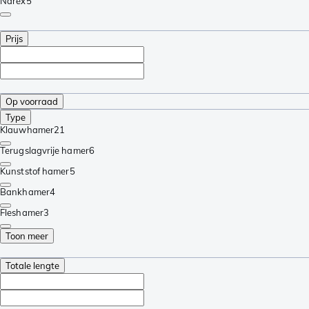
Narex
5
Prijs
Op voorraad
Type
Klauwhamer
21
Terugslagvrije hamer
6
Kunststof hamer
5
Bankhamer
4
Fleshamer
3
Toon meer
Totale lengte