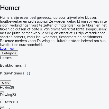
Hamer
Hamers zijn essentieel gereedschap voor vrijwel elke klusser,
houtbewerker en professional. Ze worden gebruikt om spijkers in te
slaan, verbindingen vast te zetten of materialen los te tikken en het
tikken op gutsen of beitels. Van timmerwerk tot lichte sloopklussen:
met de juiste hamer werk je veilig en effectief. Er zijn verschillende
soorten hamers, zoals klauwhamers, fleshamers en bankhamers.
Bekende merken zoals Estwing en Hultafors staan bekend om hun
kwaliteit en duurzaamheid.
Lees meer
Categorie
Hamers
Bankhamers
4
Klauwhamers
21
Merk
Halder
28
Estwing
23
Hultafors
10