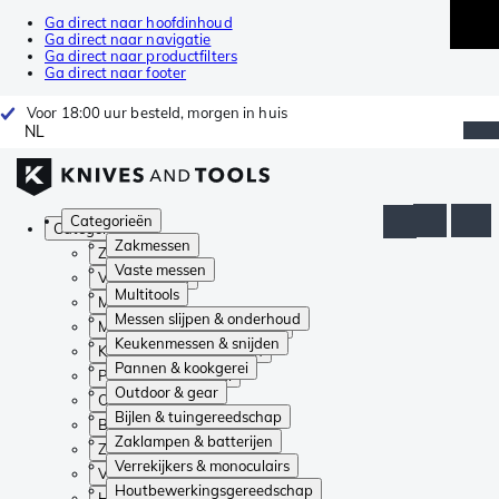
Ga direct naar hoofdinhoud
Ga direct naar navigatie
Ga direct naar productfilters
Ga direct naar footer
Voor 18:00 uur besteld, morgen in huis
NL
Categorieën
Categorieën
Zakmessen
Zakmessen
Vaste messen
Vaste messen
Multitools
Multitools
Messen slijpen & onderhoud
Messen slijpen & onderhoud
Keukenmessen & snijden
Keukenmessen & snijden
Pannen & kookgerei
Pannen & kookgerei
Outdoor & gear
Outdoor & gear
Bijlen & tuingereedschap
Bijlen & tuingereedschap
Zaklampen & batterijen
Zaklampen & batterijen
Verrekijkers & monoculairs
Verrekijkers & monoculairs
Houtbewerkingsgereedschap
Houtbewerkingsgereedschap