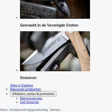
Gemaakt in de Verenigde Staten
Graveren
Alles in Explore
Nieuwste producten
Aftikkers, acties & promoties
Klantenservice
Get Smarter
Home
Houtbewerkingsgereedschap
Hamers