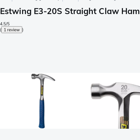
Estwing E3-20S Straight Claw Ham
4.5/5
(
1 review
)