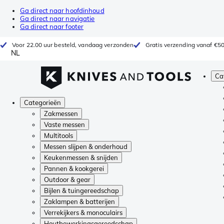
Ga direct naar hoofdinhoud
Ga direct naar navigatie
Ga direct naar footer
Voor 22.00 uur besteld, vandaag verzonden
Gratis verzending vanaf €5
NL
Ca
Categorieën
Zakmessen
Vaste messen
Multitools
Messen slijpen & onderhoud
Keukenmessen & snijden
Pannen & kookgerei
Outdoor & gear
Bijlen & tuingereedschap
Zaklampen & batterijen
Verrekijkers & monoculairs
Houtbewerkingsgereedschap