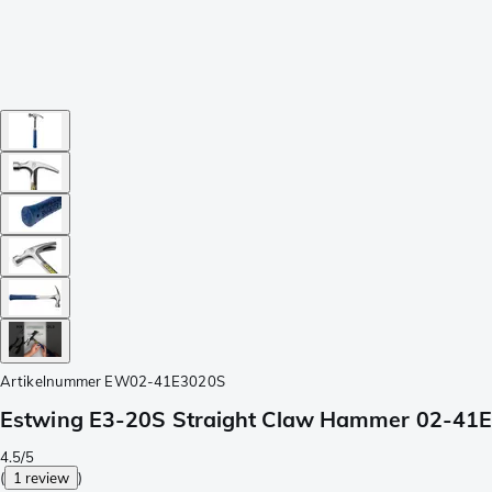
Artikelnummer
EW02-41E3020S
Estwing E3-20S Straight Claw Hammer 02-41E
4.5/5
(
1 review
)