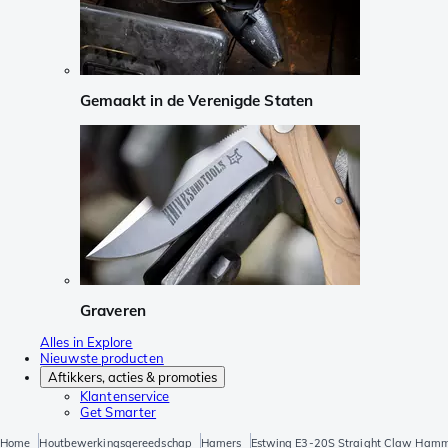
Gemaakt in de Verenigde Staten
Graveren
Alles in Explore
Nieuwste producten
Aftikkers, acties & promoties
Klantenservice
Get Smarter
Home
Houtbewerkingsgereedschap
Hamers
Estwing E3-20S Straight Claw Hamm