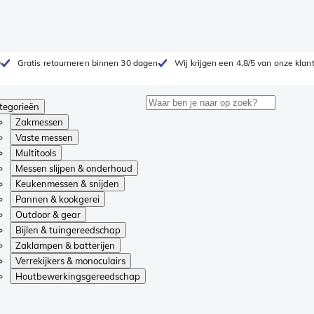
0
Gratis retourneren binnen 30 dagen
Wij krijgen een 4,8/5 van onze klan
tegorieën
Zakmessen
Vaste messen
Multitools
Messen slijpen & onderhoud
Keukenmessen & snijden
Pannen & kookgerei
Outdoor & gear
Bijlen & tuingereedschap
Zaklampen & batterijen
Verrekijkers & monoculairs
Houtbewerkingsgereedschap