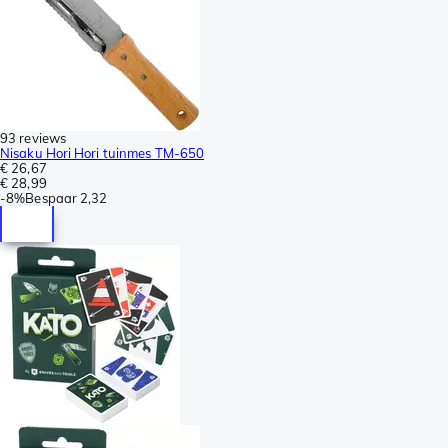
93 reviews
Nisaku Hori Hori tuinmes TM-650
€ 26,67
€ 28,99
-
8%
Bespaar
2,32