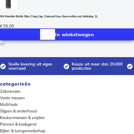
Yeti Rambler Bottle 36oz Chug Cap, Charcoal Grey, thermosfles met drinkdop, 1L
€ 55,00
In winkelwagen
Snelle levering uit eigen
Keuze uit meer dan 20.000
voorraad
producten
categorieën
Zakmessen
Vaste messen
Multitools
Slijpen & onderhoud
Keukenmessen & snijden
Pannen & kookgerei
Bijlen & tuingereedschap