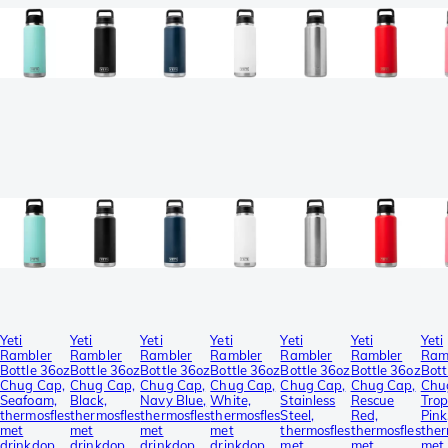
Yeti
Yeti
Yeti
Yeti
Yeti
Yeti
Yeti
Rambler
Rambler
Rambler
Rambler
Rambler
Rambler
Ram
Bottle 36oz
Bottle 36oz
Bottle 36oz
Bottle 36oz
Bottle 36oz
Bottle 36oz
Bott
Chug Cap,
Chug Cap,
Chug Cap,
Chug Cap,
Chug Cap,
Chug Cap,
Chu
Seafoam,
Black,
Navy Blue,
White,
Stainless
Rescue
Trop
thermosfles
thermosfles
thermosfles
thermosfles
Steel,
Red,
Pink
met
met
met
met
thermosfles
thermosfles
ther
drinkdop,
drinkdop,
drinkdop,
drinkdop,
met
met
met