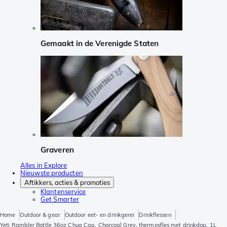
Gemaakt in de Verenigde Staten
Graveren
Alles in Explore
Nieuwste producten
Aftikkers, acties & promoties
Klantenservice
Get Smarter
Home
Outdoor & gear
Outdoor eet- en drinkgerei
Drinkflessen
Yeti Rambler Bottle 36oz Chug Cap, Charcoal Grey, thermosfles met drinkdop, 1L