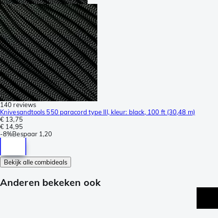
140 reviews
Knivesandtools 550 paracord type III, kleur: black, 100 ft (30,48 m)
€ 13,75
€ 14,95
-
8%
Bespaar
1,20
Bekijk alle combideals
Anderen bekeken ook