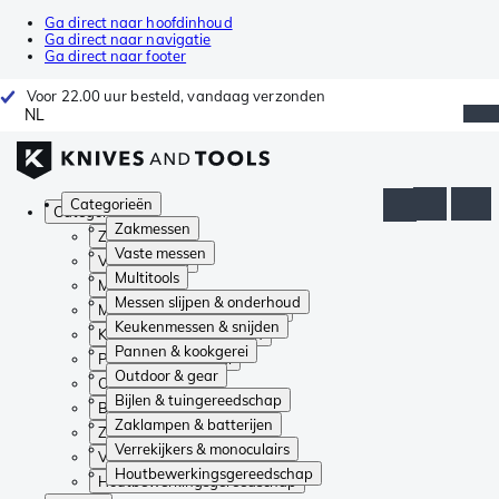
Ga direct naar hoofdinhoud
Ga direct naar navigatie
Ga direct naar footer
Voor 22.00 uur besteld, vandaag verzonden
NL
Categorieën
Categorieën
Zakmessen
Zakmessen
Vaste messen
Vaste messen
Multitools
Multitools
Messen slijpen & onderhoud
Messen slijpen & onderhoud
Keukenmessen & snijden
Keukenmessen & snijden
Pannen & kookgerei
Pannen & kookgerei
Outdoor & gear
Outdoor & gear
Bijlen & tuingereedschap
Bijlen & tuingereedschap
Zaklampen & batterijen
Zaklampen & batterijen
Verrekijkers & monoculairs
Verrekijkers & monoculairs
Houtbewerkingsgereedschap
Houtbewerkingsgereedschap