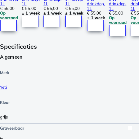
1L
1L
1L
1L
drinkdop,
drinkdop,
drin
€ 55,00
€ 55,00
€ 55,00
€ 55,00
1L
1L
1L
Op
± 1 week
± 1 week
± 1 week
€ 55,00
€ 55,00
€ 55
voorraad
± 1 week
Op
Op
voorraad
voo
Specificaties
Algemeen
Merk
Yeti
Kleur
grijs
Graveerbaar
ja