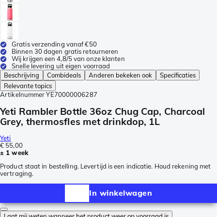
Gratis verzending vanaf €50
Binnen 30 dagen gratis retourneren
Wij krijgen een 4,8/5 van onze klanten
Snelle levering uit eigen voorraad
Beschrijving
Combideals
Anderen bekeken ook
Specificaties
Relevante topics
Artikelnummer
YE70000006287
Yeti Rambler Bottle 36oz Chug Cap, Charcoal
Grey, thermosfles met drinkdop, 1L
Yeti
€ 55,00
± 1 week
Product staat in bestelling. Levertijd is een indicatie. Houd rekening met
vertraging.
In winkelwagen
Laat mij weten wanneer het product weer op voorraad is