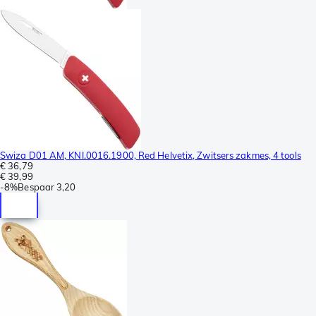
Swiza D01 AM, KNI.0016.1900, Red Helvetix, Zwitsers zakmes, 4 tools
€ 36,79
€ 39,99
-
8%
Bespaar
3,20