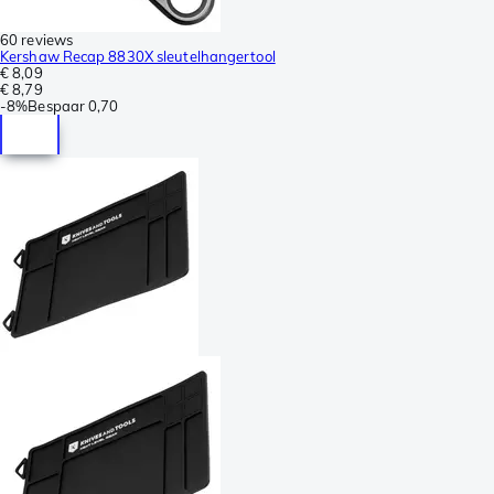
60 reviews
Kershaw Recap 8830X sleutelhangertool
€ 8,09
€ 8,79
-
8%
Bespaar
0,70