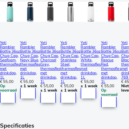
Yeti
Yeti
Yeti
Yeti
Yeti
Yeti
Yeti
Rambler
Rambler
Rambler
Rambler
Rambler
Rambler
Ram
Bottle 36oz
Bottle 36oz
Bottle 36oz
Bottle 36oz
Bottle 36oz
Bottle 36oz
Bott
Chug Cap,
Chug Cap,
Chug Cap,
Chug Cap,
Chug Cap,
Chug Cap,
Chu
Seafoam,
Navy Blue,
Charcoal
Stainless
White,
Rescue
Blac
thermosfles
thermosfles
Grey,
Steel,
thermosfles
Red,
ther
met
met
thermosfles
thermosfles
met
thermosfles
met
drinkdop,
drinkdop,
met
met
drinkdop,
met
drin
1L
1L
drinkdop,
drinkdop,
1L
drinkdop,
769
€ 55,00
€ 55,00
1L
1L
€ 55,00
1L
€ 45
Op
± 1 week
€ 55,00
€ 55,00
± 1 week
€ 55,00
Niet
voorraad
± 1 week
± 1 week
Op
leve
voorraad
Specificaties