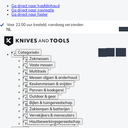
Ga direct naar hoofdinhoud
Ga direct naar navigatie
Ga direct naar footer
Voor 22.00 uur besteld, vandaag verzonden
NL
Categorieën
Categorieën
Zakmessen
Zakmessen
Vaste messen
Vaste messen
Multitools
Multitools
Messen slijpen & onderhoud
Messen slijpen & onderhoud
Keukenmessen & snijden
Keukenmessen & snijden
Pannen & kookgerei
Pannen & kookgerei
Outdoor & gear
Outdoor & gear
Bijlen & tuingereedschap
Bijlen & tuingereedschap
Zaklampen & batterijen
Zaklampen & batterijen
Verrekijkers & monoculairs
Verrekijkers & monoculairs
Houtbewerkingsgereedschap
Houtbewerkingsgereedschap