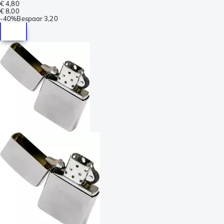
€ 4,80
€ 8,00
-
40%
Bespaar
3,20