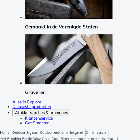
Gemaakt in de Verenigde Staten
Graveren
Alles in Explore
Nieuwste producten
Aftikkers, acties & promoties
Klantenservice
Get Smarter
Home
Outdoor & gear
Outdoor eet- en drinkgerei
Drinkflessen
Yeti Rambler Bottle 36oz Chug Cap, Black, thermosfles met drinkdop, 1L