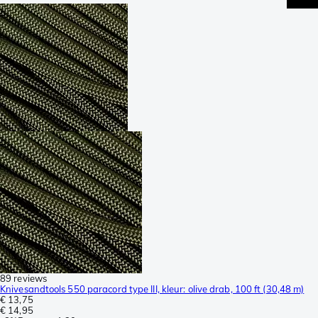
89 reviews
Knivesandtools 550 paracord type III, kleur: olive drab, 100 ft (30,48 m)
€ 13,75
€ 14,95