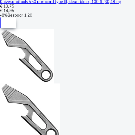
Knivesandtools 550 paracord type III, kleur: black, 100 ft (30,48 m)
€ 13,75
€ 14,95
-
8%
Bespaar
1,20