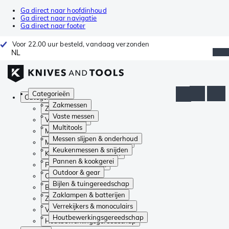
Ga direct naar hoofdinhoud
Ga direct naar navigatie
Ga direct naar footer
Voor 22.00 uur besteld, vandaag verzonden
NL
Categorieën
Categorieën
Zakmessen
Zakmessen
Vaste messen
Vaste messen
Multitools
Multitools
Messen slijpen & onderhoud
Messen slijpen & onderhoud
Keukenmessen & snijden
Keukenmessen & snijden
Pannen & kookgerei
Pannen & kookgerei
Outdoor & gear
Outdoor & gear
Bijlen & tuingereedschap
Bijlen & tuingereedschap
Zaklampen & batterijen
Zaklampen & batterijen
Verrekijkers & monoculairs
Verrekijkers & monoculairs
Houtbewerkingsgereedschap
Houtbewerkingsgereedschap