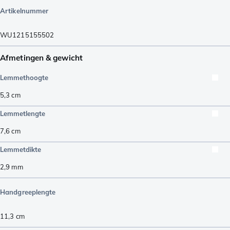
Artikelnummer
WU1215155502
Afmetingen & gewicht
Lemmethoogte
5,3
cm
Lemmetlengte
7,6
cm
Lemmetdikte
2,9
mm
Handgreeplengte
11,3
cm