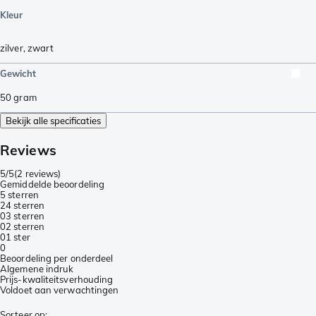
Kleur
zilver
,
zwart
Gewicht
50
gram
Bekijk alle specificaties
Reviews
5/5
(
2 reviews
)
Gemiddelde beoordeling
5 sterren
2
4 sterren
0
3 sterren
0
2 sterren
0
1 ster
0
Beoordeling per onderdeel
Algemene indruk
Prijs-kwaliteitsverhouding
Voldoet aan verwachtingen
Sorteer op
: