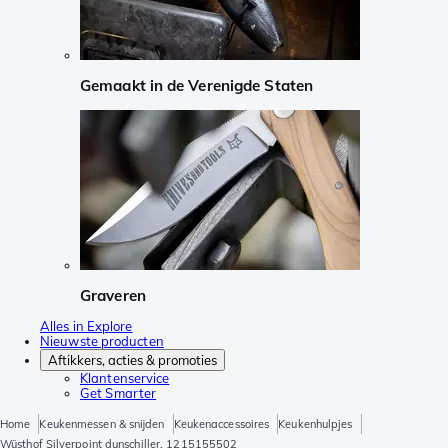
Gemaakt in de Verenigde Staten
Graveren
Alles in Explore
Nieuwste producten
Aftikkers, acties & promoties
Klantenservice
Get Smarter
Home
Keukenmessen & snijden
Keukenaccessoires
Keukenhulpjes
Wüsthof Silverpoint dunschiller, 1215155502