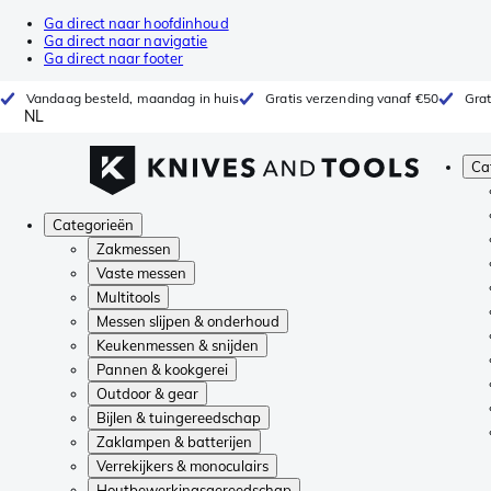
Ga direct naar hoofdinhoud
Ga direct naar navigatie
Ga direct naar footer
Vandaag besteld, maandag in huis
Gratis verzending vanaf €50
Grat
NL
Ca
Categorieën
Zakmessen
Vaste messen
Multitools
Messen slijpen & onderhoud
Keukenmessen & snijden
Pannen & kookgerei
Outdoor & gear
Bijlen & tuingereedschap
Zaklampen & batterijen
Verrekijkers & monoculairs
Houtbewerkingsgereedschap