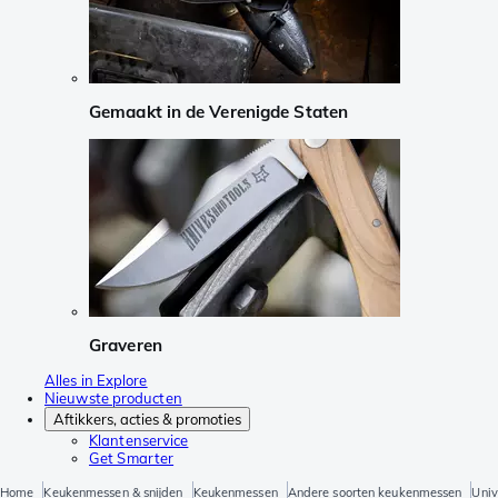
Gemaakt in de Verenigde Staten
Graveren
Alles in Explore
Nieuwste producten
Aftikkers, acties & promoties
Klantenservice
Get Smarter
Home
Keukenmessen & snijden
Keukenmessen
Andere soorten keukenmessen
Univ