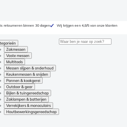
is retourneren binnen 30 dagen
Wij krijgen een 4,8/5 van onze klanten
tegorieën
Zakmessen
Vaste messen
Multitools
Messen slijpen & onderhoud
Keukenmessen & snijden
Pannen & kookgerei
Outdoor & gear
Bijlen & tuingereedschap
Zaklampen & batterijen
Verrekijkers & monoculairs
Houtbewerkingsgereedschap