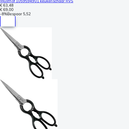
Wüsthof 1059594901 keukenschaar RVS
€ 63,48
€ 69,00
-
8%
Bespaar
5,52