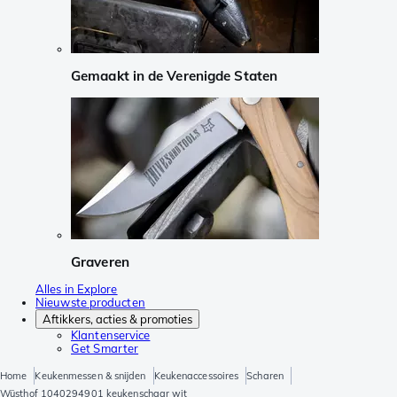
Gemaakt in de Verenigde Staten
Graveren
Alles in Explore
Nieuwste producten
Aftikkers, acties & promoties
Klantenservice
Get Smarter
Home
Keukenmessen & snijden
Keukenaccessoires
Scharen
Wüsthof 1040294901 keukenschaar wit