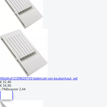
Wüsthof 2159620703 ladeinzet van beukenhout, wit
€ 32,46
€ 34,90
-
7%
Bespaar
2,44