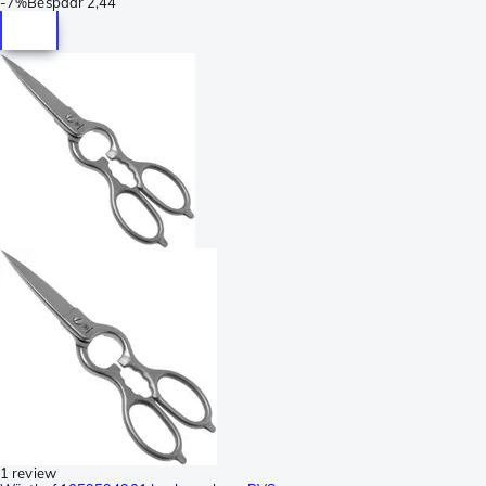
-
7%
Bespaar
2,44
1 review