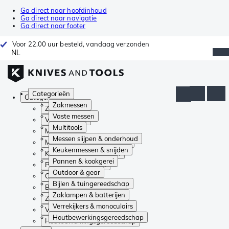
Ga direct naar hoofdinhoud
Ga direct naar navigatie
Ga direct naar footer
Voor 22.00 uur besteld, vandaag verzonden
NL
Categorieën
Categorieën
Zakmessen
Zakmessen
Vaste messen
Vaste messen
Multitools
Multitools
Messen slijpen & onderhoud
Messen slijpen & onderhoud
Keukenmessen & snijden
Keukenmessen & snijden
Pannen & kookgerei
Pannen & kookgerei
Outdoor & gear
Outdoor & gear
Bijlen & tuingereedschap
Bijlen & tuingereedschap
Zaklampen & batterijen
Zaklampen & batterijen
Verrekijkers & monoculairs
Verrekijkers & monoculairs
Houtbewerkingsgereedschap
Houtbewerkingsgereedschap