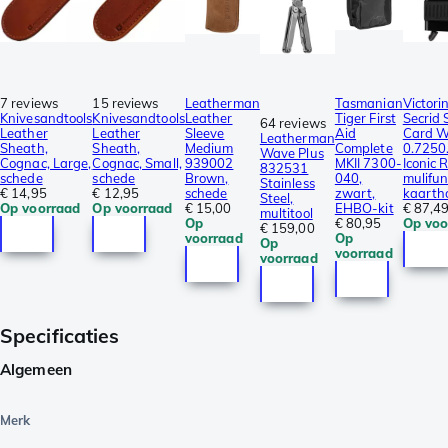
7 reviews
15 reviews
Leatherman
Tasmanian
Victori
Knivesandtools
Knivesandtools
Leather
Tiger First
Secrid
64 reviews
Leather
Leather
Sleeve
Aid
Card W
Leatherman
Sheath,
Sheath,
Medium
Complete
0.7250
Wave Plus
Cognac, Large,
Cognac, Small,
939002
MKII 7300-
Iconic 
832531
schede
schede
Brown,
040,
mulifun
Stainless
€ 14,95
€ 12,95
schede
zwart,
kaarth
Steel,
Op voorraad
Op voorraad
€ 15,00
EHBO-kit
€ 87,4
multitool
Op
€ 80,95
Op voo
€ 159,00
voorraad
Op
Op
voorraad
voorraad
Specificaties
Algemeen
Merk