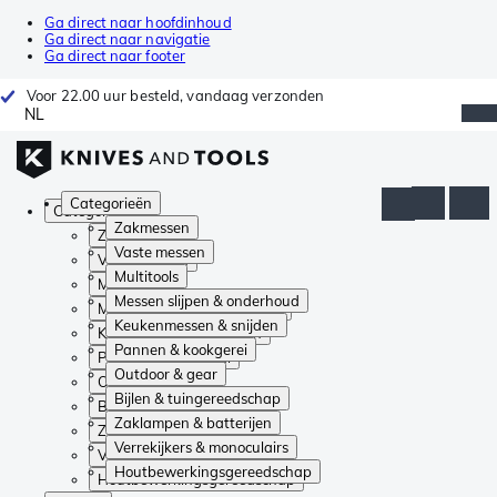
Ga direct naar hoofdinhoud
Ga direct naar navigatie
Ga direct naar footer
Voor 22.00 uur besteld, vandaag verzonden
NL
Categorieën
Categorieën
Zakmessen
Zakmessen
Vaste messen
Vaste messen
Multitools
Multitools
Messen slijpen & onderhoud
Messen slijpen & onderhoud
Keukenmessen & snijden
Keukenmessen & snijden
Pannen & kookgerei
Pannen & kookgerei
Outdoor & gear
Outdoor & gear
Bijlen & tuingereedschap
Bijlen & tuingereedschap
Zaklampen & batterijen
Zaklampen & batterijen
Verrekijkers & monoculairs
Verrekijkers & monoculairs
Houtbewerkingsgereedschap
Houtbewerkingsgereedschap