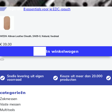
Inspiratie
8 essentials voor je EDC-pouch
WESN Allman Leather Sheath, SN09-0, Natural, foedraal
€ 39,00
In winkelwagen
Snelle levering uit eigen
Keuze uit meer dan 20.000
voorraad
producten
categorieën
Zakmessen
Vaste messen
Multitools