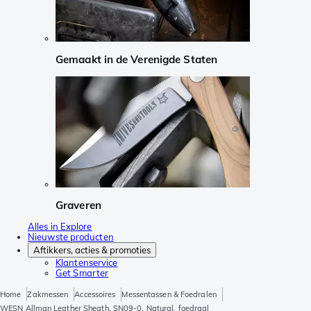
Gemaakt in de Verenigde Staten
Graveren
Alles in Explore
Nieuwste producten
Aftikkers, acties & promoties
Klantenservice
Get Smarter
Home
Zakmessen
Accessoires
Messentassen & Foedralen
WESN Allman Leather Sheath, SN09-0, Natural, foedraal