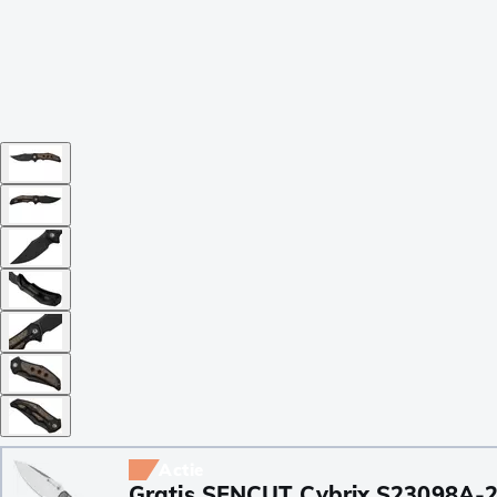
Actie
Gratis SENCUT Cybrix S23098A-