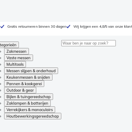
0
Gratis retourneren binnen 30 dagen
Wij krijgen een 4,8/5 van onze klan
tegorieën
Zakmessen
Vaste messen
Multitools
Messen slijpen & onderhoud
Keukenmessen & snijden
Pannen & kookgerei
Outdoor & gear
Bijlen & tuingereedschap
Zaklampen & batterijen
Verrekijkers & monoculairs
Houtbewerkingsgereedschap