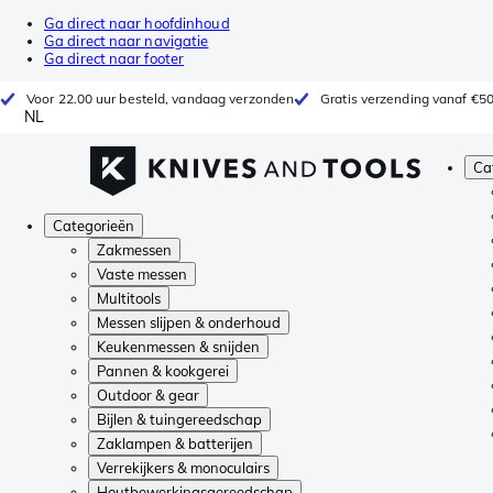
Ga direct naar hoofdinhoud
Ga direct naar navigatie
Ga direct naar footer
Voor 22.00 uur besteld, vandaag verzonden
Gratis verzending vanaf €5
NL
Ca
Categorieën
Zakmessen
Vaste messen
Multitools
Messen slijpen & onderhoud
Keukenmessen & snijden
Pannen & kookgerei
Outdoor & gear
Bijlen & tuingereedschap
Zaklampen & batterijen
Verrekijkers & monoculairs
Houtbewerkingsgereedschap