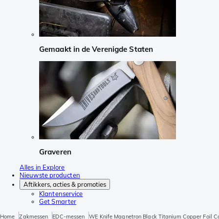
Gemaakt in de Verenigde Staten
Graveren
Alles in Explore
Nieuwste producten
Aftikkers, acties & promoties
Klantenservice
Get Smarter
Home
Zakmessen
EDC-messen
WE Knife Magnetron Black Titanium Copper Foil