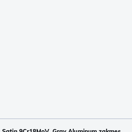
2 Satin 9Cr18MoV, Gray Aluminum zakmes