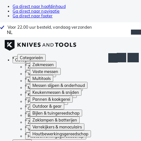
Ga direct naar hoofdinhoud
Ga direct naar navigatie
Ga direct naar footer
Voor 22.00 uur besteld, vandaag verzonden
NL
Categorieën
Categorieën
Zakmessen
Zakmessen
Vaste messen
Vaste messen
Multitools
Multitools
Messen slijpen & onderhoud
Messen slijpen & onderhoud
Keukenmessen & snijden
Keukenmessen & snijden
Pannen & kookgerei
Pannen & kookgerei
Outdoor & gear
Outdoor & gear
Bijlen & tuingereedschap
Bijlen & tuingereedschap
Zaklampen & batterijen
Zaklampen & batterijen
Verrekijkers & monoculairs
Verrekijkers & monoculairs
Houtbewerkingsgereedschap
Houtbewerkingsgereedschap