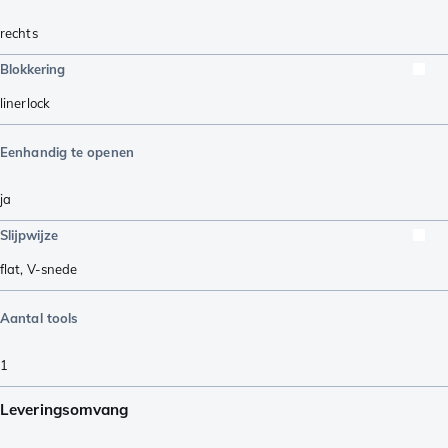
rechts
Blokkering
linerlock
Eenhandig te openen
ja
Slijpwijze
flat
,
V-snede
Aantal tools
1
Leveringsomvang