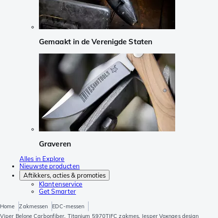
Gemaakt in de Verenigde Staten
Graveren
Alles in Explore
Nieuwste producten
Aftikkers, acties & promoties
Klantenservice
Get Smarter
Home
Zakmessen
EDC-messen
Viper Belone Carbonfiber, Titanium 5970TIFC zakmes, Jesper Voxnaes design