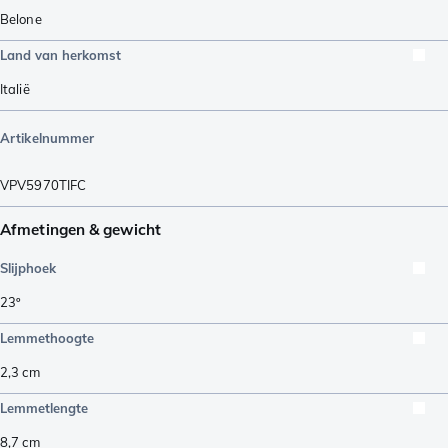
Belone
Land van herkomst
Italië
Artikelnummer
VPV5970TIFC
Afmetingen & gewicht
Slijphoek
23º
Lemmethoogte
2,3
cm
Lemmetlengte
8,7
cm