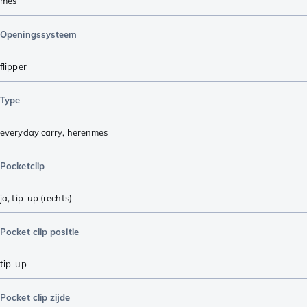
mes
Openingssysteem
flipper
Type
everyday carry
,
herenmes
Pocketclip
ja, tip-up (rechts)
Pocket clip positie
tip-up
Pocket clip zijde