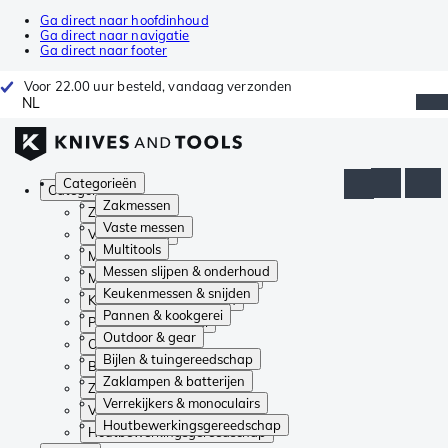
Ga direct naar hoofdinhoud
Ga direct naar navigatie
Ga direct naar footer
Voor 22.00 uur besteld, vandaag verzonden
NL
Categorieën
Categorieën
Zakmessen
Zakmessen
Vaste messen
Vaste messen
Multitools
Multitools
Messen slijpen & onderhoud
Messen slijpen & onderhoud
Keukenmessen & snijden
Keukenmessen & snijden
Pannen & kookgerei
Pannen & kookgerei
Outdoor & gear
Outdoor & gear
Bijlen & tuingereedschap
Bijlen & tuingereedschap
Zaklampen & batterijen
Zaklampen & batterijen
Verrekijkers & monoculairs
Verrekijkers & monoculairs
Houtbewerkingsgereedschap
Houtbewerkingsgereedschap