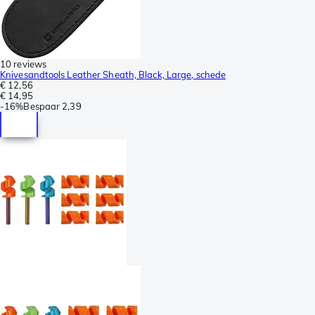
10 reviews
Knivesandtools Leather Sheath, Black, Large, schede
€ 12,56
€ 14,95
-
16%
Bespaar
2,39