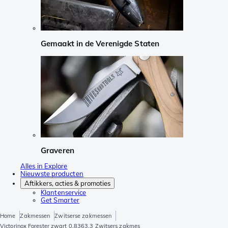
Gemaakt in de Verenigde Staten
Graveren
Alles in Explore
Nieuwste producten
Aftikkers, acties & promoties
Klantenservice
Get Smarter
Home
Zakmessen
Zwitserse zakmessen
Victorinox Forester zwart 0.8363.3 Zwitsers zakmes