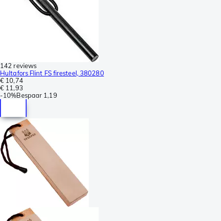
142 reviews
Hultafors Flint FS firesteel, 380280
€ 10,74
€ 11,93
-
10%
Bespaar
1,19