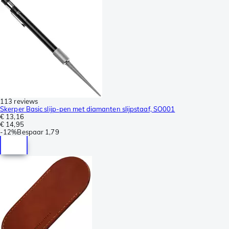
113 reviews
Skerper Basic slijp-pen met diamanten slijpstaaf, SO001
€ 13,16
€ 14,95
-
12%
Bespaar
1,79