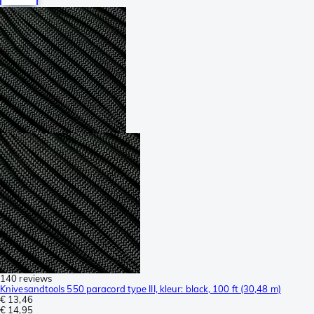
140 reviews
Knivesandtools 550 paracord type III, kleur: black, 100 ft (30,48 m)
€ 13,46
€ 14,95