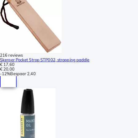
216 reviews
Skerper Pocket Strop STP002, stropping paddle
€ 17,60
€ 20,00
-
12%
Bespaar
2,40