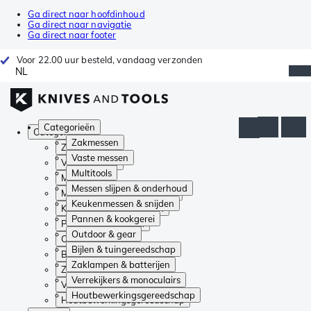
Ga direct naar hoofdinhoud
Ga direct naar navigatie
Ga direct naar footer
Voor 22.00 uur besteld, vandaag verzonden
NL
Categorieën
Categorieën
Zakmessen
Zakmessen
Vaste messen
Vaste messen
Multitools
Multitools
Messen slijpen & onderhoud
Messen slijpen & onderhoud
Keukenmessen & snijden
Keukenmessen & snijden
Pannen & kookgerei
Pannen & kookgerei
Outdoor & gear
Outdoor & gear
Bijlen & tuingereedschap
Bijlen & tuingereedschap
Zaklampen & batterijen
Zaklampen & batterijen
Verrekijkers & monoculairs
Verrekijkers & monoculairs
Houtbewerkingsgereedschap
Houtbewerkingsgereedschap