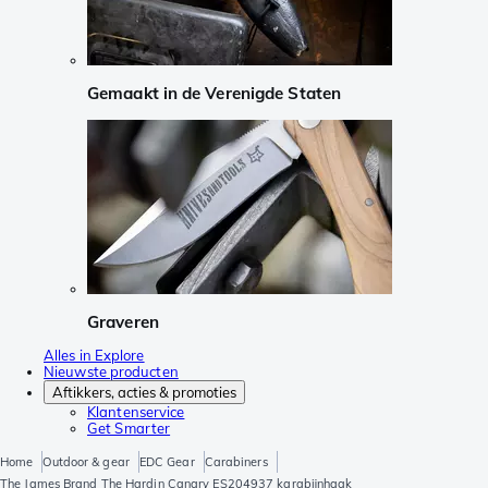
Gemaakt in de Verenigde Staten
Graveren
Alles in Explore
Nieuwste producten
Aftikkers, acties & promoties
Klantenservice
Get Smarter
Home
Outdoor & gear
EDC Gear
Carabiners
The James Brand The Hardin Canary ES204937 karabijnhaak