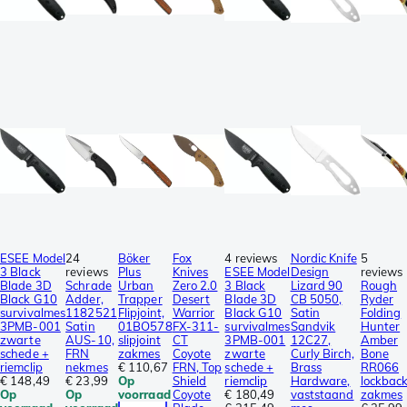
ESEE Model
24
Böker
Fox
4 reviews
Nordic Knife
5
3 Black
reviews
Plus
Knives
ESEE Model
Design
reviews
Blade 3D
Schrade
Urban
Zero 2.0
3 Black
Lizard 90
Rough
Black G10
Adder,
Trapper
Desert
Blade 3D
CB 5050,
Ryder
survivalmes
1182521
Flipjoint,
Warrior
Black G10
Satin
Folding
3PMB-001
Satin
01BO578
FX-311-
survivalmes
Sandvik
Hunter
zwarte
AUS-10,
slipjoint
CT
3PMB-001
12C27,
Amber
schede +
FRN
zakmes
Coyote
zwarte
Curly Birch,
Bone
riemclip
nekmes
€ 110,67
FRN, Top
schede +
Brass
RR066
€ 148,49
€ 23,99
Op
Shield
riemclip
Hardware,
lockbac
Op
Op
voorraad
Coyote
€ 180,49
vaststaand
zakmes