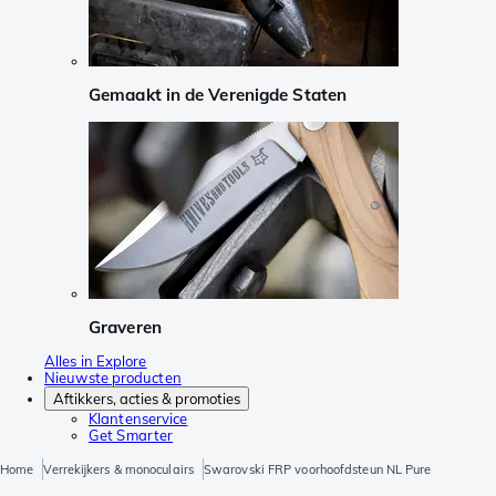
Gemaakt in de Verenigde Staten
Graveren
Alles in Explore
Nieuwste producten
Aftikkers, acties & promoties
Klantenservice
Get Smarter
Home
Verrekijkers & monoculairs
Swarovski FRP voorhoofdsteun NL Pure