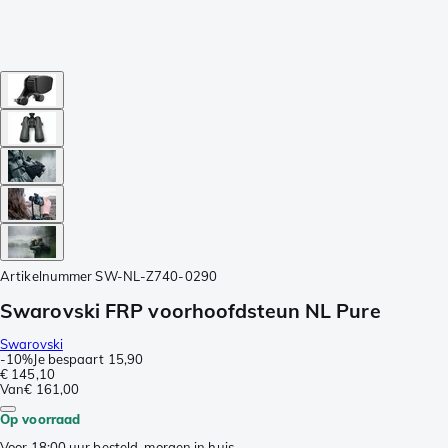
Artikelnummer
SW-NL-Z740-0290
Swarovski FRP voorhoofdsteun NL Pure
Swarovski
-
10%
Je bespaart
15,90
€ 145,10
Van
€ 161,00
Op voorraad
Voor 18:00 uur besteld, morgen in huis