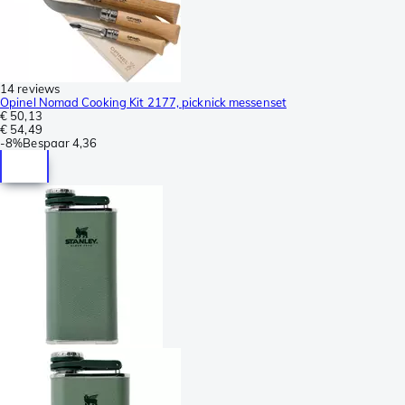
14 reviews
Opinel Nomad Cooking Kit 2177, picknick messenset
€ 50,13
€ 54,49
-
8%
Bespaar
4,36