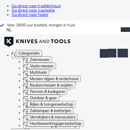
Ga direct naar hoofdinhoud
Ga direct naar navigatie
Ga direct naar footer
Voor 18:00 uur besteld, morgen in huis
NL
Categorieën
Categorieën
Zakmessen
Zakmessen
Vaste messen
Vaste messen
Multitools
Multitools
Messen slijpen & onderhoud
Messen slijpen & onderhoud
Keukenmessen & snijden
Keukenmessen & snijden
Pannen & kookgerei
Pannen & kookgerei
Outdoor & gear
Outdoor & gear
Bijlen & tuingereedschap
Bijlen & tuingereedschap
Zaklampen & batterijen
Zaklampen & batterijen
Verrekijkers & monoculairs
Verrekijkers & monoculairs
Houtbewerkingsgereedschap
Houtbewerkingsgereedschap