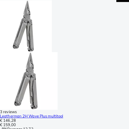
3 reviews
Leatherman 2H Wave Plus multitool
€ 146,28
€ 159,00
-
8%
Bespaar
12,72