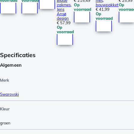
voorraad
voorraad
Blade
€ 215,49
mes,
€ 25,99
zakmes,
Op
bouwpakket
Op
Jens
voorraad
€ 41,99
voorraa
Ansø
Op
design
voorraad
€ 57,99
Op
voorraad
Specificaties
Algemeen
Merk
Swarovski
Kleur
groen