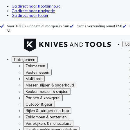
Ga direct naar hoofdinhoud
Ga direct naar navigatie
Ga direct naar footer
Voor 18:00 uur besteld, morgen in huis
Gratis verzending vanaf €50
NL
Ca
Categorieën
Zakmessen
Vaste messen
Multitools
Messen slijpen & onderhoud
Keukenmessen & snijden
Pannen & kookgerei
Outdoor & gear
Bijlen & tuingereedschap
Zaklampen & batterijen
Verrekijkers & monoculairs
Houtbewerkingsgereedschap