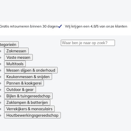
Gratis retourneren binnen 30 dagen
Wij krijgen een 4,8/5 van onze klanten
tegorieën
Zakmessen
Vaste messen
Multitools
Messen slijpen & onderhoud
Keukenmessen & snijden
Pannen & kookgerei
Outdoor & gear
Bijlen & tuingereedschap
Zaklampen & batterijen
Verrekijkers & monoculairs
Houtbewerkingsgereedschap