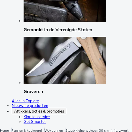
Gemaakt in de Verenigde Staten
Graveren
Alles in Explore
Nieuwste producten
Aftikkers, acties & promoties
Klantenservice
Get Smarter
Home
Pannen & kookgerei
Wokpannen
Staub kleine wokpan 30 cm, 4,4L, zwart