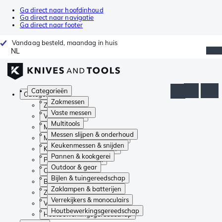
Ga direct naar hoofdinhoud
Ga direct naar navigatie
Ga direct naar footer
Vandaag besteld, maandag in huis
NL
Categorieën
Categorieën
Zakmessen
Zakmessen
Vaste messen
Vaste messen
Multitools
Multitools
Messen slijpen & onderhoud
Messen slijpen & onderhoud
Keukenmessen & snijden
Keukenmessen & snijden
Pannen & kookgerei
Pannen & kookgerei
Outdoor & gear
Outdoor & gear
Bijlen & tuingereedschap
Bijlen & tuingereedschap
Zaklampen & batterijen
Zaklampen & batterijen
Verrekijkers & monoculairs
Verrekijkers & monoculairs
Houtbewerkingsgereedschap
Houtbewerkingsgereedschap