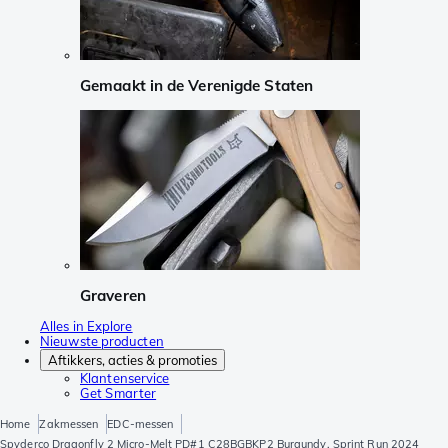
Gemaakt in de Verenigde Staten
Graveren
Alles in Explore
Nieuwste producten
Aftikkers, acties & promoties
Klantenservice
Get Smarter
Home
Zakmessen
EDC-messen
Spyderco Dragonfly 2 Micro-Melt PD#1 C28BGBKP2 Burgundy, Sprint Run 2024