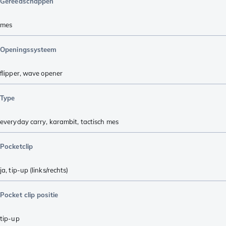
Gereedschappen
mes
Openingssysteem
flipper
,
wave opener
Type
everyday carry
,
karambit
,
tactisch mes
Pocketclip
ja, tip-up (links/rechts)
Pocket clip positie
tip-up