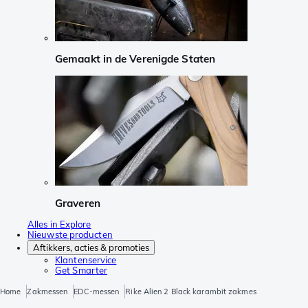
Gemaakt in de Verenigde Staten
Graveren
Alles in Explore
Nieuwste producten
Aftikkers, acties & promoties
Klantenservice
Get Smarter
Home
Zakmessen
EDC-messen
Rike Alien 2 Black karambit zakmes