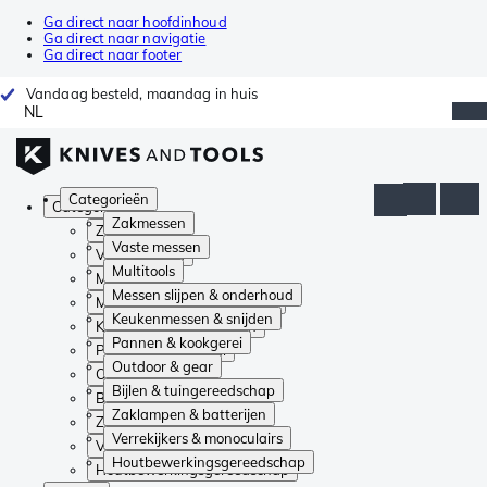
Ga direct naar hoofdinhoud
Ga direct naar navigatie
Ga direct naar footer
Vandaag besteld, maandag in huis
NL
Categorieën
Categorieën
Zakmessen
Zakmessen
Vaste messen
Vaste messen
Multitools
Multitools
Messen slijpen & onderhoud
Messen slijpen & onderhoud
Keukenmessen & snijden
Keukenmessen & snijden
Pannen & kookgerei
Pannen & kookgerei
Outdoor & gear
Outdoor & gear
Bijlen & tuingereedschap
Bijlen & tuingereedschap
Zaklampen & batterijen
Zaklampen & batterijen
Verrekijkers & monoculairs
Verrekijkers & monoculairs
Houtbewerkingsgereedschap
Houtbewerkingsgereedschap