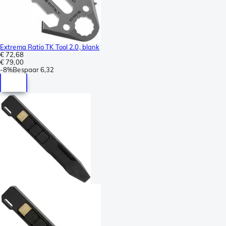
Extrema Ratio TK Tool 2.0, blank
€ 72,68
€ 79,00
-
8%
Bespaar
6,32