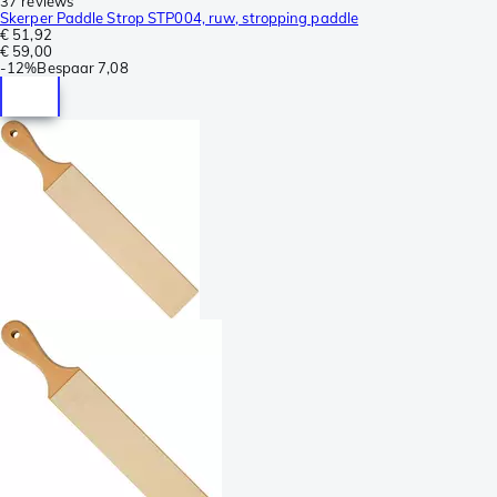
37 reviews
Skerper Paddle Strop STP004, ruw, stropping paddle
€ 51,92
€ 59,00
-
12%
Bespaar
7,08