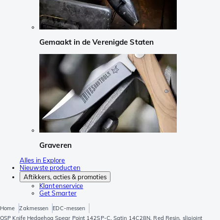
Gemaakt in de Verenigde Staten
Graveren
Alles in Explore
Nieuwste producten
Aftikkers, acties & promoties
Klantenservice
Get Smarter
Home
Zakmessen
EDC-messen
QSP Knife Hedgehog Spear Point 142SP-C, Satin 14C28N, Red Resin, slipjoint