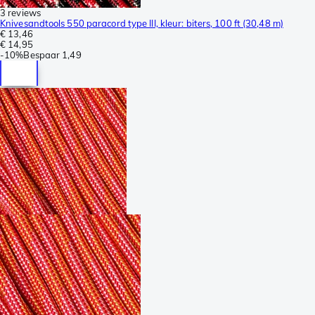
3 reviews
Knivesandtools 550 paracord type III, kleur: biters, 100 ft (30,48 m)
€ 13,46
€ 14,95
-
10%
Bespaar
1,49