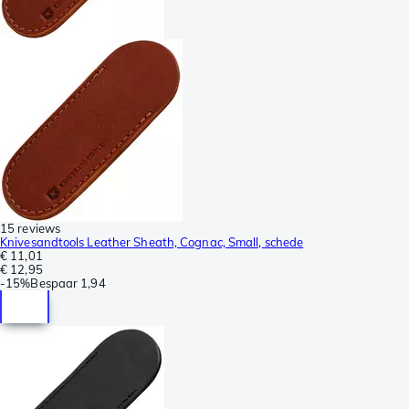
15 reviews
Knivesandtools Leather Sheath, Cognac, Small, schede
€ 11,01
€ 12,95
-
15%
Bespaar
1,94