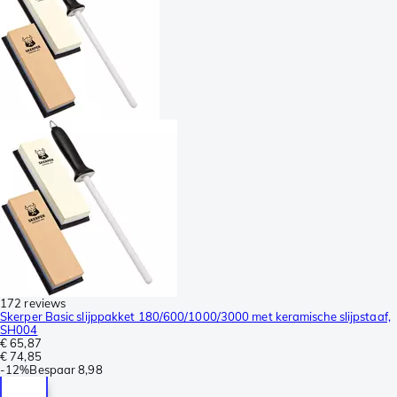
172 reviews
Skerper Basic slijppakket 180/600/1000/3000 met keramische slijpstaaf,
SH004
€ 65,87
€ 74,85
-
12%
Bespaar
8,98