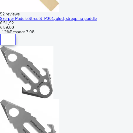
52 reviews
Skerper Paddle Strop STP001, glad, stropping paddle
€ 51,92
€ 59,00
-
12%
Bespaar
7,08