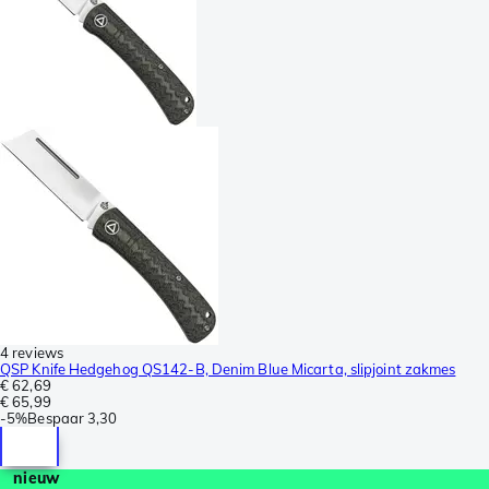
4 reviews
QSP Knife Hedgehog QS142-B, Denim Blue Micarta, slipjoint zakmes
€ 62,69
€ 65,99
-
5%
Bespaar
3,30
nieuw