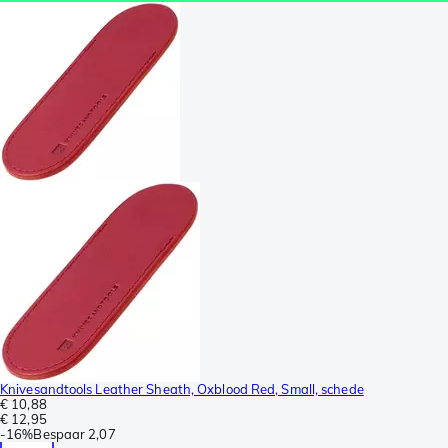
Knivesandtools Leather Sheath, Oxblood Red, Small, schede
€ 10,88
€ 12,95
-
16%
Bespaar
2,07