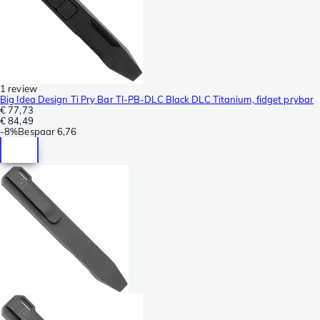
1 review
Big Idea Design Ti Pry Bar TI-PB-DLC Black DLC Titanium, fidget prybar
€ 77,73
€ 84,49
-
8%
Bespaar
6,76