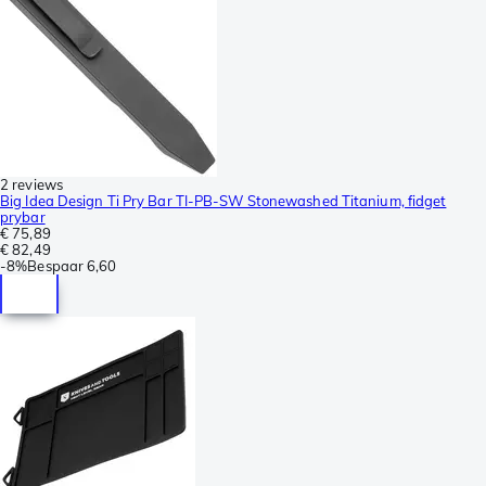
2 reviews
Big Idea Design Ti Pry Bar TI-PB-SW Stonewashed Titanium, fidget
prybar
€ 75,89
€ 82,49
-
8%
Bespaar
6,60