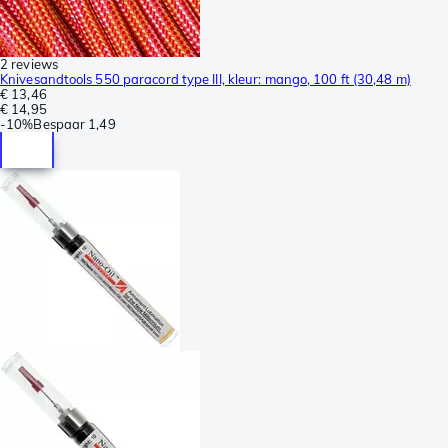
2 reviews
Knivesandtools 550 paracord type III, kleur: mango, 100 ft (30,48 m)
€ 13,46
€ 14,95
-
10%
Bespaar
1,49