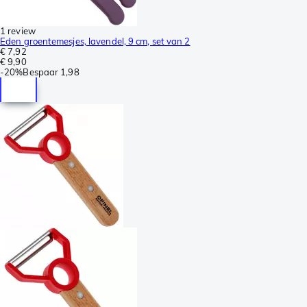
1 review
Eden groentemesjes, lavendel, 9 cm, set van 2
€ 7,92
€ 9,90
-
20%
Bespaar
1,98