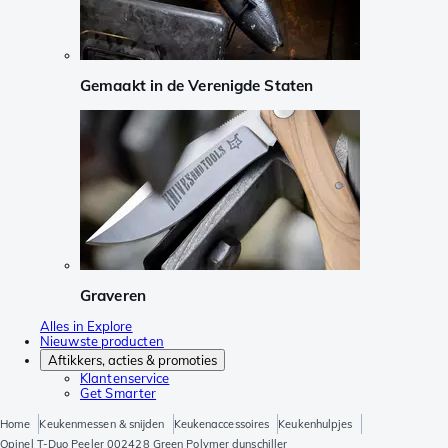
Gemaakt in de Verenigde Staten
Graveren
Alles in Explore
Nieuwste producten
Aftikkers, acties & promoties
Klantenservice
Get Smarter
Home
Keukenmessen & snijden
Keukenaccessoires
Keukenhulpjes
Opinel T-Duo Peeler 002428 Green Polymer dunschiller