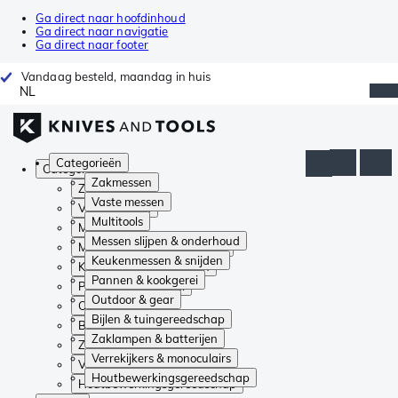
Ga direct naar hoofdinhoud
Ga direct naar navigatie
Ga direct naar footer
Vandaag besteld, maandag in huis
NL
Categorieën
Categorieën
Zakmessen
Zakmessen
Vaste messen
Vaste messen
Multitools
Multitools
Messen slijpen & onderhoud
Messen slijpen & onderhoud
Keukenmessen & snijden
Keukenmessen & snijden
Pannen & kookgerei
Pannen & kookgerei
Outdoor & gear
Outdoor & gear
Bijlen & tuingereedschap
Bijlen & tuingereedschap
Zaklampen & batterijen
Zaklampen & batterijen
Verrekijkers & monoculairs
Verrekijkers & monoculairs
Houtbewerkingsgereedschap
Houtbewerkingsgereedschap