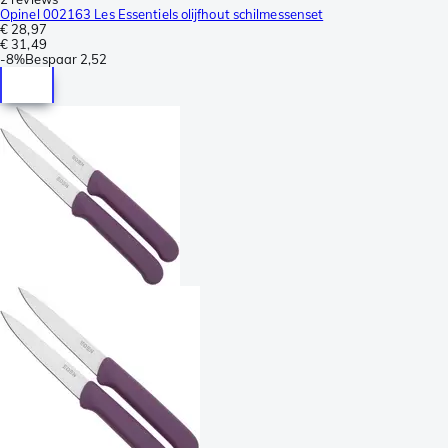
Opinel 002163 Les Essentiels olijfhout schilmessenset
€ 28,97
€ 31,49
-
8%
Bespaar
2,52