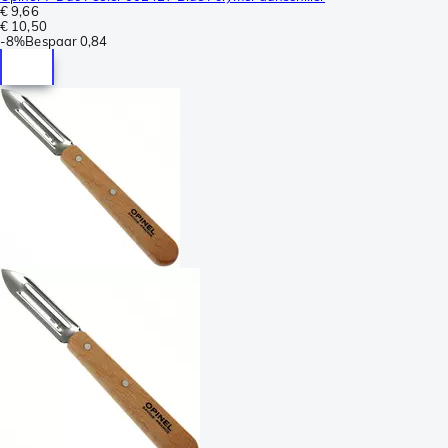
€ 9,66
€ 10,50
-
8%
Bespaar
0,84