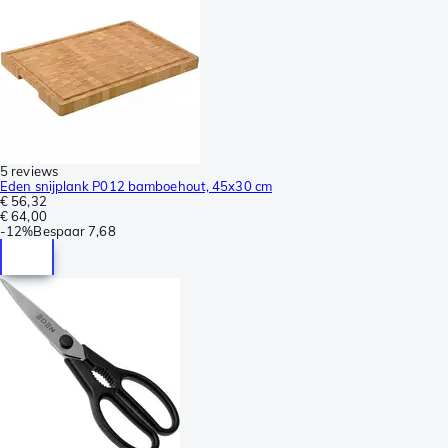
5 reviews
Eden snijplank P012 bamboehout, 45x30 cm
€ 56,32
€ 64,00
-
12%
Bespaar
7,68