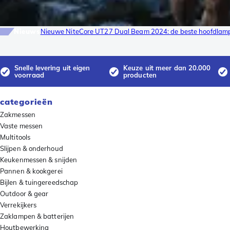
Nieuws
Nieuwe NiteCore UT27 Dual Beam 2024: de beste hoofdlampen
Snelle levering uit eigen
Keuze uit meer dan 20.000
voorraad
producten
categorieën
Zakmessen
Vaste messen
Multitools
Slijpen & onderhoud
Keukenmessen & snijden
Pannen & kookgerei
Bijlen & tuingereedschap
Outdoor & gear
Verrekijkers
Zaklampen & batterijen
Houtbewerking