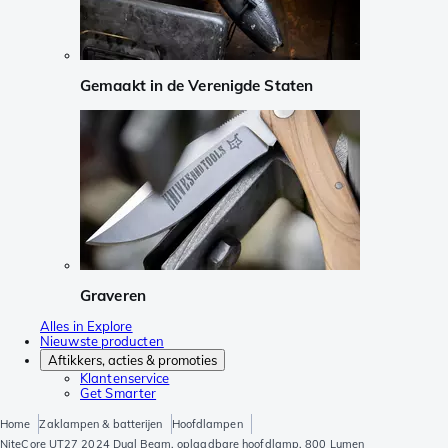
Gemaakt in de Verenigde Staten
Graveren
Alles in Explore
Nieuwste producten
Aftikkers, acties & promoties
Klantenservice
Get Smarter
Home
Zaklampen & batterijen
Hoofdlampen
NiteCore UT27 2024 Dual Beam, oplaadbare hoofdlamp, 800 Lumen