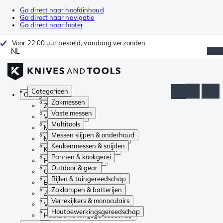
Ga direct naar hoofdinhoud
Ga direct naar navigatie
Ga direct naar footer
Voor 22.00 uur besteld, vandaag verzonden
NL
Categorieën
Categorieën
Zakmessen
Zakmessen
Vaste messen
Vaste messen
Multitools
Multitools
Messen slijpen & onderhoud
Messen slijpen & onderhoud
Keukenmessen & snijden
Keukenmessen & snijden
Pannen & kookgerei
Pannen & kookgerei
Outdoor & gear
Outdoor & gear
Bijlen & tuingereedschap
Bijlen & tuingereedschap
Zaklampen & batterijen
Zaklampen & batterijen
Verrekijkers & monoculairs
Verrekijkers & monoculairs
Houtbewerkingsgereedschap
Houtbewerkingsgereedschap