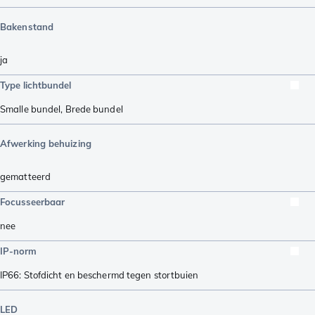
Bakenstand
ja
Type lichtbundel
Smalle bundel
,
Brede bundel
Afwerking behuizing
gematteerd
Focusseerbaar
nee
IP-norm
IP66: Stofdicht en beschermd tegen stortbuien
LED