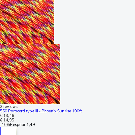
2 reviews
550 Paracord type III - Phoenix Sunrise 100ft
€ 13,46
€ 14,95
-
10%
Bespaar
1,49