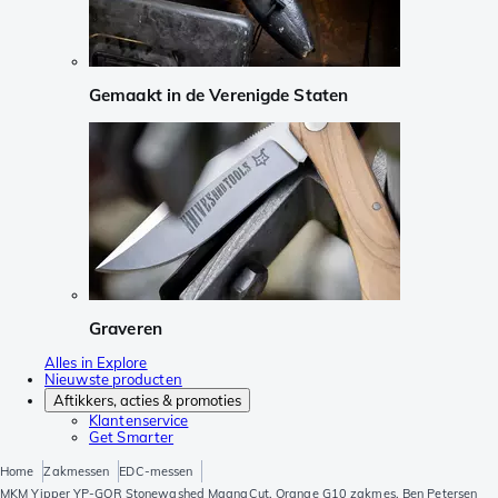
Gemaakt in de Verenigde Staten
Graveren
Alles in Explore
Nieuwste producten
Aftikkers, acties & promoties
Klantenservice
Get Smarter
Home
Zakmessen
EDC-messen
MKM Yipper YP-GOR Stonewashed MagnaCut, Orange G10 zakmes, Ben Petersen