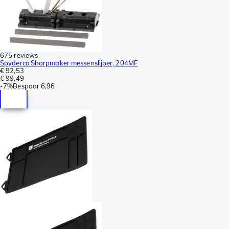
675 reviews
Spyderco Sharpmaker messenslijper, 204MF
€ 92,53
€ 99,49
-
7%
Bespaar
6,96