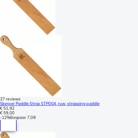
37 reviews
Skerper Paddle Strop STP004, ruw, stropping paddle
€ 51,92
€ 59,00
-
12%
Bespaar
7,08