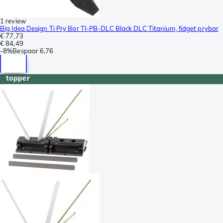
1 review
Big Idea Design Ti Pry Bar TI-PB-DLC Black DLC Titanium, fidget prybar
€ 77,73
€ 84,49
-
8%
Bespaar
6,76
topper