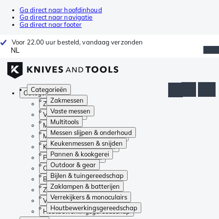
Ga direct naar hoofdinhoud
Ga direct naar navigatie
Ga direct naar footer
Voor 22.00 uur besteld, vandaag verzonden
NL
Categorieën
Categorieën
Zakmessen
Zakmessen
Vaste messen
Vaste messen
Multitools
Multitools
Messen slijpen & onderhoud
Messen slijpen & onderhoud
Keukenmessen & snijden
Keukenmessen & snijden
Pannen & kookgerei
Pannen & kookgerei
Outdoor & gear
Outdoor & gear
Bijlen & tuingereedschap
Bijlen & tuingereedschap
Zaklampen & batterijen
Zaklampen & batterijen
Verrekijkers & monoculairs
Verrekijkers & monoculairs
Houtbewerkingsgereedschap
Houtbewerkingsgereedschap