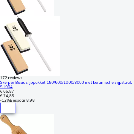
172 reviews
Skerper Basic slijppakket 180/600/1000/3000 met keramische slijpstaaf,
SH004
€ 65,87
€ 74,85
-
12%
Bespaar
8,98