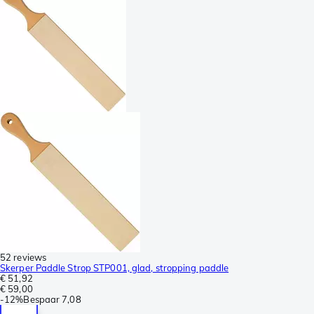
52 reviews
Skerper Paddle Strop STP001, glad, stropping paddle
€ 51,92
€ 59,00
-
12%
Bespaar
7,08