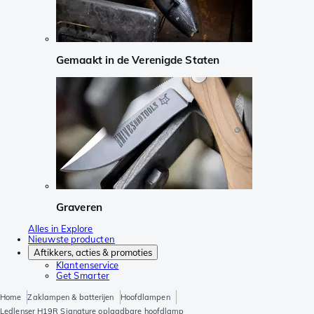
Gemaakt in de Verenigde Staten
Graveren
Alles in Explore
Nieuwste producten
Aftikkers, acties & promoties
Klantenservice
Get Smarter
Home
Zaklampen & batterijen
Hoofdlampen
Ledlenser H19R Signature oplaadbare hoofdlamp