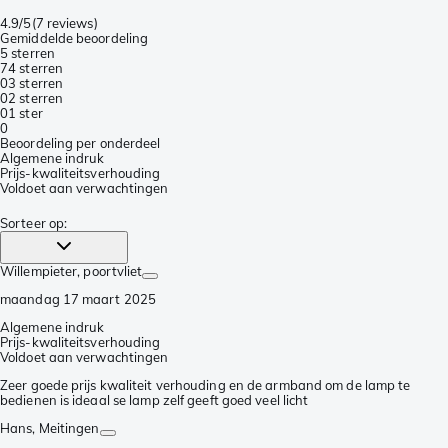
4.9/5
(
7 reviews
)
Gemiddelde beoordeling
5 sterren
7
4 sterren
0
3 sterren
0
2 sterren
0
1 ster
0
Beoordeling per onderdeel
Algemene indruk
Prijs-kwaliteitsverhouding
Voldoet aan verwachtingen
Sorteer op
:
Willempieter
, poortvliet
maandag 17 maart 2025
Algemene indruk
Prijs-kwaliteitsverhouding
Voldoet aan verwachtingen
Zeer goede prijs kwaliteit verhouding en de armband om de lamp te
bedienen is ideaal se lamp zelf geeft goed veel licht
Hans
, Meitingen