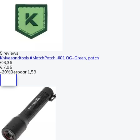
5 reviews
Knivesandtools #MatchPatch, #01 OG-Green, patch
€ 6,36
€ 7,95
-
20%
Bespaar
1,59