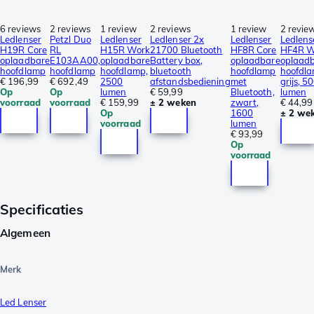
6 reviews
2 reviews
1 review
2 reviews
1 review
2 revie
Ledlenser
Petzl Duo
Ledlenser
Ledlenser 2x
Ledlenser
Ledlens
H19R Core
RL
H15R Work
21700 Bluetooth
HF8R Core
HF4R W
oplaadbare
E103AA00,
oplaadbare
Battery box,
oplaadbare
oplaad
hoofdlamp
hoofdlamp
hoofdlamp,
bluetooth
hoofdlamp
hoofdla
€ 196,99
€ 692,49
2500
afstandsbediening
met
grijs, 5
Op
Op
lumen
€ 59,99
Bluetooth,
lumen
voorraad
voorraad
€ 159,99
± 2 weken
zwart,
€ 44,99
Op
1600
± 2 we
voorraad
lumen
€ 93,99
Op
voorraad
Specificaties
Algemeen
Merk
Led Lenser