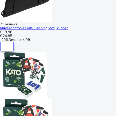
21 reviews
Knivesandtools Knife Cleaning Mat,, rubber
€ 19,96
€ 24,95
-
20%
Bespaar
4,99