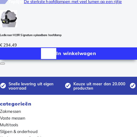
Toplijst
De sterkste hoofdlampen met veel lumen op een rijtje
Ledlenser H19R Signature oplaadbare hoofdlamp
€ 294,49
In winkelwagen
Snelle levering uit eigen
Keuze uit meer dan 20.000
voorraad
producten
categorieën
Zakmessen
Vaste messen
Multitools
Slijpen & onderhoud