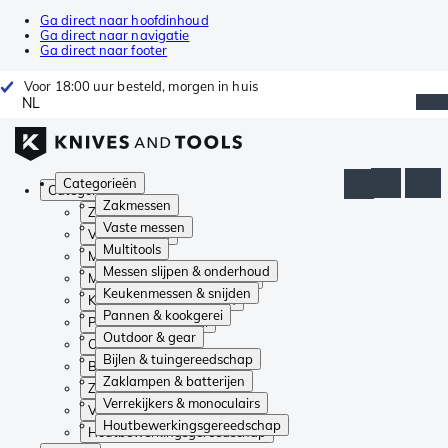
Ga direct naar hoofdinhoud
Ga direct naar navigatie
Ga direct naar footer
Voor 18:00 uur besteld, morgen in huis
NL
Categorieën
Categorieën
Zakmessen
Zakmessen
Vaste messen
Vaste messen
Multitools
Multitools
Messen slijpen & onderhoud
Messen slijpen & onderhoud
Keukenmessen & snijden
Keukenmessen & snijden
Pannen & kookgerei
Pannen & kookgerei
Outdoor & gear
Outdoor & gear
Bijlen & tuingereedschap
Bijlen & tuingereedschap
Zaklampen & batterijen
Zaklampen & batterijen
Verrekijkers & monoculairs
Verrekijkers & monoculairs
Houtbewerkingsgereedschap
Houtbewerkingsgereedschap