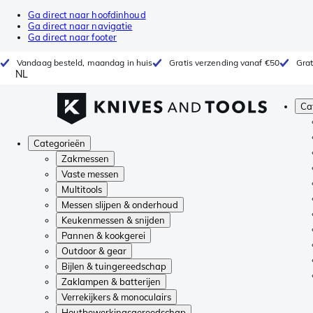
Ga direct naar hoofdinhoud
Ga direct naar navigatie
Ga direct naar footer
Vandaag besteld, maandag in huis
Gratis verzending vanaf €50
Grat
NL
Ca
Categorieën
Zakmessen
Vaste messen
Multitools
Messen slijpen & onderhoud
Keukenmessen & snijden
Pannen & kookgerei
Outdoor & gear
Bijlen & tuingereedschap
Zaklampen & batterijen
Verrekijkers & monoculairs
Houtbewerkingsgereedschap