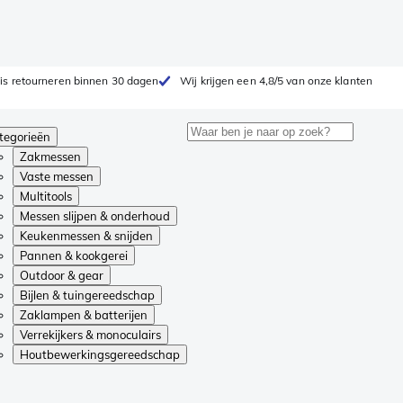
is retourneren binnen 30 dagen
Wij krijgen een 4,8/5 van onze klanten
tegorieën
Zakmessen
Vaste messen
Multitools
Messen slijpen & onderhoud
Keukenmessen & snijden
Pannen & kookgerei
Outdoor & gear
Bijlen & tuingereedschap
Zaklampen & batterijen
Verrekijkers & monoculairs
Houtbewerkingsgereedschap