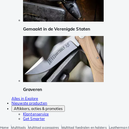
Gemaakt in de Verenigde Staten
Graveren
Alles in Explore
Nieuwste producten
Aftikkers, acties & promoties
Klantenservice
Get Smarter
Home
Multitools
Multitool accessoires
Multitool foedralen en holsters
Leatherman 8