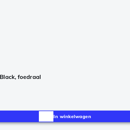
lack, foedraal
In winkelwagen