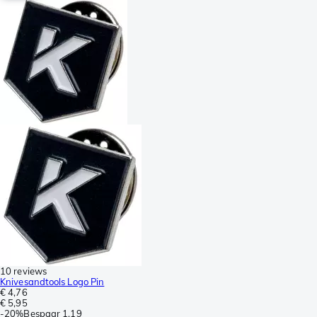
10 reviews
Knivesandtools Logo Pin
€ 4,76
€ 5,95
-
20%
Bespaar
1,19