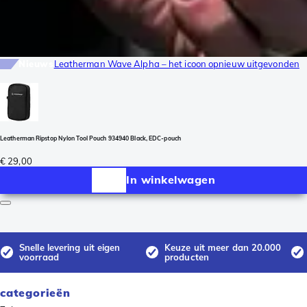
Nieuws
Leatherman Wave Alpha – het icoon opnieuw uitgevonden
Leatherman Ripstop Nylon Tool Pouch 934940 Black, EDC-pouch
€ 29,00
In winkelwagen
Snelle levering uit eigen
Keuze uit meer dan 20.000
voorraad
producten
categorieën