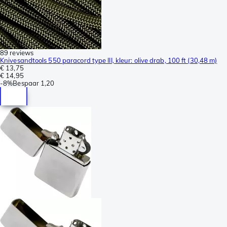
89 reviews
Knivesandtools 550 paracord type III, kleur: olive drab, 100 ft (30,48 m)
€ 13,75
€ 14,95
-
8%
Bespaar
1,20