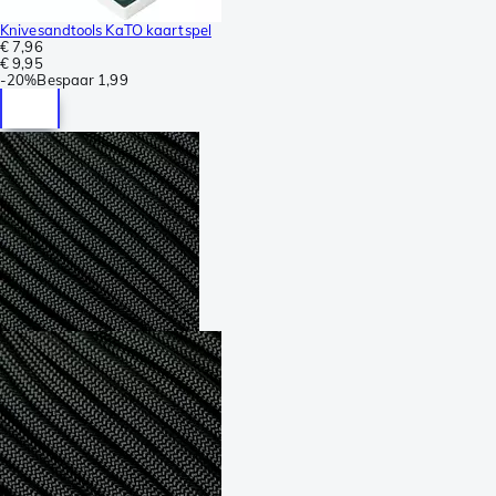
Knivesandtools KaTO kaartspel
€ 7,96
€ 9,95
-
20%
Bespaar
1,99