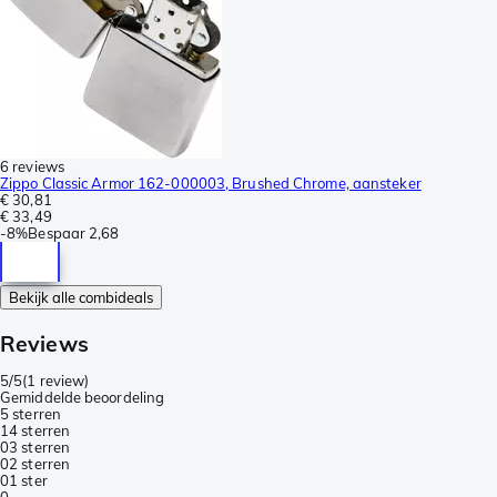
6 reviews
Zippo Classic Armor 162-000003, Brushed Chrome, aansteker
€ 30,81
€ 33,49
-
8%
Bespaar
2,68
Bekijk alle combideals
Reviews
5/5
(
1 review
)
Gemiddelde beoordeling
5 sterren
1
4 sterren
0
3 sterren
0
2 sterren
0
1 ster