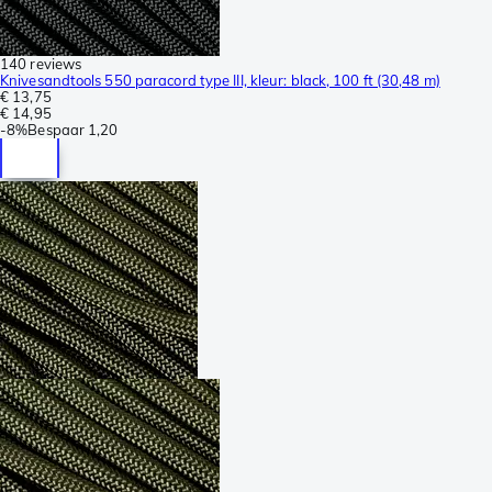
140 reviews
Knivesandtools 550 paracord type III, kleur: black, 100 ft (30,48 m)
€ 13,75
€ 14,95
-
8%
Bespaar
1,20