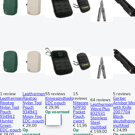
1 review
Leatherman
55 reviews
15
5 reviews
Leatherman
Ripstop
Knivesandtools
reviews
Gerber
64 reviews
Ripstop
Nylon Tool
EDC pouch
Nitecore
Armbar Min
Leatherman
Nylon Tool
Pouch
€ 29,95
NPP30
with Knife
Wave Plus
Pouch
934941
Op voorraad
Pocket
2007704
832531
934942
Mossy Fog,
Pouch,
Black,
Stainless
Hunter
EDC-pouch
zwart
sleutelhang
Steel,
Green,
€ 29,00
€ 11,95
multitool
multitool
EDC-pouch
Op
Op
€ 24,99
€ 159,00
€ 29,00
voorraad
voorraad
Op voorra