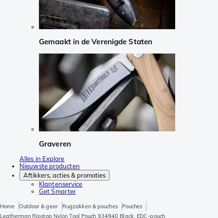
Gemaakt in de Verenigde Staten
Graveren
Alles in Explore
Nieuwste producten
Aftikkers, acties & promoties
Klantenservice
Get Smarter
Home
Outdoor & gear
Rugzakken & pouches
Pouches
Leatherman Ripstop Nylon Tool Pouch 934940 Black, EDC-pouch