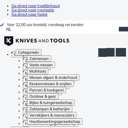
Ga direct naar hoofdinhoud
Ga direct naar navigatie
Ga direct naar footer
Voor 22.00 uur besteld, vandaag verzonden
NL
Categorieën
Categorieën
Zakmessen
Zakmessen
Vaste messen
Vaste messen
Multitools
Multitools
Messen slijpen & onderhoud
Messen slijpen & onderhoud
Keukenmessen & snijden
Keukenmessen & snijden
Pannen & kookgerei
Pannen & kookgerei
Outdoor & gear
Outdoor & gear
Bijlen & tuingereedschap
Bijlen & tuingereedschap
Zaklampen & batterijen
Zaklampen & batterijen
Verrekijkers & monoculairs
Verrekijkers & monoculairs
Houtbewerkingsgereedschap
Houtbewerkingsgereedschap