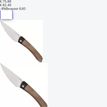
€ 75,89
€ 82,49
-
8%
Bespaar
6,60