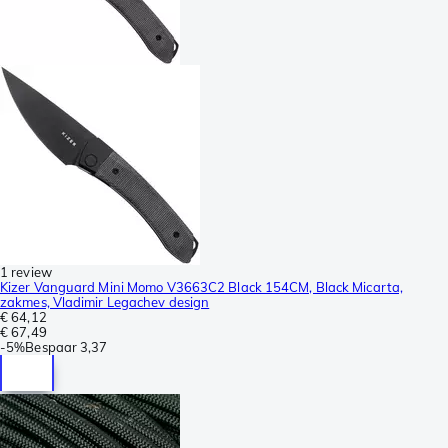
1 review
Kizer Vanguard Mini Momo V3663C2 Black 154CM, Black Micarta,
zakmes, Vladimir Legachev design
€ 64,12
€ 67,49
-
5%
Bespaar
3,37