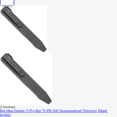
2 reviews
Big Idea Design Ti Pry Bar TI-PB-SW Stonewashed Titanium, fidget
prybar