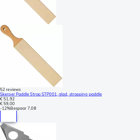
52 reviews
Skerper Paddle Strop STP001, glad, stropping paddle
€ 51,92
€ 59,00
-
12%
Bespaar
7,08