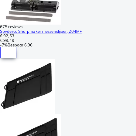
675 reviews
Spyderco Sharpmaker messenslijper, 204MF
€ 92,53
€ 99,49
-
7%
Bespaar
6,96