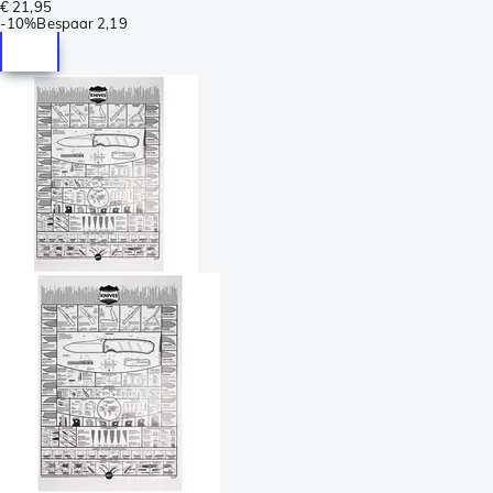
€ 21,95
-
10%
Bespaar
2,19