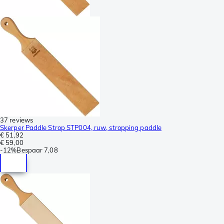
37 reviews
Skerper Paddle Strop STP004, ruw, stropping paddle
€ 51,92
€ 59,00
-
12%
Bespaar
7,08