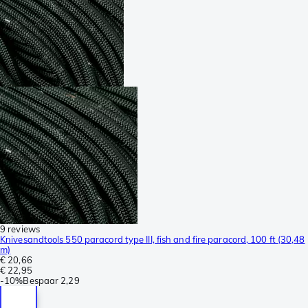
9 reviews
Knivesandtools 550 paracord type III, fish and fire paracord, 100 ft (30,48
m)
€ 20,66
€ 22,95
-
10%
Bespaar
2,29