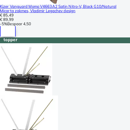
Kizer Vanguard Momo V4663A2 Satin Nitro-V, Black G10/Natural
Micarta zakmes, Vladimir Legachev design
€ 85,49
€ 89,99
-
5%
Bespaar
4,50
topper