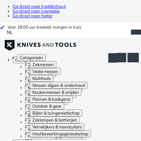
Ga direct naar hoofdinhoud
Ga direct naar navigatie
Ga direct naar footer
Voor 18:00 uur besteld, morgen in huis
NL
Categorieën
Categorieën
Zakmessen
Zakmessen
Vaste messen
Vaste messen
Multitools
Multitools
Messen slijpen & onderhoud
Messen slijpen & onderhoud
Keukenmessen & snijden
Keukenmessen & snijden
Pannen & kookgerei
Pannen & kookgerei
Outdoor & gear
Outdoor & gear
Bijlen & tuingereedschap
Bijlen & tuingereedschap
Zaklampen & batterijen
Zaklampen & batterijen
Verrekijkers & monoculairs
Verrekijkers & monoculairs
Houtbewerkingsgereedschap
Houtbewerkingsgereedschap