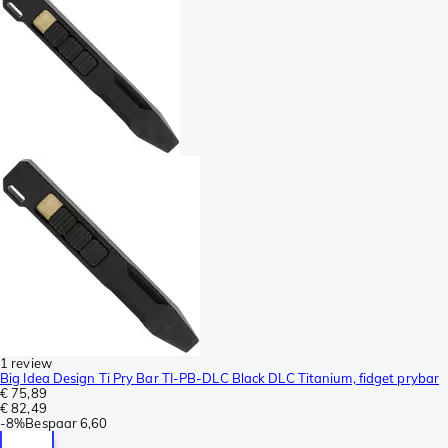
1 review
Big Idea Design Ti Pry Bar TI-PB-DLC Black DLC Titanium, fidget prybar
€ 75,89
€ 82,49
-
8%
Bespaar
6,60