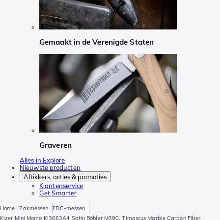
Gemaakt in de Verenigde Staten
Graveren
Alles in Explore
Nieuwste producten
Aftikkers, acties & promoties
Klantenservice
Get Smarter
Home
Zakmessen
EDC-messen
Kizer Mini Momo KI3663A4 Satin Böhler M390, Timascus Marble Carbon Fiber,