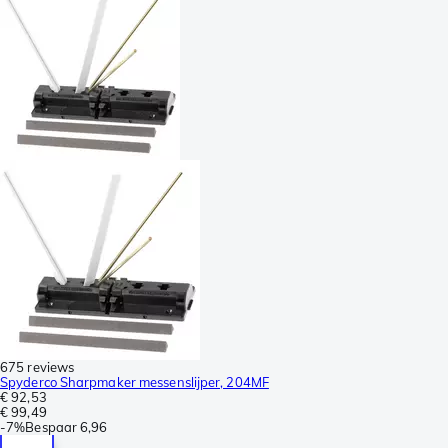
675 reviews
Spyderco Sharpmaker messenslijper, 204MF
€ 92,53
€ 99,49
-
7%
Bespaar
6,96