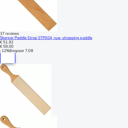
37 reviews
Skerper Paddle Strop STP004, ruw, stropping paddle
€ 51,92
€ 59,00
-
12%
Bespaar
7,08