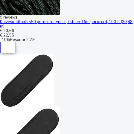
9 reviews
Knivesandtools 550 paracord type III, fish and fire paracord, 100 ft (30,48
m)
€ 20,66
€ 22,95
-
10%
Bespaar
2,29