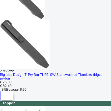
2 reviews
Big Idea Design Ti Pry Bar TI-PB-SW Stonewashed Titanium, fidget
prybar
€ 75,89
€ 82,49
-
8%
Bespaar
6,60
topper