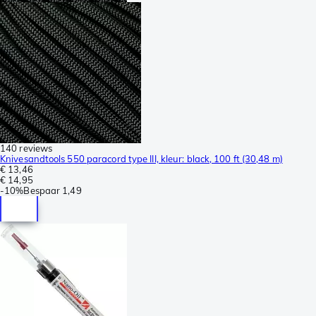
140 reviews
Knivesandtools 550 paracord type III, kleur: black, 100 ft (30,48 m)
€ 13,46
€ 14,95
-
10%
Bespaar
1,49