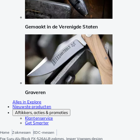
Gemaakt in de Verenigde Staten
Graveren
Alles in Explore
Nieuwste producten
Aftikkers, acties & promoties
Klantenservice
Get Smarter
Home
Zakmessen
EDC-messen
Fox Suru Alu Black FX-526ALB zakmes, Jesper Voxnaes design