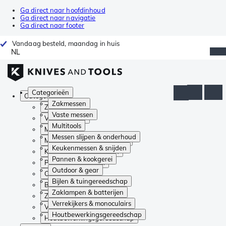
Ga direct naar hoofdinhoud
Ga direct naar navigatie
Ga direct naar footer
Vandaag besteld, maandag in huis
NL
Categorieën
Categorieën
Zakmessen
Zakmessen
Vaste messen
Vaste messen
Multitools
Multitools
Messen slijpen & onderhoud
Messen slijpen & onderhoud
Keukenmessen & snijden
Keukenmessen & snijden
Pannen & kookgerei
Pannen & kookgerei
Outdoor & gear
Outdoor & gear
Bijlen & tuingereedschap
Bijlen & tuingereedschap
Zaklampen & batterijen
Zaklampen & batterijen
Verrekijkers & monoculairs
Verrekijkers & monoculairs
Houtbewerkingsgereedschap
Houtbewerkingsgereedschap