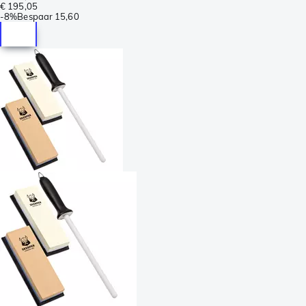
€ 195,05
-
8%
Bespaar
15,60