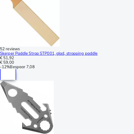
52 reviews
Skerper Paddle Strop STP001, glad, stropping paddle
€ 51,92
€ 59,00
-
12%
Bespaar
7,08