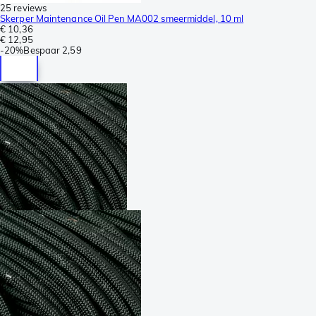
25 reviews
Skerper Maintenance Oil Pen MA002 smeermiddel, 10 ml
€ 10,36
€ 12,95
-
20%
Bespaar
2,59