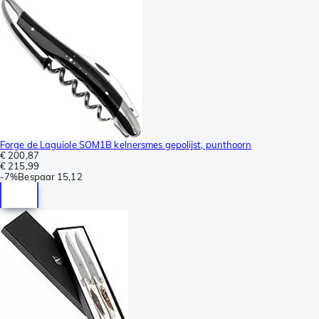
Forge de Laguiole SOM1B kelnersmes gepolijst, punthoorn
€ 200,87
€ 215,99
-
7%
Bespaar
15,12