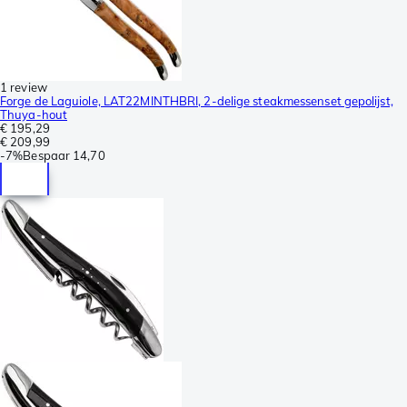
1 review
Forge de Laguiole, LAT22MINTHBRI, 2-delige steakmessenset gepolijst,
Thuya-hout
€ 195,29
€ 209,99
-
7%
Bespaar
14,70