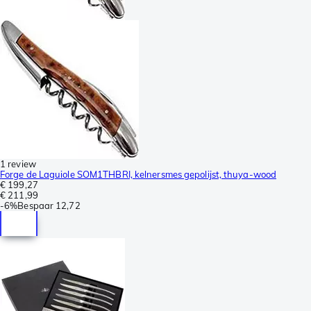
1 review
Forge de Laguiole SOM1THBRI, kelnersmes gepolijst, thuya-wood
€ 199,27
€ 211,99
-
6%
Bespaar
12,72