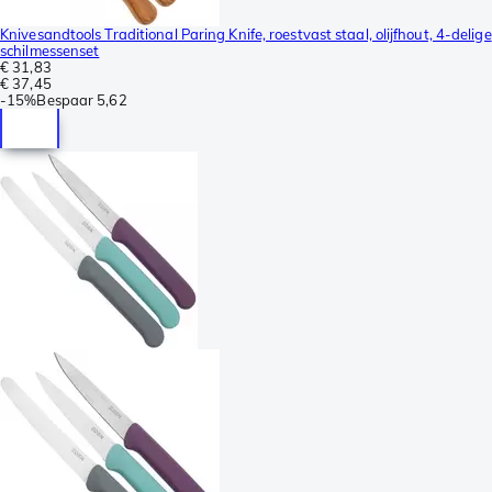
Knivesandtools Traditional Paring Knife, roestvast staal, olijfhout, 4-delige
schilmessenset
€ 31,83
€ 37,45
-
15%
Bespaar
5,62