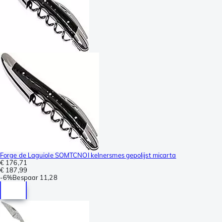
Forge de Laguiole SOMTCNOI kelnersmes gepolijst micarta
€ 176,71
€ 187,99
-
6%
Bespaar
11,28