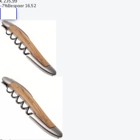
€ 235,99
-
7%
Bespaar
16,52