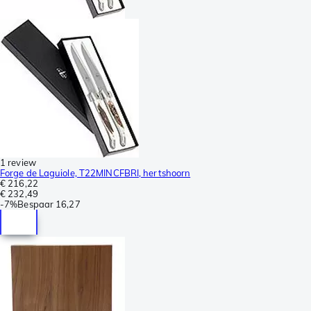
1 review
Forge de Laguiole, T22MINCFBRI, hertshoorn
€ 216,22
€ 232,49
-
7%
Bespaar
16,27