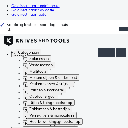
Ga direct naar hoofdinhoud
Ga direct naar navigatie
Ga direct naar footer
Vandaag besteld, maandag in huis
NL
Categorieën
Categorieën
Zakmessen
Zakmessen
Vaste messen
Vaste messen
Multitools
Multitools
Messen slijpen & onderhoud
Messen slijpen & onderhoud
Keukenmessen & snijden
Keukenmessen & snijden
Pannen & kookgerei
Pannen & kookgerei
Outdoor & gear
Outdoor & gear
Bijlen & tuingereedschap
Bijlen & tuingereedschap
Zaklampen & batterijen
Zaklampen & batterijen
Verrekijkers & monoculairs
Verrekijkers & monoculairs
Houtbewerkingsgereedschap
Houtbewerkingsgereedschap