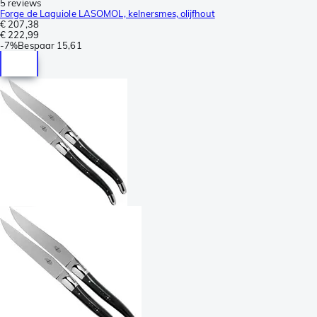
5 reviews
Forge de Laguiole LASOMOL, kelnersmes, olijfhout
€ 207,38
€ 222,99
-
7%
Bespaar
15,61