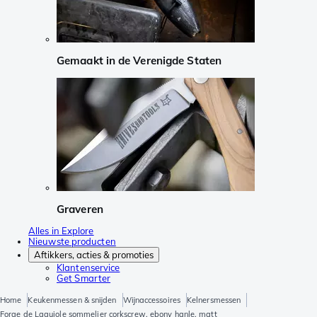
Gemaakt in de Verenigde Staten
Graveren
Alles in Explore
Nieuwste producten
Aftikkers, acties & promoties
Klantenservice
Get Smarter
Home
Keukenmessen & snijden
Wijnaccessoires
Kelnersmessen
Forge de Laguiole sommelier corkscrew, ebony hanle, matt