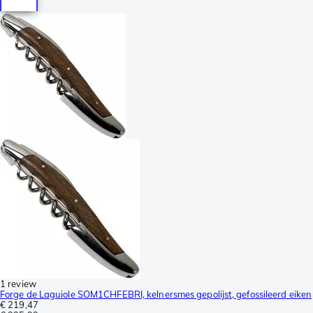
1 review
Forge de Laguiole SOM1CHFEBRI, kelnersmes gepolijst, gefossileerd eiken
€ 219,47