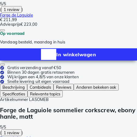
5/5
(
1 review
)
Forge de Laguiole
€ 211,99
Adviesprijs
€ 223,00
Op voorraad
Vandaag besteld, maandag in huis
In winkelwagen
Gratis verzending vanaf €50
Binnen 30 dagen gratis retourneren
Wij krijgen een 4,8/5 van onze klanten
Snelle levering uit eigen voorraad
Beschrijving
Combideals
Reviews
Anderen bekeken ook
Specificaties
Relevante topics
Artikelnummer
LASOMEB
Forge de Laguiole sommelier corkscrew, ebony
hanle, matt
5/5
(
1 review
)