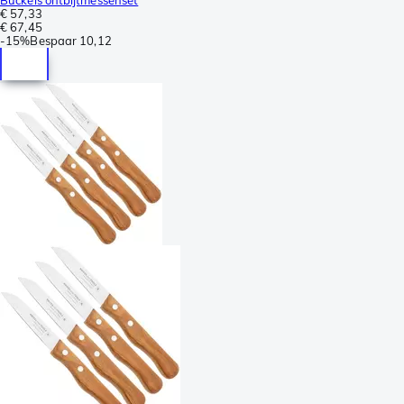
€ 57,33
€ 67,45
-
15%
Bespaar
10,12