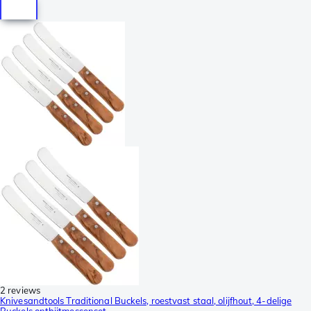
2 reviews
Knivesandtools Traditional Buckels, roestvast staal, olijfhout, 4-delige
Buckels ontbijtmessenset