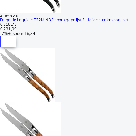
2 reviews
Forge de Laguiole T22MINBF hoorn gepolijst 2-delige steakmessenset
€ 215,75
€ 231,99
-
7%
Bespaar
16,24