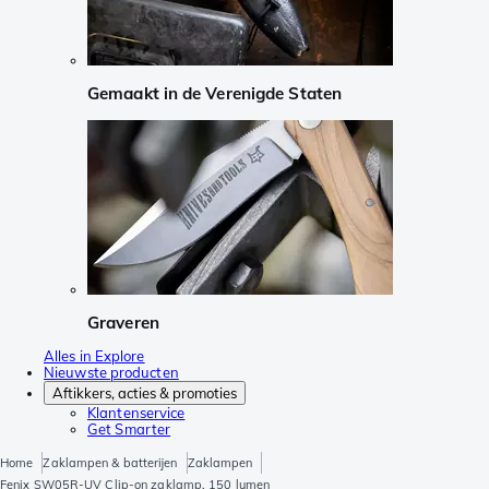
Gemaakt in de Verenigde Staten
Graveren
Alles in Explore
Nieuwste producten
Aftikkers, acties & promoties
Klantenservice
Get Smarter
Home
Zaklampen & batterijen
Zaklampen
Fenix SW05R-UV Clip-on zaklamp, 150 lumen