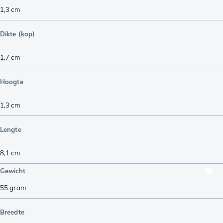
1,3
cm
Dikte (kop)
1,7
cm
Hoogte
1,3
cm
Lengte
8,1
cm
Gewicht
55
gram
Breedte