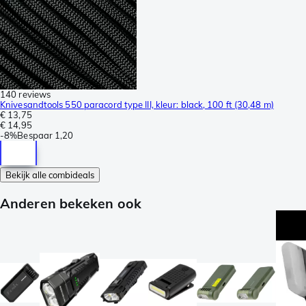
140 reviews
Knivesandtools 550 paracord type III, kleur: black, 100 ft (30,48 m)
€ 13,75
€ 14,95
-
8%
Bespaar
1,20
Bekijk alle combideals
Anderen bekeken ook