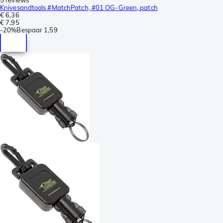
Knivesandtools #MatchPatch, #01 OG-Green, patch
€ 6,36
€ 7,95
-
20%
Bespaar
1,59