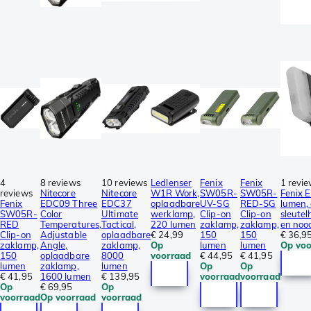
4
8 reviews
10 reviews
Ledlenser
Fenix
Fenix
1 revi
reviews
Nitecore
Nitecore
W1R Work,
SW05R-
SW05R-
Fenix 
Fenix
EDC09 Three
EDC37
oplaadbare
UV-SG
RED-SG
lumen,
SW05R-
Color
Ultimate
werklamp,
Clip-on
Clip-on
sleute
RED
Temperatures,
Tactical,
220 lumen
zaklamp,
zaklamp,
en no
Clip-on
Adjustable
oplaadbare
€ 24,99
150
150
€ 36,9
zaklamp,
Angle,
zaklamp,
Op
lumen
lumen
Op voo
150
oplaadbare
8000
voorraad
€ 44,95
€ 41,95
lumen
zaklamp,
lumen
Op
Op
€ 41,95
1600 lumen
€ 139,95
voorraad
voorraad
Op
€ 69,95
Op
voorraad
Op voorraad
voorraad