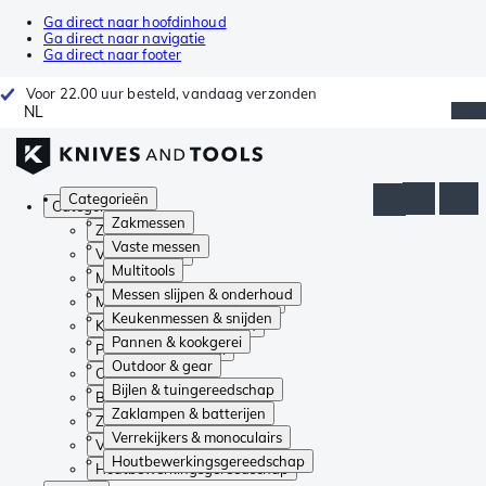
Ga direct naar hoofdinhoud
Ga direct naar navigatie
Ga direct naar footer
Voor 22.00 uur besteld, vandaag verzonden
NL
Categorieën
Categorieën
Zakmessen
Zakmessen
Vaste messen
Vaste messen
Multitools
Multitools
Messen slijpen & onderhoud
Messen slijpen & onderhoud
Keukenmessen & snijden
Keukenmessen & snijden
Pannen & kookgerei
Pannen & kookgerei
Outdoor & gear
Outdoor & gear
Bijlen & tuingereedschap
Bijlen & tuingereedschap
Zaklampen & batterijen
Zaklampen & batterijen
Verrekijkers & monoculairs
Verrekijkers & monoculairs
Houtbewerkingsgereedschap
Houtbewerkingsgereedschap