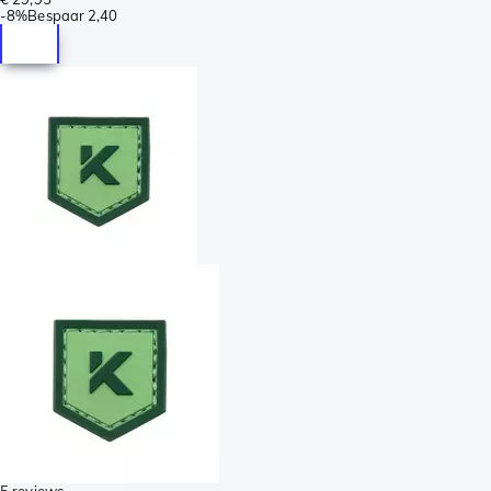
-
8%
Bespaar
2,40
5 reviews