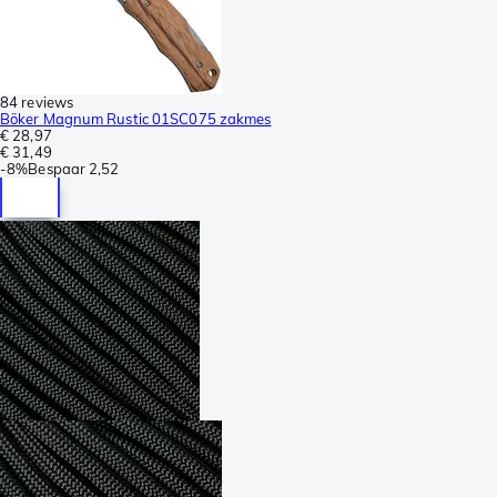
84 reviews
Böker Magnum Rustic 01SC075 zakmes
€ 28,97
€ 31,49
-
8%
Bespaar
2,52