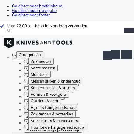
Ga direct naar hoofdinhoud
Ga direct naar navigatie
Ga direct naar footer
Voor 22.00 uur besteld, vandaag verzonden
NL
Categorieën
Categorieën
Zakmessen
Zakmessen
Vaste messen
Vaste messen
Multitools
Multitools
Messen slijpen & onderhoud
Messen slijpen & onderhoud
Keukenmessen & snijden
Keukenmessen & snijden
Pannen & kookgerei
Pannen & kookgerei
Outdoor & gear
Outdoor & gear
Bijlen & tuingereedschap
Bijlen & tuingereedschap
Zaklampen & batterijen
Zaklampen & batterijen
Verrekijkers & monoculairs
Verrekijkers & monoculairs
Houtbewerkingsgereedschap
Houtbewerkingsgereedschap