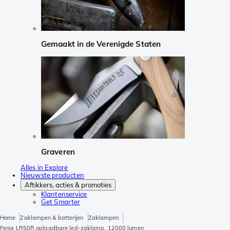
Gemaakt in de Verenigde Staten
Graveren
Alles in Explore
Nieuwste producten
Aftikkers, acties & promoties
Klantenservice
Get Smarter
Home
Zaklampen & batterijen
Zaklampen
Fenix LR50R oplaadbare led-zaklamp, 12000 lumen