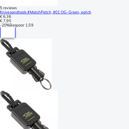
5 reviews
Knivesandtools #MatchPatch, #01 OG-Green, patch
€ 6,36
€ 7,95
-
20%
Bespaar
1,59