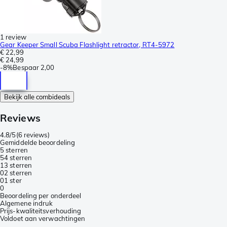
1 review
Gear Keeper Small Scuba Flashlight retractor, RT4-5972
€ 22,99
€ 24,99
-
8%
Bespaar
2,00
Bekijk alle combideals
Reviews
4.8/5
(
6 reviews
)
Gemiddelde beoordeling
5 sterren
5
4 sterren
1
3 sterren
0
2 sterren
0
1 ster
0
Beoordeling per onderdeel
Algemene indruk
Prijs-kwaliteitsverhouding
Voldoet aan verwachtingen