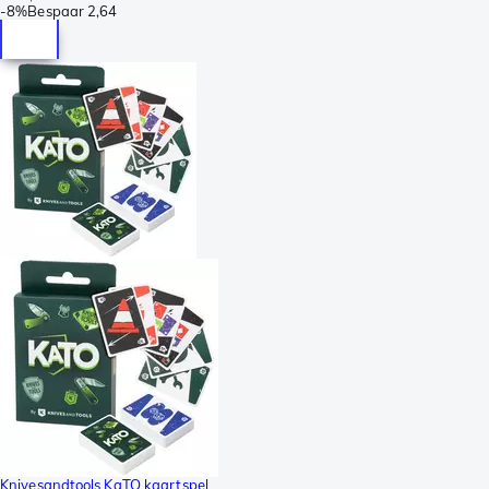
-
8%
Bespaar
2,64
Knivesandtools KaTO kaartspel