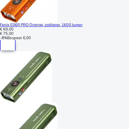
Fenix E06R PRO Orange, zaklamp, 1600 lumen
€ 69,00
€ 75,00
-
8%
Bespaar
6,00