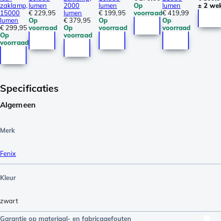
zaklamp,
lumen
2000
lumen
Op
lumen
± 2 we
15000
€ 229,95
lumen
€ 199,95
voorraad
€ 419,99
lumen
Op
€ 379,95
Op
Op
€ 299,95
voorraad
Op
voorraad
voorraad
Op
voorraad
voorraad
Specificaties
Algemeen
Merk
Fenix
Kleur
zwart
Garantie op materiaal- en fabricagefouten