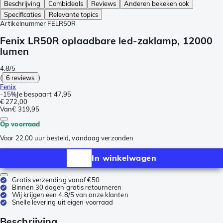
Beschrijving
Combideals
Reviews
Anderen bekeken ook
Specificaties
Relevante topics
Artikelnummer
FELR50R
Fenix LR50R oplaadbare led-zaklamp, 12000
lumen
4.8/5
(
6 reviews
)
Fenix
-
15%
Je bespaart
47,95
€ 272,00
Van
€ 319,95
Op voorraad
Voor 22.00 uur besteld, vandaag verzonden
In winkelwagen
Gratis verzending vanaf €50
Binnen 30 dagen gratis retourneren
Wij krijgen een 4,8/5 van onze klanten
Snelle levering uit eigen voorraad
Beschrijving