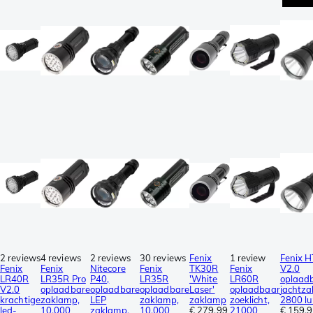
2 reviews
4 reviews
2 reviews
30 reviews
Fenix
1 review
Fenix 
Fenix
Fenix
Nitecore
Fenix
TK30R
Fenix
V2.0
LR40R
LR35R Pro
P40,
LR35R
'White
LR60R
oplaad
V2.0
oplaadbare
oplaadbare
oplaadbare
Laser'
oplaadbaar
jachtza
krachtige
zaklamp,
LEP
zaklamp,
zaklamp
zoeklicht,
2800 l
led-
10.000
zaklamp,
10.000
€ 279,99
21000
€ 159,