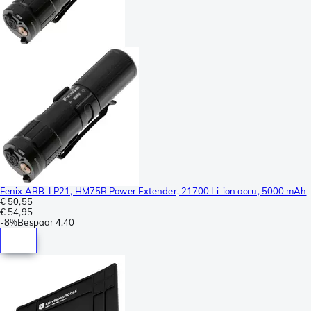
Fenix ARB-LP21, HM75R Power Extender, 21700 Li-ion accu, 5000 mAh
€ 50,55
€ 54,95
-
8%
Bespaar
4,40