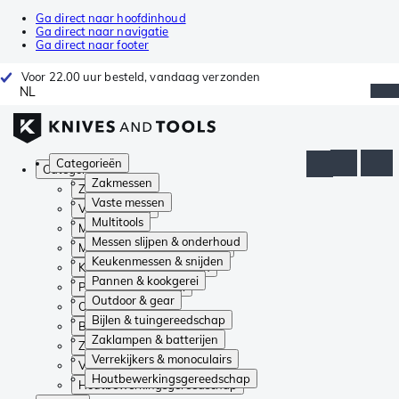
Ga direct naar hoofdinhoud
Ga direct naar navigatie
Ga direct naar footer
Voor 22.00 uur besteld, vandaag verzonden
NL
Categorieën
Categorieën
Zakmessen
Zakmessen
Vaste messen
Vaste messen
Multitools
Multitools
Messen slijpen & onderhoud
Messen slijpen & onderhoud
Keukenmessen & snijden
Keukenmessen & snijden
Pannen & kookgerei
Pannen & kookgerei
Outdoor & gear
Outdoor & gear
Bijlen & tuingereedschap
Bijlen & tuingereedschap
Zaklampen & batterijen
Zaklampen & batterijen
Verrekijkers & monoculairs
Verrekijkers & monoculairs
Houtbewerkingsgereedschap
Houtbewerkingsgereedschap