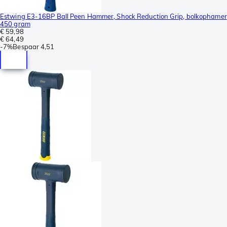
Estwing E3-16BP Ball Peen Hammer, Shock Reduction Grip, bolkophamer
450 gram
€ 59,98
€ 64,49
-
7%
Bespaar
4,51