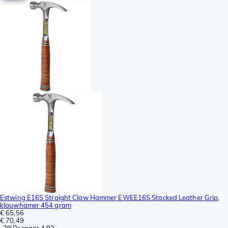
Estwing E16S Straight Claw Hammer EWEE16S Stacked Leather Grip,
klauwhamer 454 gram
€ 65,56
€ 70,49
-
7%
Bespaar
4,93