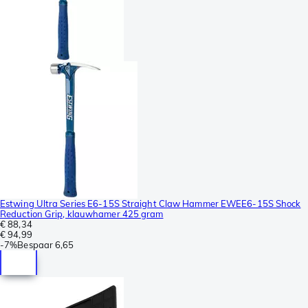
Estwing Ultra Series E6-15S Straight Claw Hammer EWEE6-15S Shock
Reduction Grip, klauwhamer 425 gram
€ 88,34
€ 94,99
-
7%
Bespaar
6,65