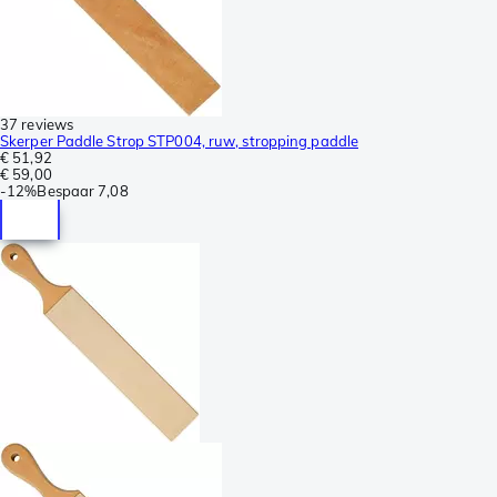
37 reviews
Skerper Paddle Strop STP004, ruw, stropping paddle
€ 51,92
€ 59,00
-
12%
Bespaar
7,08