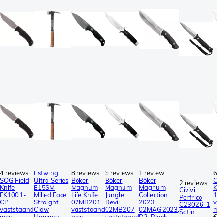
4 reviews
Estwing
8 reviews
9 reviews
1 review
6
SOG Field
Ultra Series
Böker
Böker
Böker
C
2 reviews
Knife
E15SM
Magnum
Magnum
Magnum
K
Civivi
FK1001-
Milled Face
Life Knife
Jungle
Collection
Perfrico
CP
Straight
02MB201
Devil
2023
v
C23026-1
vaststaand
Claw
vaststaand
02MB207
02MAG2023,
Satin
mes
Hammer
mes
vaststaand
D2, Black
€