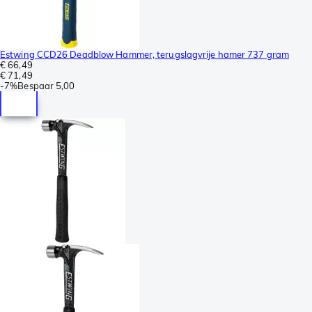
Estwing CCD26 Deadblow Hammer, terugslagvrije hamer 737 gram
€ 66,49
€ 71,49
-
7%
Bespaar
5,00