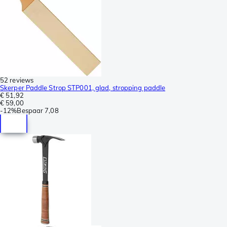
52 reviews
Skerper Paddle Strop STP001, glad, stropping paddle
€ 51,92
€ 59,00
-
12%
Bespaar
7,08