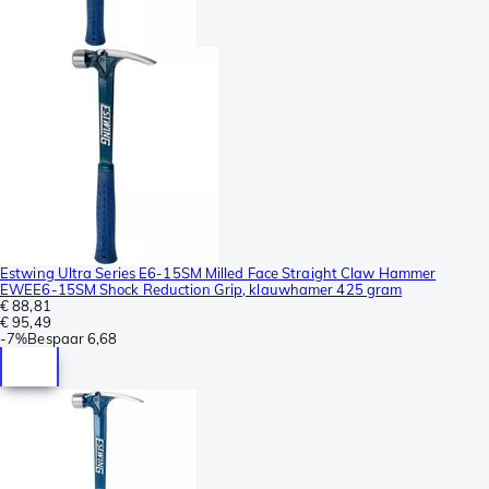
Estwing Ultra Series E6-15SM Milled Face Straight Claw Hammer
EWEE6-15SM Shock Reduction Grip, klauwhamer 425 gram
€ 88,81
€ 95,49
-
7%
Bespaar
6,68