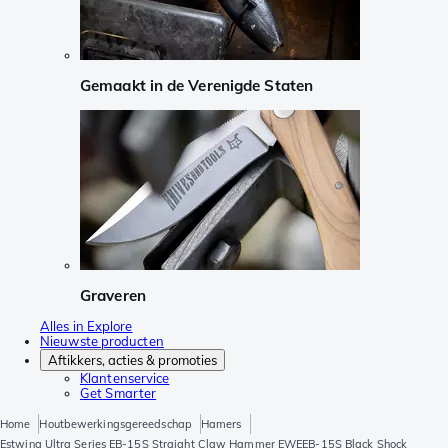
Gemaakt in de Verenigde Staten
Graveren
Alles in Explore
Nieuwste producten
Aftikkers, acties & promoties
Klantenservice
Get Smarter
Home
Houtbewerkingsgereedschap
Hamers
Estwing Ultra Series EB-15S Straight Claw Hammer EWEEB-15S Black Shock