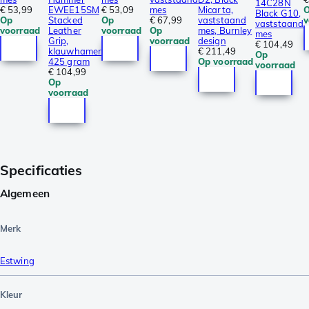
14C28N
€ 53,99
EWEE15SM
€ 53,09
mes
Micarta,
Black G10,
Op
Stacked
Op
€ 67,99
vaststaand
v
vaststaand
voorraad
Leather
voorraad
Op
mes, Burnley
mes
Grip,
voorraad
design
€ 104,49
klauwhamer
€ 211,49
Op
425 gram
Op voorraad
voorraad
€ 104,99
Op
voorraad
Specificaties
Algemeen
Merk
Estwing
Kleur