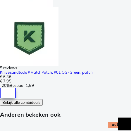
5 reviews
Knivesandtools #MatchPatch, #01 OG-Green, patch
€ 6,36
€ 7,95
-
20%
Bespaar
1,59
Bekijk alle combideals
Anderen bekeken ook
actie