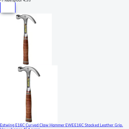
Estwing E16C Curved Claw Hammer EWEE16C Stacked Leather Grip.