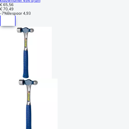
klauwhamer 454 gram
€ 65,56
€ 70,49
-
7%
Bespaar
4,93