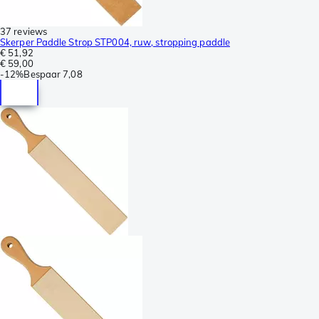
37 reviews
Skerper Paddle Strop STP004, ruw, stropping paddle
€ 51,92
€ 59,00
-
12%
Bespaar
7,08