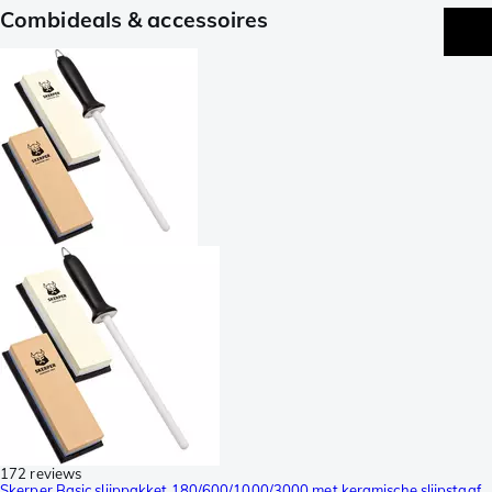
Combideals & accessoires
172 reviews
Skerper Basic slijppakket 180/600/1000/3000 met keramische slijpstaaf,