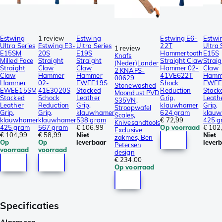
Estwing
1 review
Estwing
Estwing E6-
Estwi
Ultra Series
Estwing E3-
Ultra Series
22T
Ultra 
1 review
E15SM
20S
E19S
Hammertooth
E15S
Knafs
Milled Face
Straight
Straight
Straight Claw
Straig
(Neder)Lander
Straight
Claw
Claw
Hammer 02-
Claw
2 KNAFS-
Claw
Hammer
Hammer
41VE622T
Hamm
00629
Hammer
02-
EWEE19S
Shock
EWEE
Stonewashed
EWEE15SM
41E3020S
Stacked
Reduction
Stack
Moondust PVD
Stacked
Schock
Leather
Grip,
Leath
S35VN,
Leather
Reduction
Grip,
klauwhamer
Grip,
Stroopwafel
Grip,
Grip,
klauwhamer
624 gram
klau
Scales,
klauwhamer
klauwhamer
538 gram
€ 72,99
425 g
Knivesandtools
425 gram
567 gram
€ 106,99
Op voorraad
€ 102
Exclusive
€ 104,99
€ 58,99
Niet
Niet
zakmes, Ben
Op
Op
leverbaar
lever
Petersen
voorraad
voorraad
design
€ 234,00
Op voorraad
Specificaties