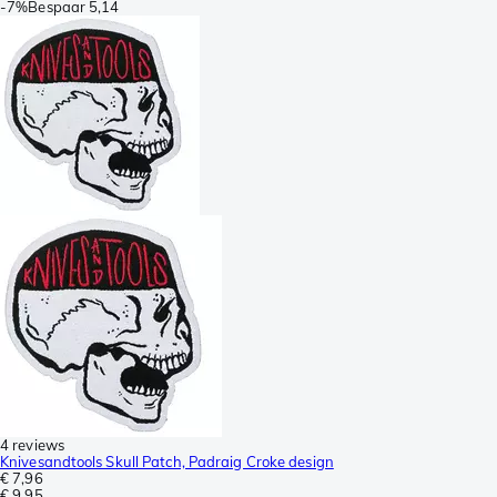
-
7%
Bespaar
5,14
4 reviews
Knivesandtools Skull Patch, Padraig Croke design
€ 7,96
€ 9,95