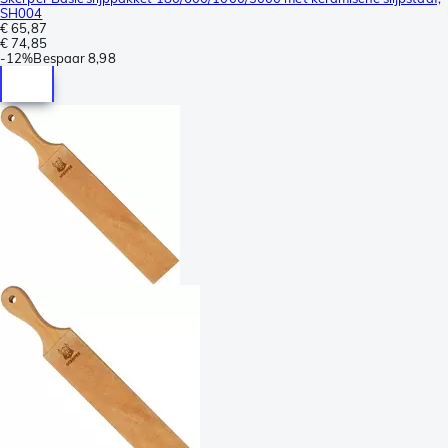
SH004
€ 65,87
€ 74,85
-
12%
Bespaar
8,98