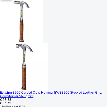
Estwing E20C Curved Claw Hammer EWEE20C Stacked Leather Grip,
klauwhamer 567 gram
€ 78,58
€ 84,49
-
7%
Bespaar
5,91