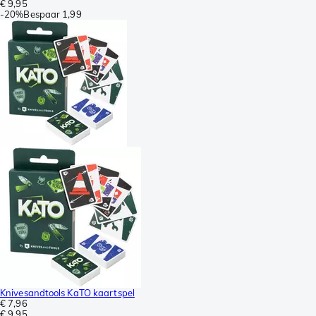
€ 9,95
-
20%
Bespaar
1,99
Knivesandtools KaTO kaartspel
€ 7,96
€ 9,95