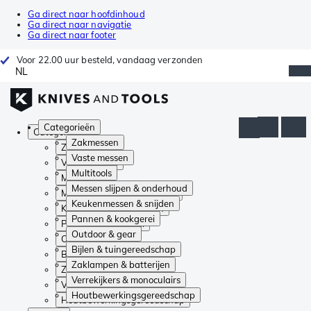
Ga direct naar hoofdinhoud
Ga direct naar navigatie
Ga direct naar footer
Voor 22.00 uur besteld, vandaag verzonden
NL
Categorieën
Categorieën
Zakmessen
Zakmessen
Vaste messen
Vaste messen
Multitools
Multitools
Messen slijpen & onderhoud
Messen slijpen & onderhoud
Keukenmessen & snijden
Keukenmessen & snijden
Pannen & kookgerei
Pannen & kookgerei
Outdoor & gear
Outdoor & gear
Bijlen & tuingereedschap
Bijlen & tuingereedschap
Zaklampen & batterijen
Zaklampen & batterijen
Verrekijkers & monoculairs
Verrekijkers & monoculairs
Houtbewerkingsgereedschap
Houtbewerkingsgereedschap