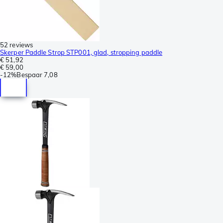
52 reviews
Skerper Paddle Strop STP001, glad, stropping paddle
€ 51,92
€ 59,00
-
12%
Bespaar
7,08