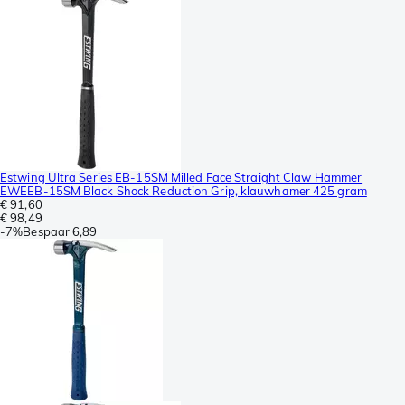
Estwing Ultra Series EB-15SM Milled Face Straight Claw Hammer
EWEEB-15SM Black Shock Reduction Grip, klauwhamer 425 gram
€ 91,60
€ 98,49
-
7%
Bespaar
6,89