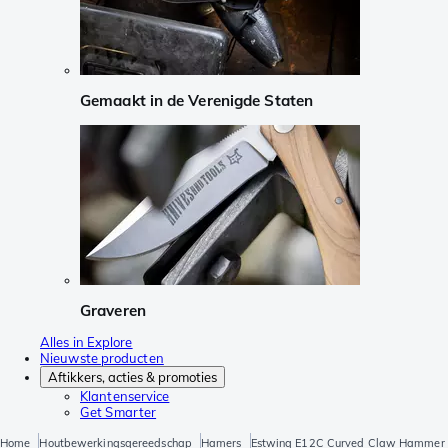
Gemaakt in de Verenigde Staten
Graveren
Alles in Explore
Nieuwste producten
Aftikkers, acties & promoties
Klantenservice
Get Smarter
Home
Houtbewerkingsgereedschap
Hamers
Estwing E12C Curved Claw Hammer 