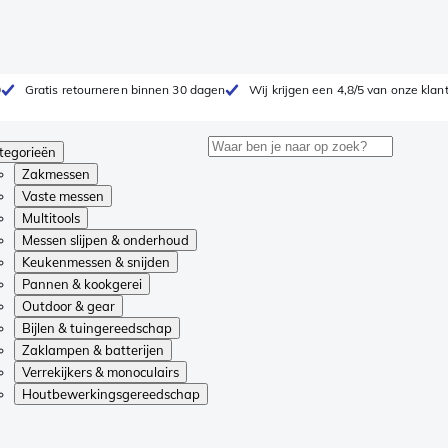
0
Gratis retourneren binnen 30 dagen
Wij krijgen een 4,8/5 van onze klan
tegorieën
Zakmessen
Vaste messen
Multitools
Messen slijpen & onderhoud
Keukenmessen & snijden
Pannen & kookgerei
Outdoor & gear
Bijlen & tuingereedschap
Zaklampen & batterijen
Verrekijkers & monoculairs
Houtbewerkingsgereedschap