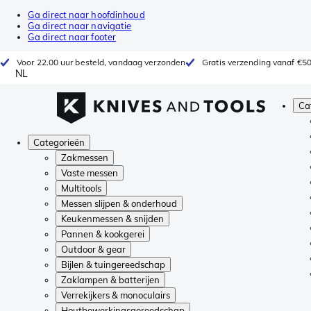
Ga direct naar hoofdinhoud
Ga direct naar navigatie
Ga direct naar footer
Voor 22.00 uur besteld, vandaag verzonden
Gratis verzending vanaf €5
NL
Ca
Categorieën
Zakmessen
Vaste messen
Multitools
Messen slijpen & onderhoud
Keukenmessen & snijden
Pannen & kookgerei
Outdoor & gear
Bijlen & tuingereedschap
Zaklampen & batterijen
Verrekijkers & monoculairs
Houtbewerkingsgereedschap