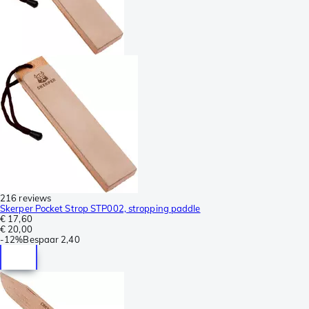
216 reviews
Skerper Pocket Strop STP002, stropping paddle
€ 17,60
€ 20,00
-
12%
Bespaar
2,40