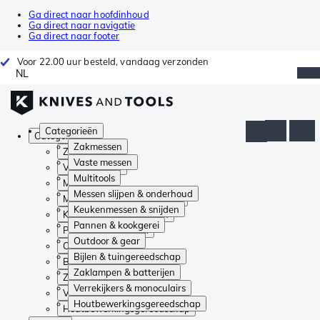
Ga direct naar hoofdinhoud
Ga direct naar navigatie
Ga direct naar footer
Voor 22.00 uur besteld, vandaag verzonden
NL
Categorieën
Categorieën
Zakmessen
Zakmessen
Vaste messen
Vaste messen
Multitools
Multitools
Messen slijpen & onderhoud
Messen slijpen & onderhoud
Keukenmessen & snijden
Keukenmessen & snijden
Pannen & kookgerei
Pannen & kookgerei
Outdoor & gear
Outdoor & gear
Bijlen & tuingereedschap
Bijlen & tuingereedschap
Zaklampen & batterijen
Zaklampen & batterijen
Verrekijkers & monoculairs
Verrekijkers & monoculairs
Houtbewerkingsgereedschap
Houtbewerkingsgereedschap