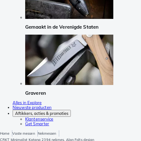
Gemaakt in de Verenigde Staten
Graveren
Alles in Explore
Nieuwste producten
Aftikkers, acties & promoties
Klantenservice
Get Smarter
Home
Vaste messen
Nekmessen
CRKT Minimalist Katana 2394 nekmes, Alan Folts design