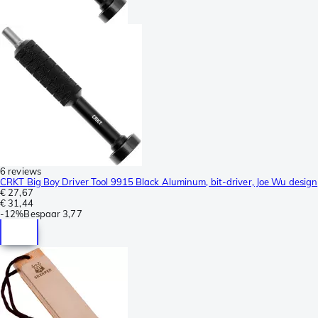
6 reviews
CRKT Big Boy Driver Tool 9915 Black Aluminum, bit-driver, Joe Wu design
€ 27,67
€ 31,44
-
12%
Bespaar
3,77