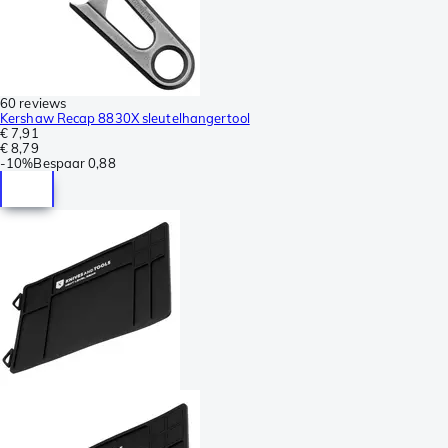
60 reviews
Kershaw Recap 8830X sleutelhangertool
€ 7,91
€ 8,79
-
10%
Bespaar
0,88